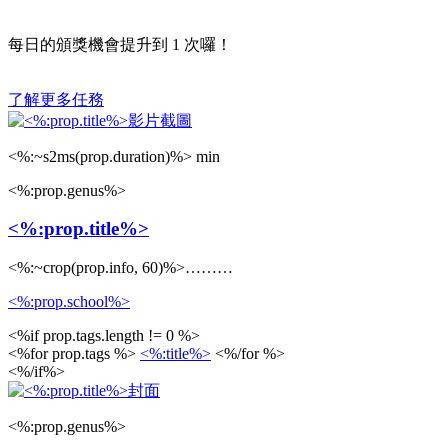
每日的頒獎機會提升到
1
次囉！
了解更多任務
<%:~s2ms(prop.duration)%> min
<%:prop.genus%>
<%:prop.title%>
<%:~crop(prop.info, 60)%>………
<%:prop.school%>
<%if prop.tags.length != 0 %>
<%for prop.tags %>
<%:title%>
<%/for %>
<%/if%>
<%:prop.genus%>