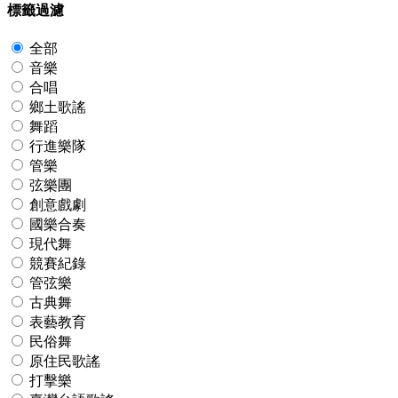
標籤過濾
全部
音樂
合唱
鄉土歌謠
舞蹈
行進樂隊
管樂
弦樂團
創意戲劇
國樂合奏
現代舞
競賽紀錄
管弦樂
古典舞
表藝教育
民俗舞
原住民歌謠
打擊樂