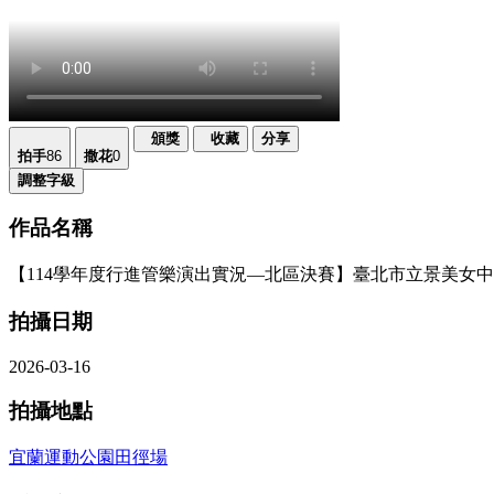
頒獎
收藏
分享
拍手
86
撒花
0
調整字級
作品名稱
【114學年度行進管樂演出實況—北區決賽】臺北市立景美女中
拍攝日期
2026-03-16
拍攝地點
宜蘭運動公園田徑場