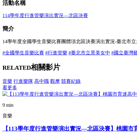
活動名稱
114學年度行進管樂演出實況—北區決賽
簡介
14學年度全國學生音樂比賽團體項北區決賽演出實況-臺北市
#全國學生音樂比賽
#行進管樂
#臺北市立景美女中
#國立臺灣
相關影片
RELATED
音樂
行進樂隊
高中職
觀摩
競賽紀錄
看更多
9 min
音樂
【113學年度行進管樂演出實況—北區決賽】桃園市