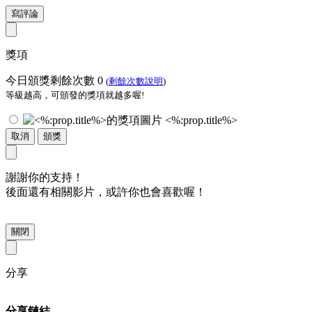
寫評論
獎項
今日頒獎剩餘次數
0
(
剩餘次數說明
)
等級越高，可頒發的獎項就越多喔!
<%:prop.title%>
取消
頒獎
謝謝你的支持！
後面還有相關影片，或許你也會喜歡喔！
關閉
分享
分享鏈結