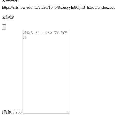
https://artshow.edu.tw/video/1045/8x5rsyyfn86ljfr3
寫評論
評論
0
/ 250