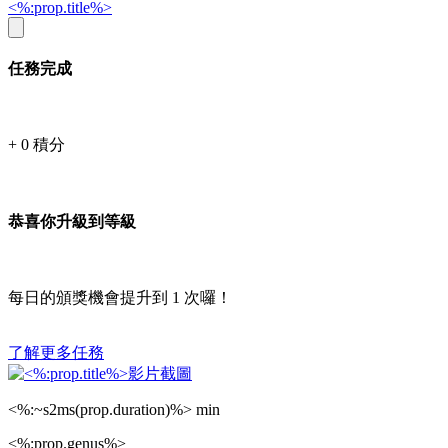
<%:prop.title%>
任務完成
+
0
積分
恭喜你升級到等級
每日的頒獎機會提升到
1
次囉！
了解更多任務
<%:~s2ms(prop.duration)%> min
<%:prop.genus%>