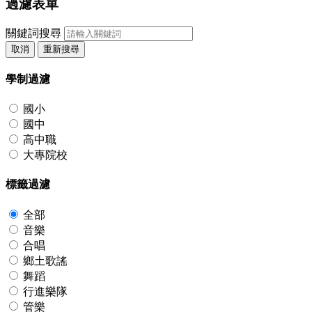
過濾表單
關鍵詞搜尋
取消
重新搜尋
學制過濾
國小
國中
高中職
大專院校
標籤過濾
全部
音樂
合唱
鄉土歌謠
舞蹈
行進樂隊
管樂