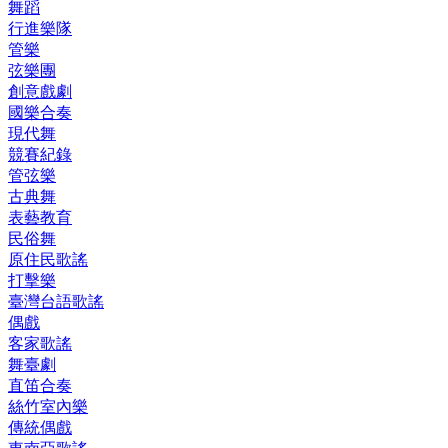
舞蹈
行進樂隊
管樂
弦樂團
創意戲劇
國樂合奏
現代舞
競賽紀錄
管弦樂
古典舞
表藝教育
民俗舞
原住民歌謠
打擊樂
臺灣台語歌謠
偶戲
客家歌謠
舞臺劇
直笛合奏
絲竹室內樂
傳統偶戲