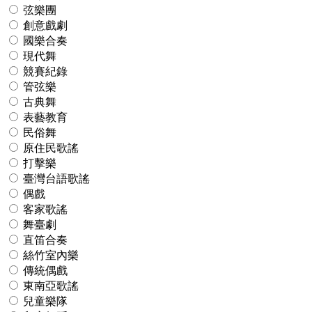
弦樂團
創意戲劇
國樂合奏
現代舞
競賽紀錄
管弦樂
古典舞
表藝教育
民俗舞
原住民歌謠
打擊樂
臺灣台語歌謠
偶戲
客家歌謠
舞臺劇
直笛合奏
絲竹室內樂
傳統偶戲
東南亞歌謠
兒童樂隊