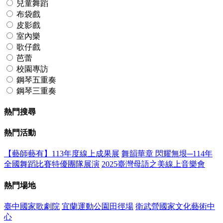
兒童舞蹈
布袋戲
皮影戲
室內樂
歌仔戲
芭蕾
校園專訪
鋼琴五重奏
鋼琴三重奏
熱門搜尋
熱門活動
【藝師藝有】113年度線上成果展
舞韻華章 閃耀無垠─114年
全國舞蹈比賽特優團隊展演
2025臺灣母語之美線上音樂會
熱門場地
臺中國家歌劇院
宜蘭運動公園田徑場
衛武營國家文化藝術中
心