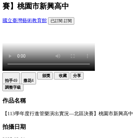
賽】桃園市新興高中
國立臺灣藝術教育館
已訂閱
訂閱
頒獎
收藏
分享
拍手
49
撒花
4
調整字級
作品名稱
【113學年度行進管樂演出實況—北區決賽】桃園市新興高中
拍攝日期