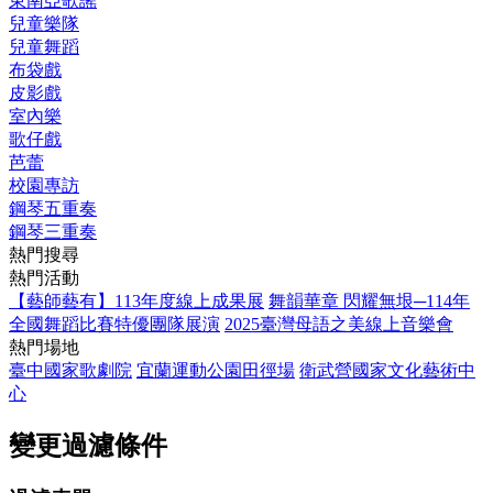
東南亞歌謠
兒童樂隊
兒童舞蹈
布袋戲
皮影戲
室內樂
歌仔戲
芭蕾
校園專訪
鋼琴五重奏
鋼琴三重奏
熱門搜尋
熱門活動
【藝師藝有】113年度線上成果展
舞韻華章 閃耀無垠─114年
全國舞蹈比賽特優團隊展演
2025臺灣母語之美線上音樂會
熱門場地
臺中國家歌劇院
宜蘭運動公園田徑場
衛武營國家文化藝術中
心
變更過濾條件