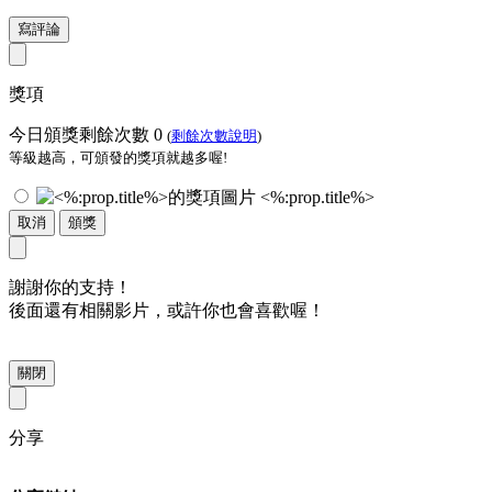
寫評論
獎項
今日頒獎剩餘次數
0
(
剩餘次數說明
)
等級越高，可頒發的獎項就越多喔!
<%:prop.title%>
取消
頒獎
謝謝你的支持！
後面還有相關影片，或許你也會喜歡喔！
關閉
分享