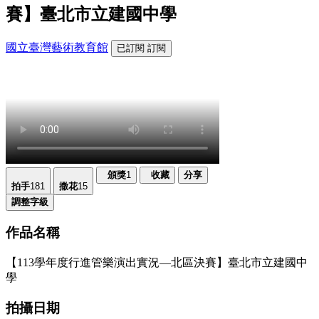
賽】臺北市立建國中學
國立臺灣藝術教育館
已訂閱
訂閱
頒獎
1
收藏
分享
拍手
181
撒花
15
調整字級
作品名稱
【113學年度行進管樂演出實況—北區決賽】臺北市立建國中
學
拍攝日期