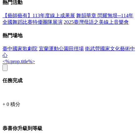
熱門活動
【藝師藝有】113年度線上成果展
舞韻華章 閃耀無垠─114年
全國舞蹈比賽特優團隊展演
2025臺灣母語之美線上音樂會
熱門場地
臺中國家歌劇院
宜蘭運動公園田徑場
衛武營國家文化藝術中
心
<%:prop.title%>
任務完成
+
0
積分
恭喜你升級到等級