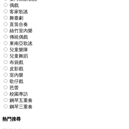
偶戲
客家歌謠
舞臺劇
直笛合奏
絲竹室內樂
傳統偶戲
東南亞歌謠
兒童樂隊
兒童舞蹈
布袋戲
皮影戲
室內樂
歌仔戲
芭蕾
校園專訪
鋼琴五重奏
鋼琴三重奏
熱門搜尋