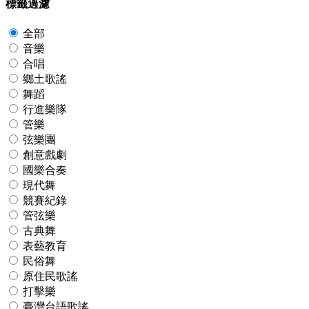
標籤過濾
全部
音樂
合唱
鄉土歌謠
舞蹈
行進樂隊
管樂
弦樂團
創意戲劇
國樂合奏
現代舞
競賽紀錄
管弦樂
古典舞
表藝教育
民俗舞
原住民歌謠
打擊樂
臺灣台語歌謠