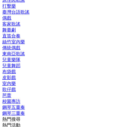
原住民歌謠
打擊樂
臺灣台語歌謠
偶戲
客家歌謠
舞臺劇
直笛合奏
絲竹室內樂
傳統偶戲
東南亞歌謠
兒童樂隊
兒童舞蹈
布袋戲
皮影戲
室內樂
歌仔戲
芭蕾
校園專訪
鋼琴五重奏
鋼琴三重奏
熱門搜尋
熱門活動