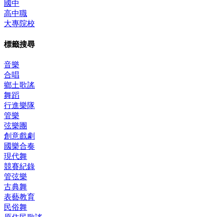
國中
高中職
大專院校
標籤搜尋
音樂
合唱
鄉土歌謠
舞蹈
行進樂隊
管樂
弦樂團
創意戲劇
國樂合奏
現代舞
競賽紀錄
管弦樂
古典舞
表藝教育
民俗舞