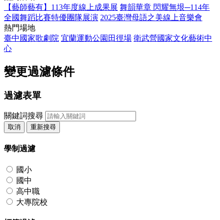
【藝師藝有】113年度線上成果展
舞韻華章 閃耀無垠─114年
全國舞蹈比賽特優團隊展演
2025臺灣母語之美線上音樂會
熱門場地
臺中國家歌劇院
宜蘭運動公園田徑場
衛武營國家文化藝術中
心
變更過濾條件
過濾表單
關鍵詞搜尋
取消
重新搜尋
學制過濾
國小
國中
高中職
大專院校