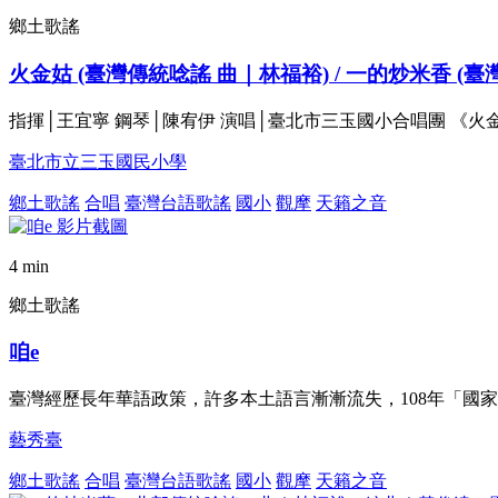
鄉土歌謠
火金姑 (臺灣傳統唸謠 曲｜林福裕) / 一的炒米香 (
指揮│王宜寧 鋼琴│陳宥伊 演唱│臺北市三玉國小合唱團 《
臺北市立三玉國民小學
鄉土歌謠
合唱
臺灣台語歌謠
國小
觀摩
天籟之音
4 min
鄉土歌謠
咱e
臺灣經歷長年華語政策，許多本土語言漸漸流失，108年「國
藝秀臺
鄉土歌謠
合唱
臺灣台語歌謠
國小
觀摩
天籟之音