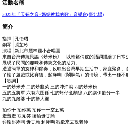
活動名稱
2025年「天籟之音~媽媽教我的歌」音樂會(臺北場)
簡介
指揮│孔怡珺
鋼琴│張芷玲
演唱│新北市麗林國小合唱團
來自台灣傳統民謠《炒米粉》，以輕鬆俏皮的語調描繪了日常
展現了民間的趣味和傳統文化的活力。
透過簡單的旋律和節奏，反映出台灣早期生活中，家庭聚會、
了輸了遊戲或比賽後，起痚呴（鬧脾氣）的情境，帶出一種不
【歌詞】
一的炒米芳 二的炒韭菜 三的沖沖滾 四的炒米粉
五的五將軍 六有六囝孫 七的蚵仔煮麵線 八的講伊欲分一半
九的九嬸婆 十的挵大鑼
拍你千 拍你萬 拍你一千空五萬
羞羞羞 袂見笑 攘輸毋甘願
弈輸起痚呴 毋甘願 起痚呴 我欲來去投老師