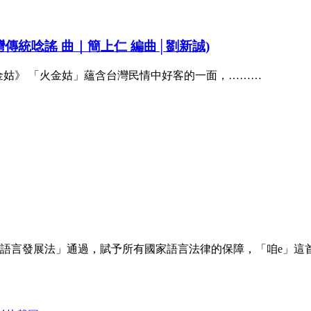
臺灣傳統唸謠 曲｜簡上仁 編曲│劉新誠)
火金姑》 「火金姑」蘊含台灣民情中好客的一面，………
家語言發展法」通過，賦予所有國家語言法律的保障，「咱e」這