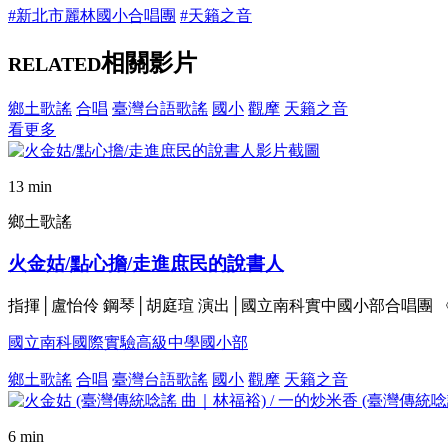
#新北市麗林國小合唱團
#天籟之音
相關影片
RELATED
鄉土歌謠
合唱
臺灣台語歌謠
國小
觀摩
天籟之音
看更多
13 min
鄉土歌謠
火金姑/點心擔/走進庶民的說書人
指揮│盧怡伶 鋼琴│胡庭瑄 演出│國立南科實中國小部合唱
國立南科國際實驗高級中學國小部
鄉土歌謠
合唱
臺灣台語歌謠
國小
觀摩
天籟之音
6 min