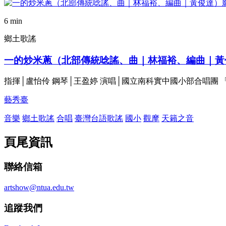
6 min
鄉土歌謠
一的炒米蔥（北部傳統唸謠、曲｜林福裕、編曲｜黃
指揮│盧怡伶 鋼琴│王盈婷 演唱│國立南科實中國小部合唱團
藝秀臺
音樂
鄉土歌謠
合唱
臺灣台語歌謠
國小
觀摩
天籟之音
頁尾資訊
聯絡信箱
artshow@ntua.edu.tw
追蹤我們