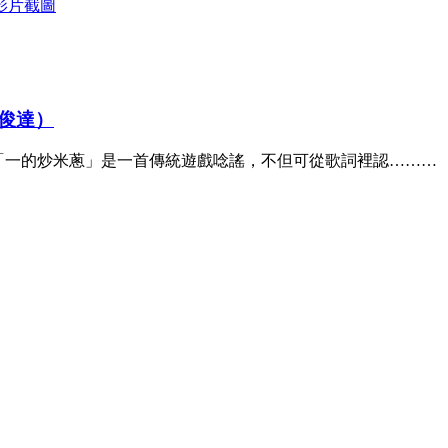
俊達）
 「一的炒米蔥」是一首傳統遊戲唸謠，不但可從歌詞裡認………