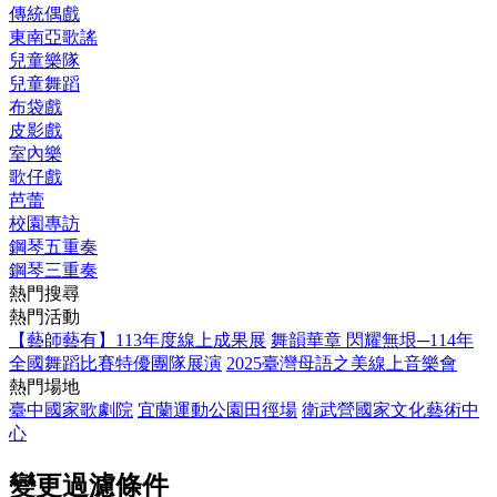
傳統偶戲
東南亞歌謠
兒童樂隊
兒童舞蹈
布袋戲
皮影戲
室內樂
歌仔戲
芭蕾
校園專訪
鋼琴五重奏
鋼琴三重奏
熱門搜尋
熱門活動
【藝師藝有】113年度線上成果展
舞韻華章 閃耀無垠─114年
全國舞蹈比賽特優團隊展演
2025臺灣母語之美線上音樂會
熱門場地
臺中國家歌劇院
宜蘭運動公園田徑場
衛武營國家文化藝術中
心
變更過濾條件