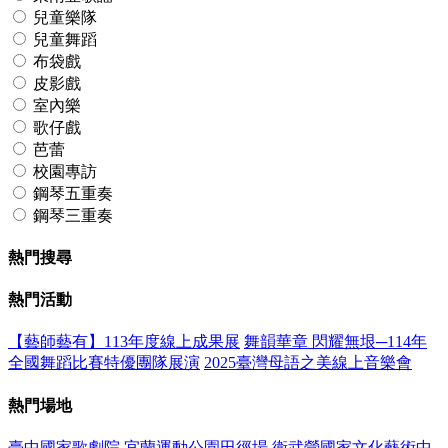
兒童樂隊
兒童舞蹈
布袋戲
皮影戲
室內樂
歌仔戲
芭蕾
校園專訪
鋼琴五重奏
鋼琴三重奏
熱門搜尋
熱門活動
【藝師藝有】113年度線上成果展
舞韻華章 閃耀無垠─114年
全國舞蹈比賽特優團隊展演
2025臺灣母語之美線上音樂會
熱門場地
臺中國家歌劇院
宜蘭運動公園田徑場
衛武營國家文化藝術中