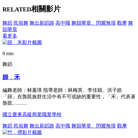
相關影片
RELATED
舞蹈
民俗舞
舞出新蹈路
高中職
舞韻華章、閃耀無垠
觀摩
舞
韻華章
看更多
8 min
舞蹈
篩﹒禾
編舞老師：林蕙瑛 指導老師：林梅英、李佳穎、洪子皓
「篩」在魯凱族群生活中有不可或缺的重要性，「禾」代表著
魯凱………
國立臺東高級商業職業學校
舞蹈
民俗舞
舞出新蹈路
高中職
舞韻華章、閃耀無垠
觀摩