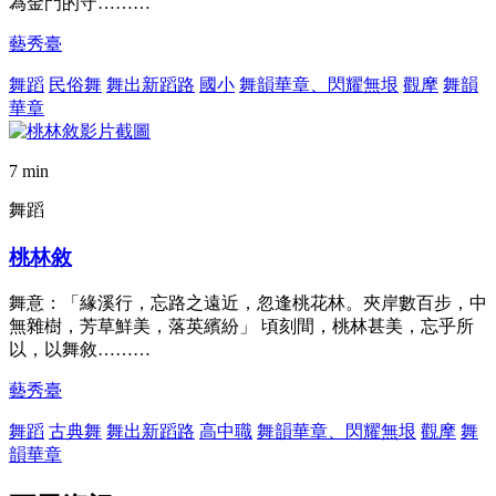
為金門的守………
藝秀臺
舞蹈
民俗舞
舞出新蹈路
國小
舞韻華章、閃耀無垠
觀摩
舞韻
華章
7 min
舞蹈
桃林敘
舞意：「緣溪行，忘路之遠近，忽逢桃花林。夾岸數百步，中
無雜樹，芳草鮮美，落英繽紛」 頃刻間，桃林甚美，忘乎所
以，以舞敘………
藝秀臺
舞蹈
古典舞
舞出新蹈路
高中職
舞韻華章、閃耀無垠
觀摩
舞
韻華章