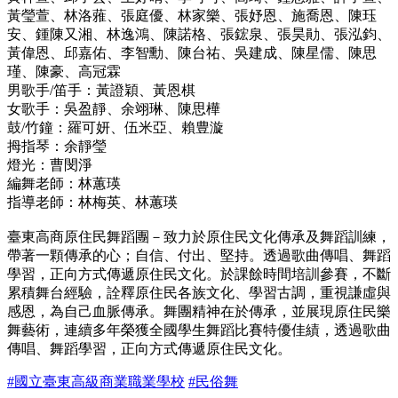
黃瑩萱、林洛蕥、張庭優、林家樂、張妤恩、施喬恩、陳珏
安、鍾陳又湘、林逸鴻、陳諾格、張鋐泉、張昊勛、張泓鈞、
黃偉恩、邱嘉佑、李智勳、陳台祐、吳建成、陳星儒、陳思
瑾、陳豪、高冠霖
男歌手/笛手：黃證穎、黃恩棋
女歌手：吳盈靜、余翊琳、陳思樺
鼓/竹鐘：羅可妍、伍米亞、賴豊漩
拇指琴：余靜瑩
燈光：曹閔淨
編舞老師：林蕙瑛
指導老師：林梅英、林蕙瑛
臺東高商原住民舞蹈團－致力於原住民文化傳承及舞蹈訓練，
帶著一顆傳承的心；自信、付出、堅持。透過歌曲傳唱、舞蹈
學習，正向方式傳遞原住民文化。於課餘時間培訓參賽，不斷
累積舞台經驗，詮釋原住民各族文化、學習古調，重視謙虛與
感恩，為自己血脈傳承。舞團精神在於傳承，並展現原住民樂
舞藝術，連續多年榮獲全國學生舞蹈比賽特優佳績，透過歌曲
傳唱、舞蹈學習，正向方式傳遞原住民文化。
#國立臺東高級商業職業學校
#民俗舞