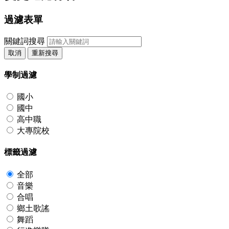
過濾表單
關鍵詞搜尋
取消
重新搜尋
學制過濾
國小
國中
高中職
大專院校
標籤過濾
全部
音樂
合唱
鄉土歌謠
舞蹈