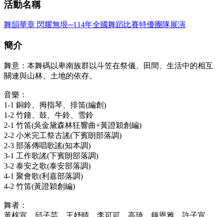
活動名稱
舞韻華章 閃耀無垠─114年全國舞蹈比賽特優團隊展演
簡介
舞意：本舞碼以卑南族群以斗笠在祭儀、田間、生活中的相互
關連與山林、土地的依存。
音樂：
1-1 銅鈴、拇指琴、排笛(編創)
1-2 竹鐘、鼓、牛鈴、雪鈴
2-1 竹笛(吳金黛森林狂響曲+黃證穎創編)
2-2 小米完工祭古謠(下賓朗部落調)
2-3 部落傳唱歌謠(知本調)
3-1 工作歌謠(下賓朗部落調)
3-2 泰安之歌(泰安部落調)
4-1 聚會歌(利嘉部落調)
4-2 竹笛(黃證穎創編)
舞者：
黃梓宣、邱子芸、王妤晴、李可可、高琦、鐘恩雅、許子宣、