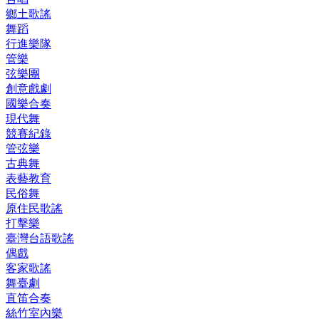
鄉土歌謠
舞蹈
行進樂隊
管樂
弦樂團
創意戲劇
國樂合奏
現代舞
競賽紀錄
管弦樂
古典舞
表藝教育
民俗舞
原住民歌謠
打擊樂
臺灣台語歌謠
偶戲
客家歌謠
舞臺劇
直笛合奏
絲竹室內樂