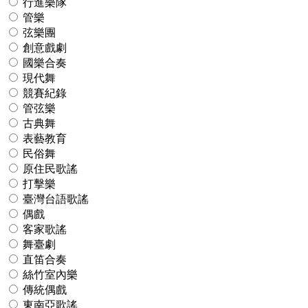
行進樂隊
管樂
弦樂團
創意戲劇
國樂合奏
現代舞
競賽紀錄
管弦樂
古典舞
表藝教育
民俗舞
原住民歌謠
打擊樂
臺灣台語歌謠
偶戲
客家歌謠
舞臺劇
直笛合奏
絲竹室內樂
傳統偶戲
東南亞歌謠