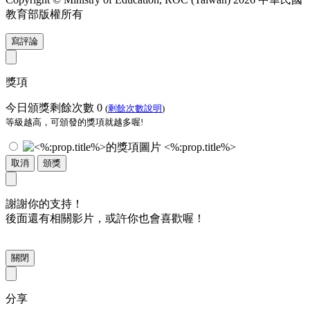
教育部版權所有
寫評論
獎項
今日頒獎剩餘次數
0
(
剩餘次數說明
)
等級越高，可頒發的獎項就越多喔!
<%:prop.title%>
取消
頒獎
謝謝你的支持！
後面還有相關影片，或許你也會喜歡喔！
關閉
分享