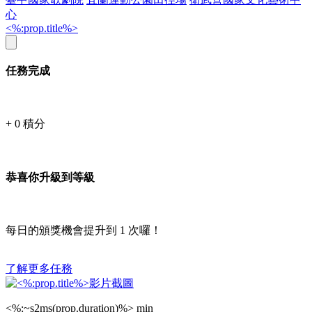
心
<%:prop.title%>
任務完成
+
0
積分
恭喜你升級到等級
每日的頒獎機會提升到
1
次囉！
了解更多任務
<%:~s2ms(prop.duration)%> min