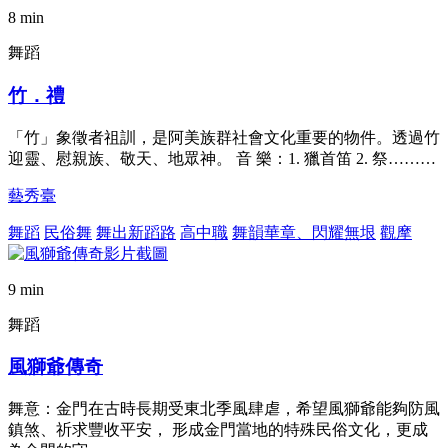
8 min
舞蹈
竹．禮
「竹」象徵者祖訓，是阿美族群社會文化重要的物件。透過竹
迎靈、慰親族、敬天、地眾神。 音 樂：1. 獵首笛 2. 祭………
藝秀臺
舞蹈
民俗舞
舞出新蹈路
高中職
舞韻華章、閃耀無垠
觀摩
9 min
舞蹈
風獅爺傳奇
舞意：金門在古時長期受東北季風肆虐，希望風獅爺能夠防風
鎮煞、祈求豐收平安， 形成金門當地的特殊民俗文化，更成