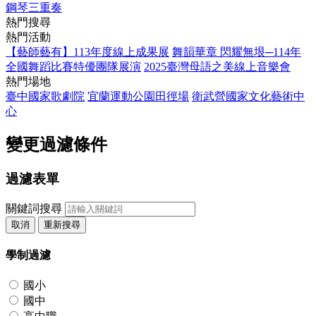
鋼琴三重奏
熱門搜尋
熱門活動
【藝師藝有】113年度線上成果展
舞韻華章 閃耀無垠─114年
全國舞蹈比賽特優團隊展演
2025臺灣母語之美線上音樂會
熱門場地
臺中國家歌劇院
宜蘭運動公園田徑場
衛武營國家文化藝術中
心
變更過濾條件
過濾表單
關鍵詞搜尋
取消
重新搜尋
學制過濾
國小
國中