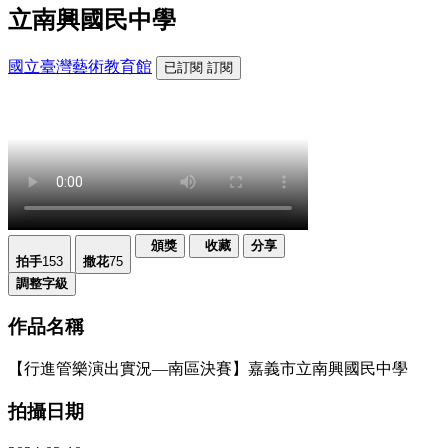
立南興國民中學
國立臺灣藝術教育館
已訂閱
訂閱
頒獎
收藏
分享
拍手
153
撒花
75
調整字級
作品名稱
【行進管樂演出實況—南區決賽】嘉義市立南興國民中學
拍攝日期