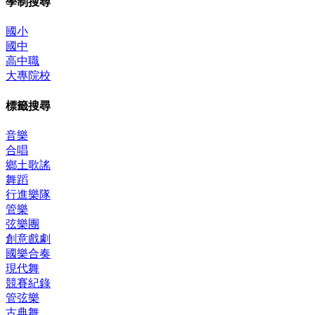
學制搜尋
國小
國中
高中職
大專院校
標籤搜尋
音樂
合唱
鄉土歌謠
舞蹈
行進樂隊
管樂
弦樂團
創意戲劇
國樂合奏
現代舞
競賽紀錄
管弦樂
古典舞