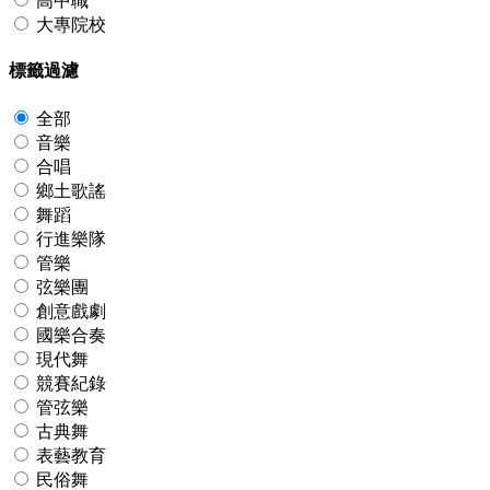
高中職
大專院校
標籤過濾
全部
音樂
合唱
鄉土歌謠
舞蹈
行進樂隊
管樂
弦樂團
創意戲劇
國樂合奏
現代舞
競賽紀錄
管弦樂
古典舞
表藝教育
民俗舞