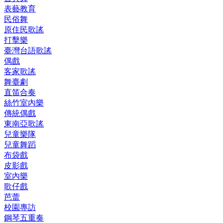
表藝教育
民俗舞
原住民歌謠
打擊樂
臺灣台語歌謠
偶戲
客家歌謠
舞臺劇
直笛合奏
絲竹室內樂
傳統偶戲
東南亞歌謠
兒童樂隊
兒童舞蹈
布袋戲
皮影戲
室內樂
歌仔戲
芭蕾
校園專訪
鋼琴五重奏