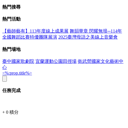
熱門搜尋
熱門活動
【藝師藝有】113年度線上成果展
舞韻華章 閃耀無垠─114年
全國舞蹈比賽特優團隊展演
2025臺灣母語之美線上音樂會
熱門場地
臺中國家歌劇院
宜蘭運動公園田徑場
衛武營國家文化藝術中
心
<%:prop.title%>
任務完成
+
0
積分