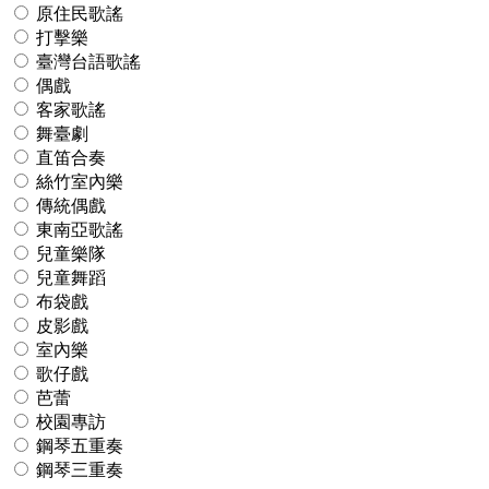
原住民歌謠
打擊樂
臺灣台語歌謠
偶戲
客家歌謠
舞臺劇
直笛合奏
絲竹室內樂
傳統偶戲
東南亞歌謠
兒童樂隊
兒童舞蹈
布袋戲
皮影戲
室內樂
歌仔戲
芭蕾
校園專訪
鋼琴五重奏
鋼琴三重奏