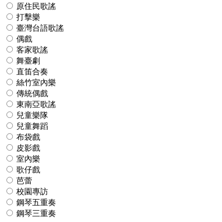
原住民歌謠
打擊樂
臺灣台語歌謠
偶戲
客家歌謠
舞臺劇
直笛合奏
絲竹室內樂
傳統偶戲
東南亞歌謠
兒童樂隊
兒童舞蹈
布袋戲
皮影戲
室內樂
歌仔戲
芭蕾
校園專訪
鋼琴五重奏
鋼琴三重奏