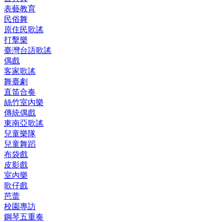
表藝教育
民俗舞
原住民歌謠
打擊樂
臺灣台語歌謠
偶戲
客家歌謠
舞臺劇
直笛合奏
絲竹室內樂
傳統偶戲
東南亞歌謠
兒童樂隊
兒童舞蹈
布袋戲
皮影戲
室內樂
歌仔戲
芭蕾
校園專訪
鋼琴五重奏