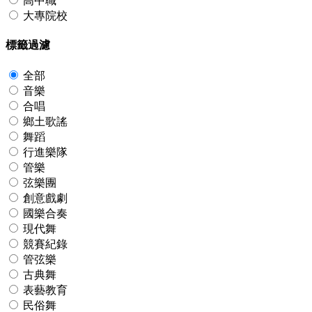
高中職
大專院校
標籤過濾
全部
音樂
合唱
鄉土歌謠
舞蹈
行進樂隊
管樂
弦樂團
創意戲劇
國樂合奏
現代舞
競賽紀錄
管弦樂
古典舞
表藝教育
民俗舞