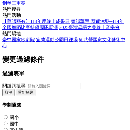
鋼琴三重奏
熱門搜尋
熱門活動
【藝師藝有】113年度線上成果展
舞韻華章 閃耀無垠─114年
全國舞蹈比賽特優團隊展演
2025臺灣母語之美線上音樂會
熱門場地
臺中國家歌劇院
宜蘭運動公園田徑場
衛武營國家文化藝術中
心
變更過濾條件
過濾表單
關鍵詞搜尋
取消
重新搜尋
學制過濾
國小
國中