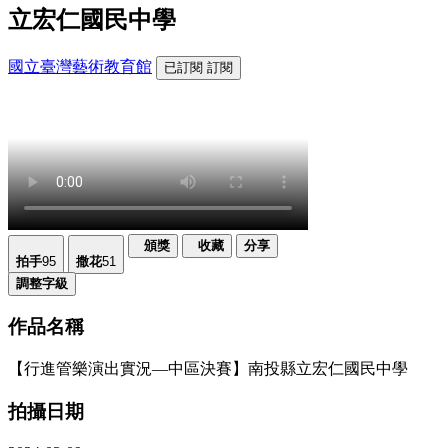
立宏仁國民中學
國立臺灣藝術教育館
已訂閱
訂閱
頒獎
收藏
分享
拍手
95
撒花
51
調整字級
作品名稱
【行進管樂演出實況—中區決賽】南投縣立宏仁國民中學
拍攝日期