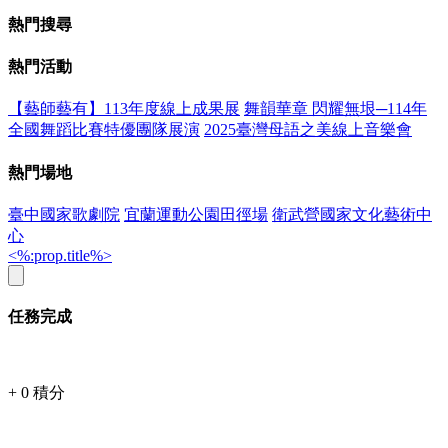
熱門搜尋
熱門活動
【藝師藝有】113年度線上成果展
舞韻華章 閃耀無垠─114年
全國舞蹈比賽特優團隊展演
2025臺灣母語之美線上音樂會
熱門場地
臺中國家歌劇院
宜蘭運動公園田徑場
衛武營國家文化藝術中
心
<%:prop.title%>
任務完成
+
0
積分