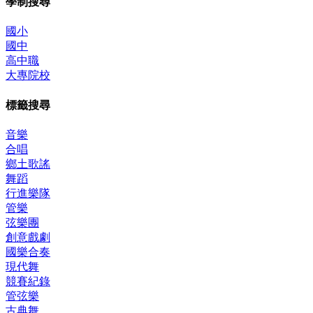
學制搜尋
國小
國中
高中職
大專院校
標籤搜尋
音樂
合唱
鄉土歌謠
舞蹈
行進樂隊
管樂
弦樂團
創意戲劇
國樂合奏
現代舞
競賽紀錄
管弦樂
古典舞