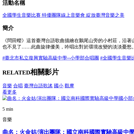
活動名稱
全國學生音樂比賽 特優團隊線上音樂會 綻放臺灣音樂之美
簡介
《問田蠳》這首臺灣台語歌曲描繪在鵝尾山旁的小村莊，沿著
也不見了……此曲旋律優美，吟唱出對於環境改變的淡淡憂愁
#臺北市私立復興實驗高級中學─小學部合唱團
#全國學生音樂
相關影片
RELATED
音樂
合唱
臺灣台語歌謠
國小
觀摩
看更多
5 min
音樂
曲名：火金姑/演出團隊：國立南科國際實驗高級中