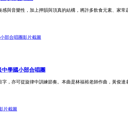
奏感與音樂性，加上押韻與頂真的結構，將許多飲食元素、家常
級中學國小部合唱團
目字，亦可從旋律中訓練節奏。本曲是林福裕老師作曲，黃俊達