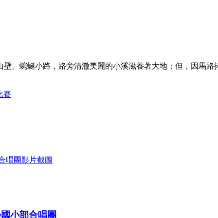
山壁、蜿蜒小路，路旁清澈美麗的小溪滋養著大地；但，因馬路
。
比賽
學國小部合唱團