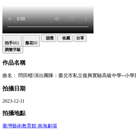
頒獎
收藏
分享
拍手
661
撒花
50
調整字級
作品名稱
曲名： 問田蠳/演出團隊：臺北市私立復興實驗高級中學─小學
拍攝日期
2023-12-11
拍攝地點
臺灣藝術教育館 南海劇場