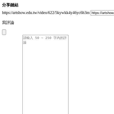
分享鏈結
https://artshow.edu.tw/video/622/5kywkk4y46yc6h3m
寫評論