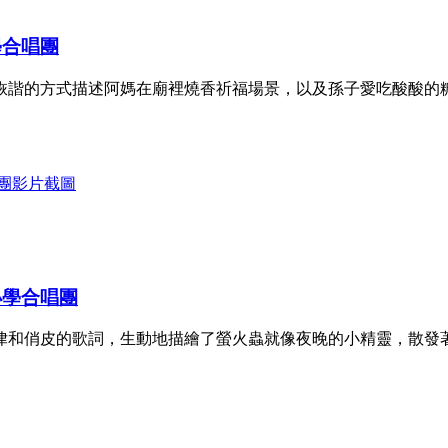
學合唱團
詼諧的方式描述阿媽在廟裡燒香祈福場景，以及孫子愛吃酸酸的
小學合唱團
律和俏皮的歌詞，生動地描繪了螢火蟲就像夜晚的小精靈，散發