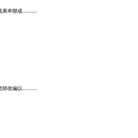
蔬果串聯成………
老師改編以………