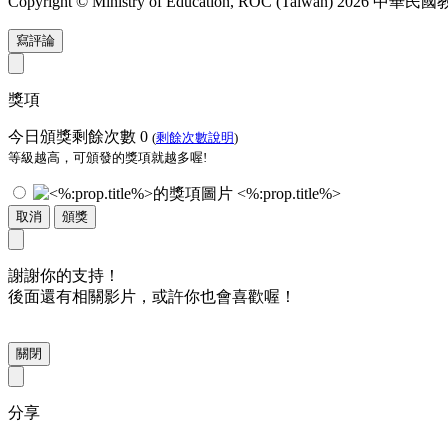
Copyright © Ministry of Education, ROC (Taiwan) 2026
寫評論
獎項
今日頒獎剩餘次數
0
(
剩餘次數說明
)
等級越高，可頒發的獎項就越多喔!
<%:prop.title%>
取消
頒獎
謝謝你的支持！
後面還有相關影片，或許你也會喜歡喔！
關閉
分享