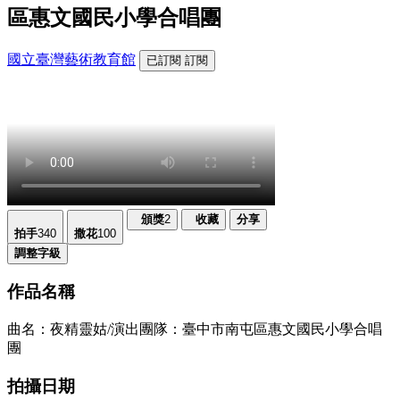
區惠文國民小學合唱團
國立臺灣藝術教育館
已訂閱
訂閱
頒獎
2
收藏
分享
拍手
340
撒花
100
調整字級
作品名稱
曲名：夜精靈姑/演出團隊：臺中市南屯區惠文國民小學合唱
團
拍攝日期