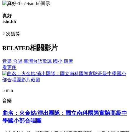
真好
tsin-hó
2 次獲獎
相關影片
RELATED
音樂
合唱
臺灣台語歌謠
國小
觀摩
看更多
5 min
音樂
曲名：火金姑/演出團隊：國立南科國際實驗高級中
學國小部合唱團