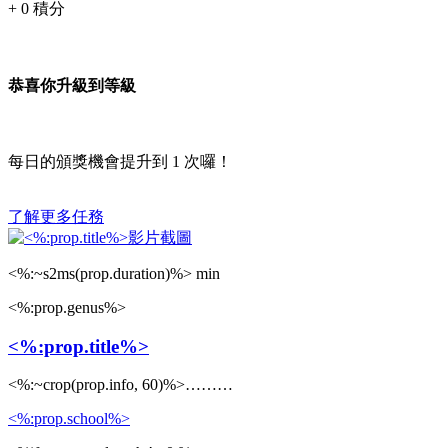
+
0
積分
恭喜你升級到等級
每日的頒獎機會提升到
1
次囉！
了解更多任務
<%:~s2ms(prop.duration)%> min
<%:prop.genus%>
<%:prop.title%>
<%:~crop(prop.info, 60)%>………
<%:prop.school%>