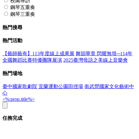
校園專訪
鋼琴五重奏
鋼琴三重奏
熱門搜尋
熱門活動
【藝師藝有】113年度線上成果展
舞韻華章 閃耀無垠─114年
全國舞蹈比賽特優團隊展演
2025臺灣母語之美線上音樂會
熱門場地
臺中國家歌劇院
宜蘭運動公園田徑場
衛武營國家文化藝術中
心
<%:prop.title%>
任務完成