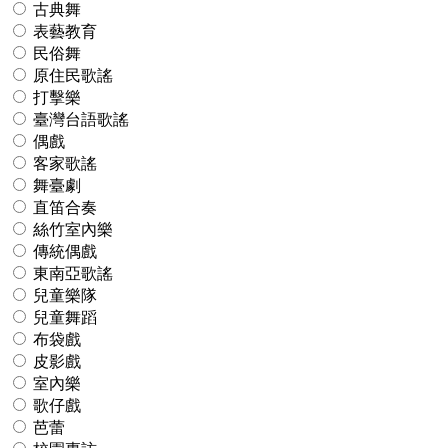
古典舞
表藝教育
民俗舞
原住民歌謠
打擊樂
臺灣台語歌謠
偶戲
客家歌謠
舞臺劇
直笛合奏
絲竹室內樂
傳統偶戲
東南亞歌謠
兒童樂隊
兒童舞蹈
布袋戲
皮影戲
室內樂
歌仔戲
芭蕾