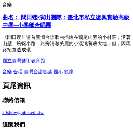
音樂
曲名： 問田蠳/演出團隊：臺北市私立復興實驗高級
中學─小學部合唱團
《問田蠳》這首臺灣台語歌曲描繪在鵝尾山旁的小村莊，沿著
山壁、蜿蜒小路，路旁清澈美麗的小溪滋養著大地；但，因馬
路拓寬造成環………
國立臺灣藝術教育館
音樂
合唱
臺灣台語歌謠
國小
觀摩
頁尾資訊
聯絡信箱
artshow@ntua.edu.tw
追蹤我們