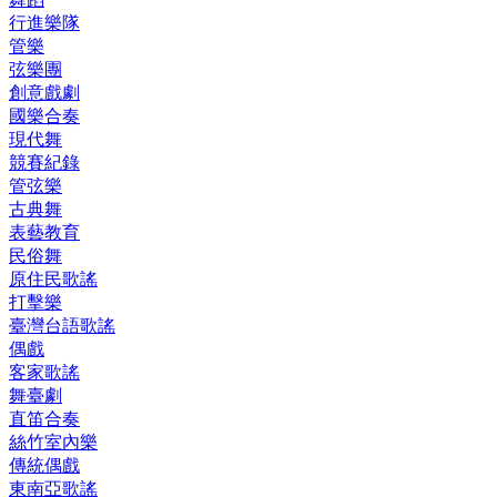
行進樂隊
管樂
弦樂團
創意戲劇
國樂合奏
現代舞
競賽紀錄
管弦樂
古典舞
表藝教育
民俗舞
原住民歌謠
打擊樂
臺灣台語歌謠
偶戲
客家歌謠
舞臺劇
直笛合奏
絲竹室內樂
傳統偶戲
東南亞歌謠