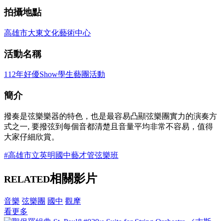
拍攝地點
高雄市大東文化藝術中心
活動名稱
112年好優Show學生藝團活動
簡介
撥奏是弦樂樂器的特色，也是最容易凸顯弦樂團實力的演奏方
式之一, 要撥弦到每個音都清楚且音量平均非常不容易，值得
大家仔細欣賞。
#高雄市立英明國中藝才管弦樂班
相關影片
RELATED
音樂
弦樂團
國中
觀摩
看更多