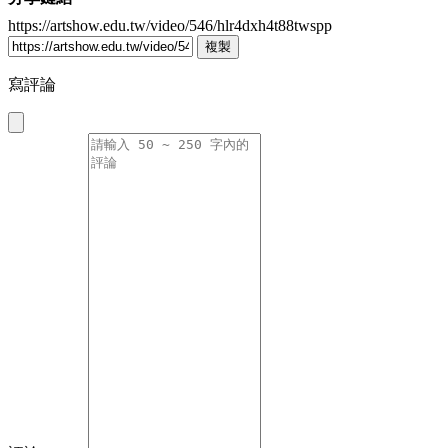
https://artshow.edu.tw/video/546/hlr4dxh4t88twspp
複製
寫評論