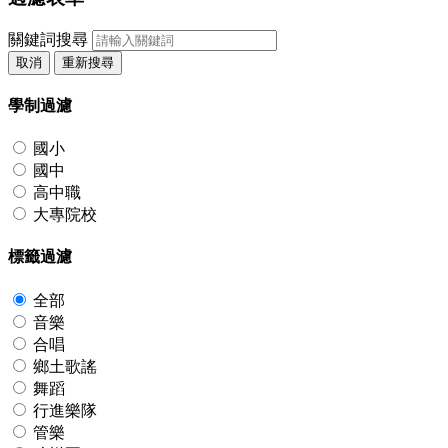
關鍵詞搜尋
取消
重新搜尋
學制過濾
國小
國中
高中職
大專院校
標籤過濾
全部
音樂
合唱
鄉土歌謠
舞蹈
行進樂隊
管樂