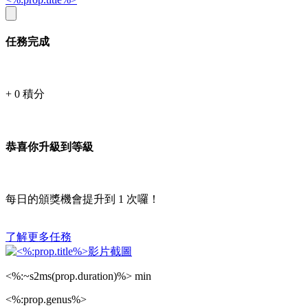
任務完成
+
0
積分
恭喜你升級到等級
每日的頒獎機會提升到
1
次囉！
了解更多任務
<%:~s2ms(prop.duration)%> min
<%:prop.genus%>