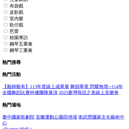
布袋戲
皮影戲
室內樂
歌仔戲
芭蕾
校園專訪
鋼琴五重奏
鋼琴三重奏
熱門搜尋
熱門活動
【藝師藝有】113年度線上成果展
舞韻華章 閃耀無垠─114年
全國舞蹈比賽特優團隊展演
2025臺灣母語之美線上音樂會
熱門場地
臺中國家歌劇院
宜蘭運動公園田徑場
衛武營國家文化藝術中
心
<%:prop.title%>