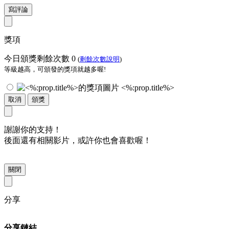
寫評論
獎項
今日頒獎剩餘次數
0
(
剩餘次數說明
)
等級越高，可頒發的獎項就越多喔!
<%:prop.title%>
取消
頒獎
謝謝你的支持！
後面還有相關影片，或許你也會喜歡喔！
關閉
分享
分享鏈結