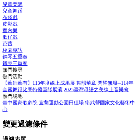
兒童樂隊
兒童舞蹈
布袋戲
皮影戲
室內樂
歌仔戲
芭蕾
校園專訪
鋼琴五重奏
鋼琴三重奏
熱門搜尋
熱門活動
【藝師藝有】113年度線上成果展
舞韻華章 閃耀無垠─114年
全國舞蹈比賽特優團隊展演
2025臺灣母語之美線上音樂會
熱門場地
臺中國家歌劇院
宜蘭運動公園田徑場
衛武營國家文化藝術中
心
變更過濾條件
過濾表單