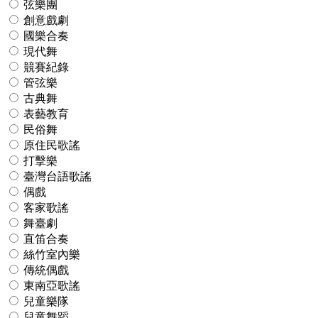
弦樂團
創意戲劇
國樂合奏
現代舞
競賽紀錄
管弦樂
古典舞
表藝教育
民俗舞
原住民歌謠
打擊樂
臺灣台語歌謠
偶戲
客家歌謠
舞臺劇
直笛合奏
絲竹室內樂
傳統偶戲
東南亞歌謠
兒童樂隊
兒童舞蹈