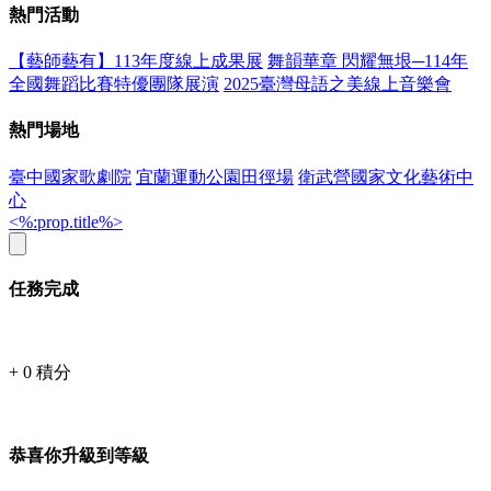
熱門活動
【藝師藝有】113年度線上成果展
舞韻華章 閃耀無垠─114年
全國舞蹈比賽特優團隊展演
2025臺灣母語之美線上音樂會
熱門場地
臺中國家歌劇院
宜蘭運動公園田徑場
衛武營國家文化藝術中
心
<%:prop.title%>
任務完成
+
0
積分
恭喜你升級到等級