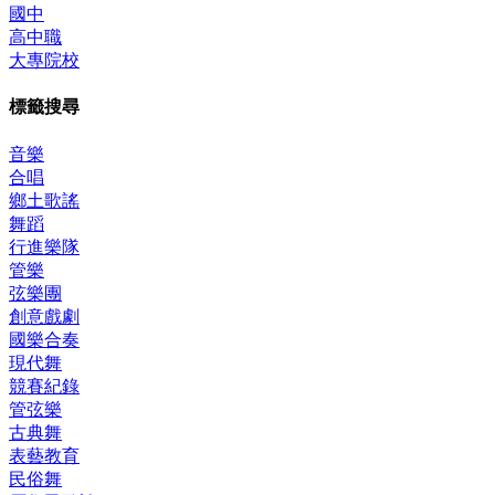
國中
高中職
大專院校
標籤搜尋
音樂
合唱
鄉土歌謠
舞蹈
行進樂隊
管樂
弦樂團
創意戲劇
國樂合奏
現代舞
競賽紀錄
管弦樂
古典舞
表藝教育
民俗舞