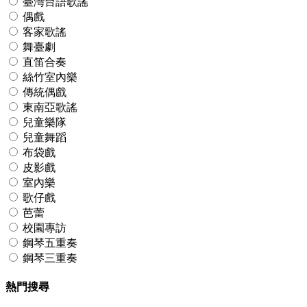
臺灣台語歌謠
偶戲
客家歌謠
舞臺劇
直笛合奏
絲竹室內樂
傳統偶戲
東南亞歌謠
兒童樂隊
兒童舞蹈
布袋戲
皮影戲
室內樂
歌仔戲
芭蕾
校園專訪
鋼琴五重奏
鋼琴三重奏
熱門搜尋