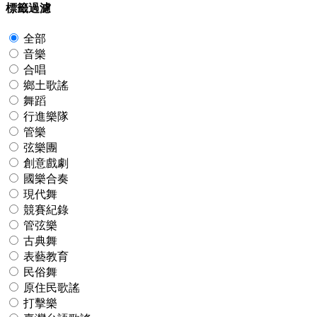
標籤過濾
全部
音樂
合唱
鄉土歌謠
舞蹈
行進樂隊
管樂
弦樂團
創意戲劇
國樂合奏
現代舞
競賽紀錄
管弦樂
古典舞
表藝教育
民俗舞
原住民歌謠
打擊樂