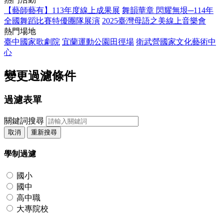
【藝師藝有】113年度線上成果展
舞韻華章 閃耀無垠─114年
全國舞蹈比賽特優團隊展演
2025臺灣母語之美線上音樂會
熱門場地
臺中國家歌劇院
宜蘭運動公園田徑場
衛武營國家文化藝術中
心
變更過濾條件
過濾表單
關鍵詞搜尋
取消
重新搜尋
學制過濾
國小
國中
高中職
大專院校