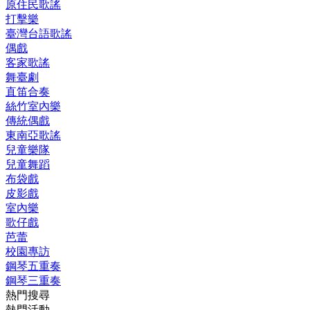
原住民歌謠
打擊樂
臺灣台語歌謠
偶戲
客家歌謠
舞臺劇
直笛合奏
絲竹室內樂
傳統偶戲
東南亞歌謠
兒童樂隊
兒童舞蹈
布袋戲
皮影戲
室內樂
歌仔戲
芭蕾
校園專訪
鋼琴五重奏
鋼琴三重奏
熱門搜尋
熱門活動