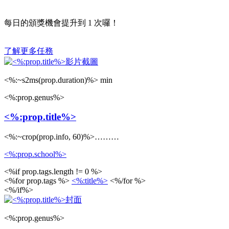
每日的頒獎機會提升到
1
次囉！
了解更多任務
<%:~s2ms(prop.duration)%> min
<%:prop.genus%>
<%:prop.title%>
<%:~crop(prop.info, 60)%>………
<%:prop.school%>
<%if prop.tags.length != 0 %>
<%for prop.tags %>
<%:title%>
<%/for %>
<%/if%>
<%:prop.genus%>