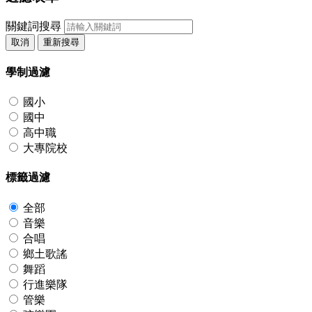
關鍵詞搜尋
取消
重新搜尋
學制過濾
國小
國中
高中職
大專院校
標籤過濾
全部
音樂
合唱
鄉土歌謠
舞蹈
行進樂隊
管樂