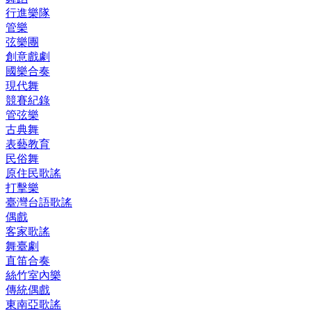
行進樂隊
管樂
弦樂團
創意戲劇
國樂合奏
現代舞
競賽紀錄
管弦樂
古典舞
表藝教育
民俗舞
原住民歌謠
打擊樂
臺灣台語歌謠
偶戲
客家歌謠
舞臺劇
直笛合奏
絲竹室內樂
傳統偶戲
東南亞歌謠