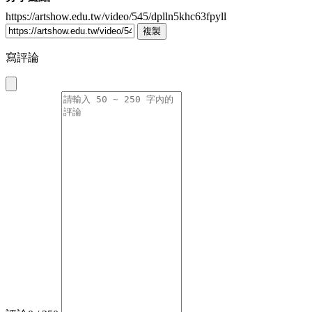
https://artshow.edu.tw/video/545/dplln5khc63fpyll
複製
寫評論