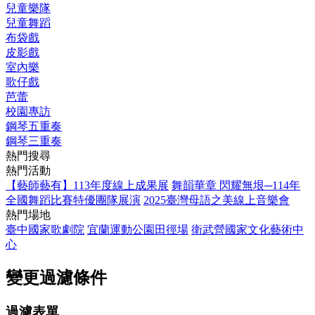
兒童樂隊
兒童舞蹈
布袋戲
皮影戲
室內樂
歌仔戲
芭蕾
校園專訪
鋼琴五重奏
鋼琴三重奏
熱門搜尋
熱門活動
【藝師藝有】113年度線上成果展
舞韻華章 閃耀無垠─114年
全國舞蹈比賽特優團隊展演
2025臺灣母語之美線上音樂會
熱門場地
臺中國家歌劇院
宜蘭運動公園田徑場
衛武營國家文化藝術中
心
變更過濾條件
過濾表單