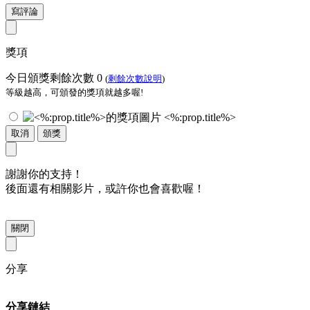
寫評論
獎項
今日頒獎剩餘次數
0
(
剩餘次數說明
)
等級越高，可頒發的獎項就越多喔!
<%:prop.title%>
取消
頒獎
謝謝你的支持！
後面還有相關影片，或許你也會喜歡喔！
關閉
分享
分享鏈結