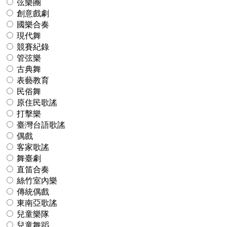
弦樂團
創意戲劇
國樂合奏
現代舞
競賽紀錄
管弦樂
古典舞
表藝教育
民俗舞
原住民歌謠
打擊樂
臺灣台語歌謠
偶戲
客家歌謠
舞臺劇
直笛合奏
絲竹室內樂
傳統偶戲
東南亞歌謠
兒童樂隊
兒童舞蹈