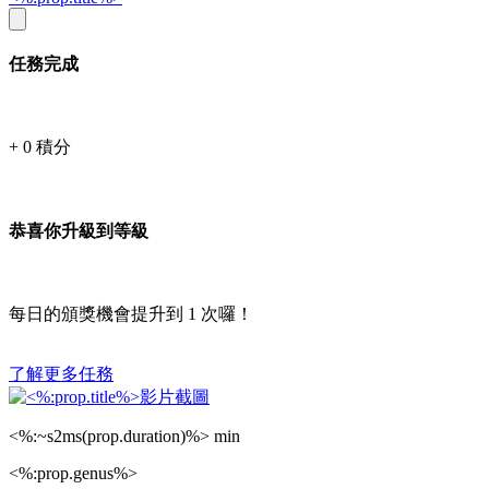
任務完成
+
0
積分
恭喜你升級到等級
每日的頒獎機會提升到
1
次囉！
了解更多任務
<%:~s2ms(prop.duration)%> min
<%:prop.genus%>