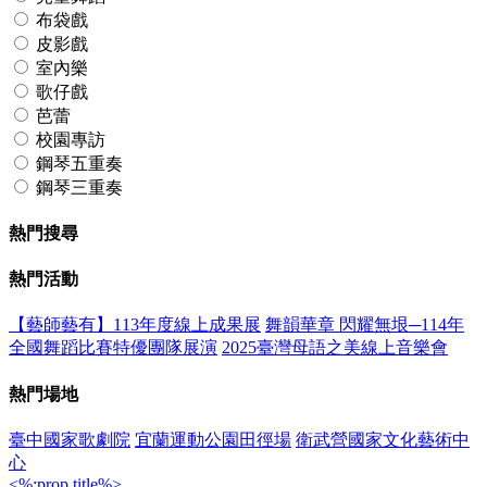
布袋戲
皮影戲
室內樂
歌仔戲
芭蕾
校園專訪
鋼琴五重奏
鋼琴三重奏
熱門搜尋
熱門活動
【藝師藝有】113年度線上成果展
舞韻華章 閃耀無垠─114年
全國舞蹈比賽特優團隊展演
2025臺灣母語之美線上音樂會
熱門場地
臺中國家歌劇院
宜蘭運動公園田徑場
衛武營國家文化藝術中
心
<%:prop.title%>