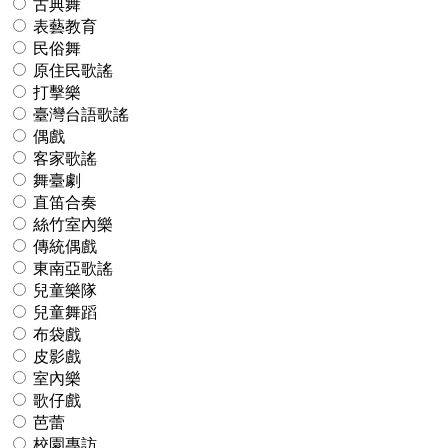
古典舞
表藝教育
民俗舞
原住民歌謠
打擊樂
臺灣台語歌謠
偶戲
客家歌謠
舞臺劇
直笛合奏
絲竹室內樂
傳統偶戲
東南亞歌謠
兒童樂隊
兒童舞蹈
布袋戲
皮影戲
室內樂
歌仔戲
芭蕾
校園專訪