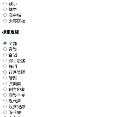
國小
國中
高中職
大專院校
標籤過濾
全部
音樂
合唱
鄉土歌謠
舞蹈
行進樂隊
管樂
弦樂團
創意戲劇
國樂合奏
現代舞
競賽紀錄
管弦樂