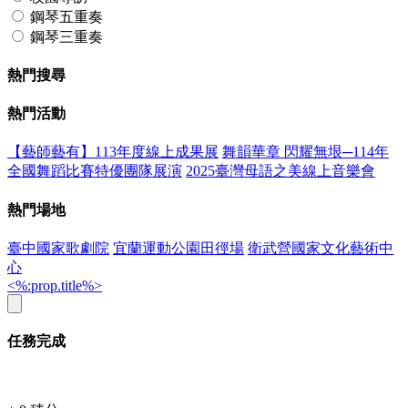
鋼琴五重奏
鋼琴三重奏
熱門搜尋
熱門活動
【藝師藝有】113年度線上成果展
舞韻華章 閃耀無垠─114年
全國舞蹈比賽特優團隊展演
2025臺灣母語之美線上音樂會
熱門場地
臺中國家歌劇院
宜蘭運動公園田徑場
衛武營國家文化藝術中
心
<%:prop.title%>
任務完成