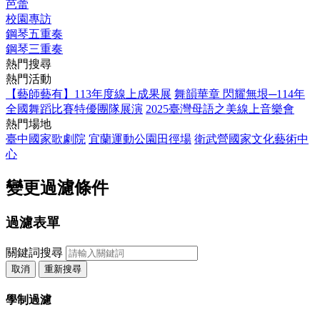
芭蕾
校園專訪
鋼琴五重奏
鋼琴三重奏
熱門搜尋
熱門活動
【藝師藝有】113年度線上成果展
舞韻華章 閃耀無垠─114年
全國舞蹈比賽特優團隊展演
2025臺灣母語之美線上音樂會
熱門場地
臺中國家歌劇院
宜蘭運動公園田徑場
衛武營國家文化藝術中
心
變更過濾條件
過濾表單
關鍵詞搜尋
取消
重新搜尋
學制過濾