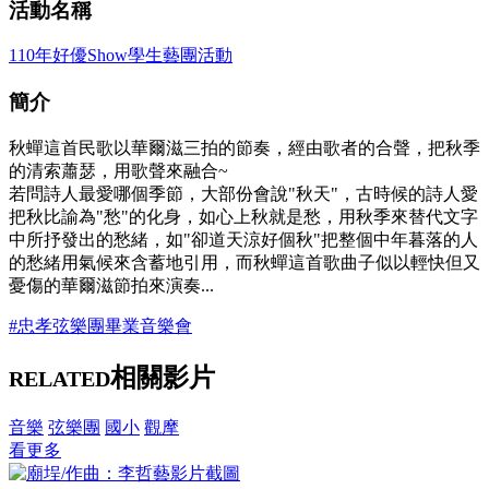
活動名稱
110年好優Show學生藝團活動
簡介
秋蟬這首民歌以華爾滋三拍的節奏，經由歌者的合聲，把秋季
的清索蕭瑟，用歌聲來融合~
若問詩人最愛哪個季節，大部份會說"秋天"，古時候的詩人愛
把秋比諭為"愁"的化身，如心上秋就是愁，用秋季來替代文字
中所抒發出的愁緒，如"卻道天涼好個秋"把整個中年暮落的人
的愁緒用氣候來含蓄地引用，而秋蟬這首歌曲子似以輕快但又
憂傷的華爾滋節拍來演奏...
#忠孝弦樂團畢業音樂會
相關影片
RELATED
音樂
弦樂團
國小
觀摩
看更多