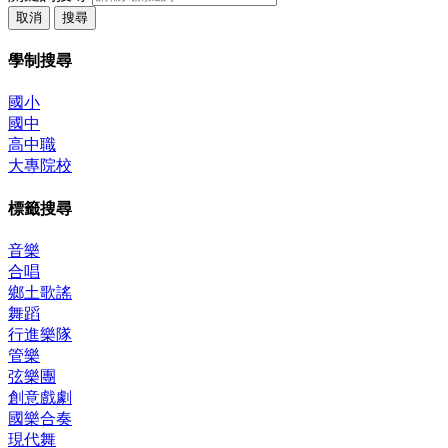
取消
搜尋
學制搜尋
國小
國中
高中職
大專院校
標籤搜尋
音樂
合唱
鄉土歌謠
舞蹈
行進樂隊
管樂
弦樂團
創意戲劇
國樂合奏
現代舞