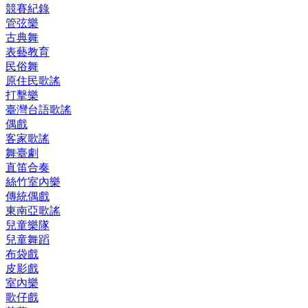
競賽紀錄
管弦樂
古典舞
表藝教育
民俗舞
原住民歌謠
打擊樂
臺灣台語歌謠
偶戲
客家歌謠
舞臺劇
直笛合奏
絲竹室內樂
傳統偶戲
東南亞歌謠
兒童樂隊
兒童舞蹈
布袋戲
皮影戲
室內樂
歌仔戲