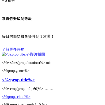
+
0
積分
恭喜你升級到等級
每日的頒獎機會提升到
1
次囉！
了解更多任務
<%:~s2ms(prop.duration)%> min
<%:prop.genus%>
<%:prop.title%>
<%:~crop(prop.info, 60)%>………
<%:prop.school%>
<%if prop.tags.length != 0 %>