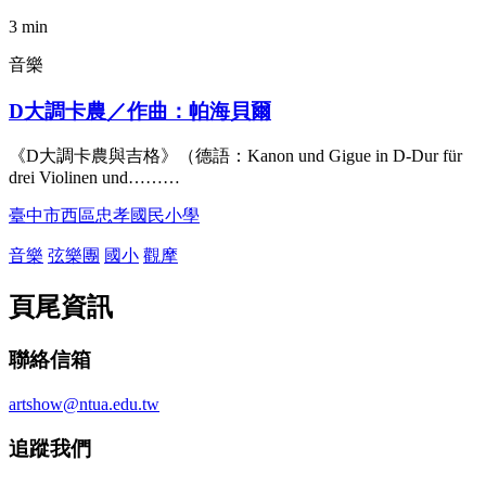
3 min
音樂
D大調卡農／作曲：帕海貝爾
《D大調卡農與吉格》（德語：Kanon und Gigue in D-Dur für
drei Violinen und………
臺中市西區忠孝國民小學
音樂
弦樂團
國小
觀摩
頁尾資訊
聯絡信箱
artshow@ntua.edu.tw
追蹤我們