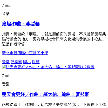
7 min
音樂
廟埕/作曲：李哲藝
指揮：黃健欽「廟埕」，就是廟前面的廣場，不只是節慶祭典
臨時聚會的地方，更為早期社會民間文化聚集發展的中心點。
這是作者李哲………
新北市新店區中正國民小學
音樂
弦樂團
國小
觀摩
7 min
音樂
明天會更好／作曲：羅大佑、編曲：廖邦豪
兩校從線上上課開始，到跨校音樂交流的演出，不僅創下了弦