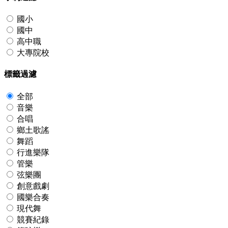
國小
國中
高中職
大專院校
標籤過濾
全部
音樂
合唱
鄉土歌謠
舞蹈
行進樂隊
管樂
弦樂團
創意戲劇
國樂合奏
現代舞
競賽紀錄