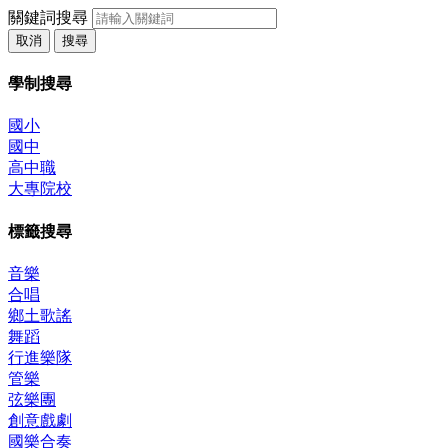
關鍵詞搜尋
取消
搜尋
學制搜尋
國小
國中
高中職
大專院校
標籤搜尋
音樂
合唱
鄉土歌謠
舞蹈
行進樂隊
管樂
弦樂團
創意戲劇
國樂合奏