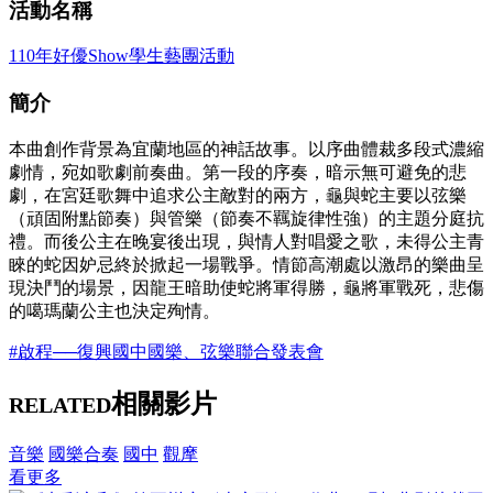
活動名稱
110年好優Show學生藝團活動
簡介
本曲創作背景為宜蘭地區的神話故事。以序曲體裁多段式濃縮
劇情，宛如歌劇前奏曲。第一段的序奏，暗示無可避免的悲
劇，在宮廷歌舞中追求公主敵對的兩方，龜與蛇主要以弦樂
（頑固附點節奏）與管樂（節奏不羈旋律性強）的主題分庭抗
禮。而後公主在晚宴後出現，與情人對唱愛之歌，未得公主青
睞的蛇因妒忌終於掀起一場戰爭。情節高潮處以激昂的樂曲呈
現決鬥的場景，因龍王暗助使蛇將軍得勝，龜將軍戰死，悲傷
的噶瑪蘭公主也決定殉情。
#啟程──復興國中國樂、弦樂聯合發表會
相關影片
RELATED
音樂
國樂合奏
國中
觀摩
看更多