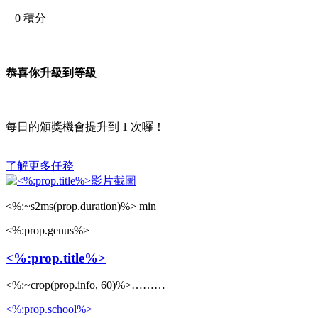
+
0
積分
恭喜你升級到等級
每日的頒獎機會提升到
1
次囉！
了解更多任務
<%:~s2ms(prop.duration)%> min
<%:prop.genus%>
<%:prop.title%>
<%:~crop(prop.info, 60)%>………
<%:prop.school%>