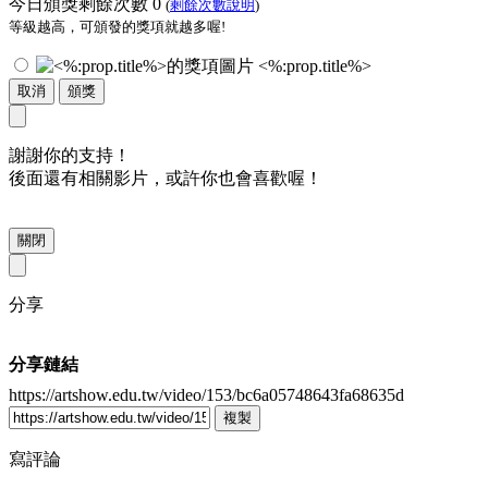
今日頒獎剩餘次數
0
(
剩餘次數說明
)
等級越高，可頒發的獎項就越多喔!
<%:prop.title%>
取消
頒獎
謝謝你的支持！
後面還有相關影片，或許你也會喜歡喔！
關閉
分享
分享鏈結
https://artshow.edu.tw/video/153/bc6a05748643fa68635d
複製
寫評論