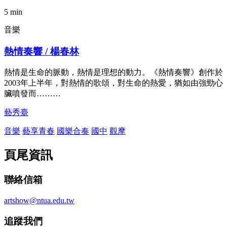
5 min
音樂
熱情奏響 / 楊春林
熱情是生命的脈動，熱情是理想的動力。《熱情奏響》創作於
2003年上半年，對熱情的歌頌，對生命的熱愛，猶如由強勁心
臟噴發而………
藝秀臺
音樂
藝享青春
國樂合奏
國中
觀摩
頁尾資訊
聯絡信箱
artshow@ntua.edu.tw
追蹤我們