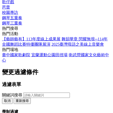
歌仔戲
芭蕾
校園專訪
鋼琴五重奏
鋼琴三重奏
熱門搜尋
熱門活動
【藝師藝有】113年度線上成果展
舞韻華章 閃耀無垠─114年
全國舞蹈比賽特優團隊展演
2025臺灣母語之美線上音樂會
熱門場地
臺中國家歌劇院
宜蘭運動公園田徑場
衛武營國家文化藝術中
心
變更過濾條件
過濾表單
關鍵詞搜尋
取消
重新搜尋
學制過濾