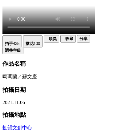
頒獎
收藏
分享
拍手
435
撒花
100
調整字級
作品名稱
噶瑪蘭／蘇文慶
拍攝日期
2021-11-06
拍攝地點
虹韻文創中心