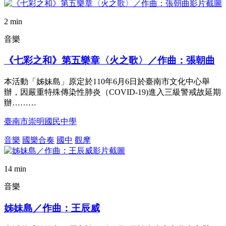
2 min
音樂
《七彩之和》第五樂章〈火之歌〉／作曲：張朝曲
本活動「姊妹島」原定於110年6月6日於臺南市文化中心舉
辦，因嚴重特殊傳染性肺炎（COVID-19)進入三級警戒故延期
辦………
臺南市崇明國民中學
音樂
國樂合奏
國中
觀摩
14 min
音樂
姊妹島／作曲：王辰威