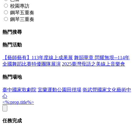
校園專訪
鋼琴五重奏
鋼琴三重奏
熱門搜尋
熱門活動
【藝師藝有】113年度線上成果展
舞韻華章 閃耀無垠─114年
全國舞蹈比賽特優團隊展演
2025臺灣母語之美線上音樂會
熱門場地
臺中國家歌劇院
宜蘭運動公園田徑場
衛武營國家文化藝術中
心
<%:prop.title%>
任務完成