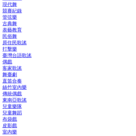
現代舞
競賽紀錄
管弦樂
古典舞
表藝教育
民俗舞
原住民歌謠
打擊樂
臺灣台語歌謠
偶戲
客家歌謠
舞臺劇
直笛合奏
絲竹室內樂
傳統偶戲
東南亞歌謠
兒童樂隊
兒童舞蹈
布袋戲
皮影戲
室內樂