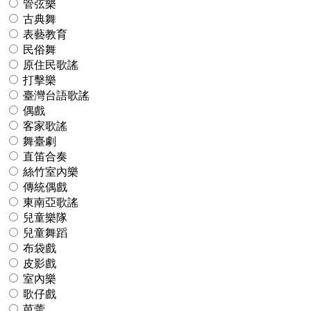
管弦樂
古典舞
表藝教育
民俗舞
原住民歌謠
打擊樂
臺灣台語歌謠
偶戲
客家歌謠
舞臺劇
直笛合奏
絲竹室內樂
傳統偶戲
東南亞歌謠
兒童樂隊
兒童舞蹈
布袋戲
皮影戲
室內樂
歌仔戲
芭蕾