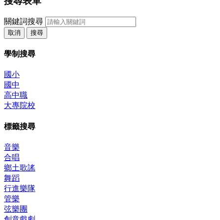
搜尋表單
關鍵詞搜尋
取消
搜尋
學制搜尋
國小
國中
高中職
大專院校
標籤搜尋
音樂
合唱
鄉土歌謠
舞蹈
行進樂隊
管樂
弦樂團
創意戲劇