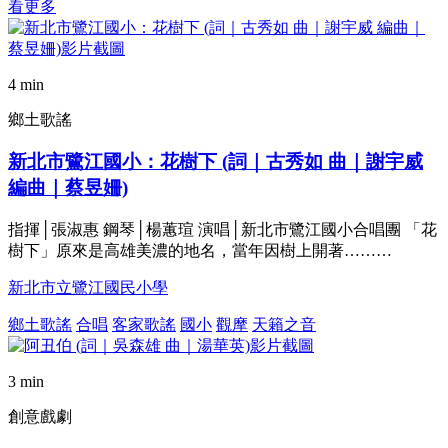
看更多
4 min
鄉土歌謠
新北市鷺江國小：花樹下 (詞｜古秀如 曲｜謝宇威
編曲｜蔡昱姍)
指揮│張淑惠 鋼琴│楊蕙瑄 演唱│新北市鷺江國小合唱團 「花
樹下」原來是高雄美濃的地名，當年因樹上開著………
新北市立鷺江國民小學
鄉土歌謠
合唱
客家歌謠
國小
觀摩
天籟之音
3 min
創意戲劇