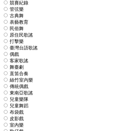
競賽紀錄
管弦樂
古典舞
表藝教育
民俗舞
原住民歌謠
打擊樂
臺灣台語歌謠
偶戲
客家歌謠
舞臺劇
直笛合奏
絲竹室內樂
傳統偶戲
東南亞歌謠
兒童樂隊
兒童舞蹈
布袋戲
皮影戲
室內樂