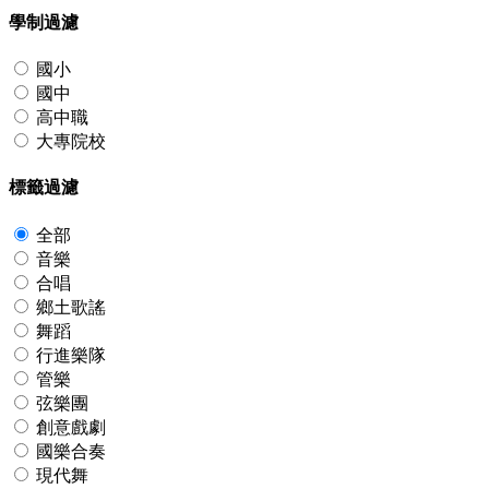
學制過濾
國小
國中
高中職
大專院校
標籤過濾
全部
音樂
合唱
鄉土歌謠
舞蹈
行進樂隊
管樂
弦樂團
創意戲劇
國樂合奏
現代舞