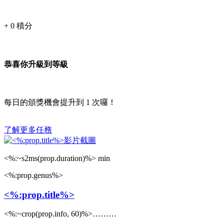
+
0
積分
恭喜你升級到等級
每日的頒獎機會提升到
1
次囉！
了解更多任務
<%:~s2ms(prop.duration)%> min
<%:prop.genus%>
<%:prop.title%>
<%:~crop(prop.info, 60)%>………