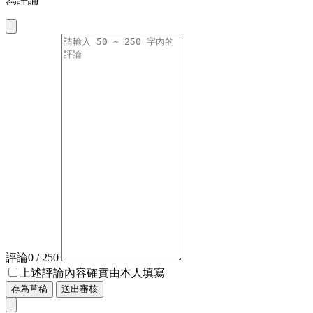
評論
0
/ 250
上述評論內容確實由本人填寫
存為草稿
送出審核