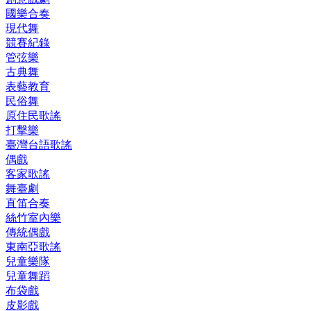
國樂合奏
現代舞
競賽紀錄
管弦樂
古典舞
表藝教育
民俗舞
原住民歌謠
打擊樂
臺灣台語歌謠
偶戲
客家歌謠
舞臺劇
直笛合奏
絲竹室內樂
傳統偶戲
東南亞歌謠
兒童樂隊
兒童舞蹈
布袋戲
皮影戲