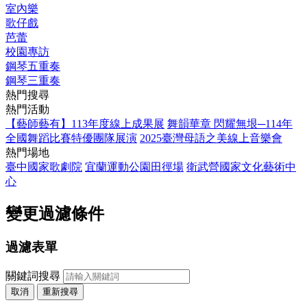
室內樂
歌仔戲
芭蕾
校園專訪
鋼琴五重奏
鋼琴三重奏
熱門搜尋
熱門活動
【藝師藝有】113年度線上成果展
舞韻華章 閃耀無垠─114年
全國舞蹈比賽特優團隊展演
2025臺灣母語之美線上音樂會
熱門場地
臺中國家歌劇院
宜蘭運動公園田徑場
衛武營國家文化藝術中
心
變更過濾條件
過濾表單
關鍵詞搜尋
取消
重新搜尋