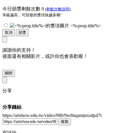
今日頒獎剩餘次數
0
(
剩餘次數說明
)
等級越高，可頒發的獎項就越多喔!
<%:prop.title%>
取消
頒獎
謝謝你的支持！
後面還有相關影片，或許你也會喜歡喔！
關閉
分享
分享鏈結
https://artshow.edu.tw/video/980/9w8nqamjnxsdp47t
複製
寫評論