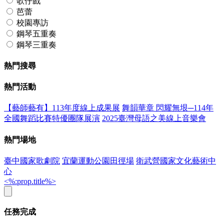
歌仔戲
芭蕾
校園專訪
鋼琴五重奏
鋼琴三重奏
熱門搜尋
熱門活動
【藝師藝有】113年度線上成果展
舞韻華章 閃耀無垠─114年
全國舞蹈比賽特優團隊展演
2025臺灣母語之美線上音樂會
熱門場地
臺中國家歌劇院
宜蘭運動公園田徑場
衛武營國家文化藝術中
心
<%:prop.title%>
任務完成