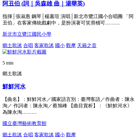
阿丑伯 (詞｜吳森雄 曲｜湯華英)
指揮│張淑惠 鋼琴│楊蕙瑄 演唱│新北市鷺江國小合唱團 「阿
丑伯」在客家傳統戲劇中，是扮演著可笑滑稽可………
新北市立鷺江國民小學
鄉土歌謠
合唱
客家歌謠
國小
觀摩
天籟之音
5 min
鄉土歌謠
鮮鮮河水
【曲名】：鮮鮮河水／國家語言別：臺灣客語／作曲者：陳永
淘／ 作詞者：陳永淘／蔡旭峰 【曲目賞析】：《鮮鮮河水》
為陳永淘………
國立臺灣藝術教育館
鄉土歌謠
合唱
客家歌謠
國小
觀摩