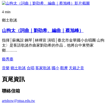
4 min
鄉土歌謠
山狗太（詞曲｜劉劭希、編曲｜蔡旭峰）
指揮│蘇佩誼 鋼琴│林曄宣 演唱│臺北市金華國小合唱團 山狗
太〉是客語歌謠作曲家劉劭希的作品，他將台中東勢家
鄉………
藝秀臺
音樂
鄉土歌謠
合唱
客家歌謠
國小
觀摩
天籟之音
頁尾資訊
聯絡信箱
artshow@ntua.edu.tw