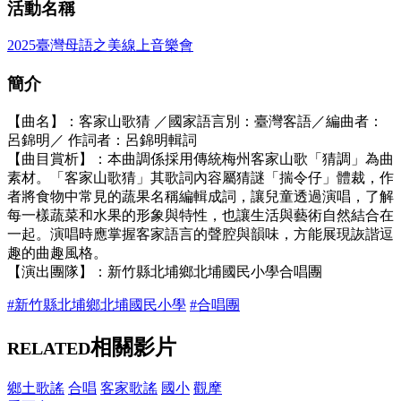
活動名稱
2025臺灣母語之美線上音樂會
簡介
【曲名】：客家山歌猜 ／國家語言別：臺灣客語／編曲者：
呂錦明／ 作詞者：呂錦明輯詞
【曲目賞析】：本曲調係採用傳統梅州客家山歌「猜調」為曲
素材。「客家山歌猜」其歌詞內容屬猜謎「揣令仔」體裁，作
者將食物中常見的蔬果名稱編輯成詞，讓兒童透過演唱，了解
每一樣蔬菜和水果的形象與特性，也讓生活與藝術自然結合在
一起。演唱時應掌握客家語言的聲腔與韻味，方能展現詼諧逗
趣的曲趣風格。
【演出團隊】：新竹縣北埔鄉北埔國民小學合唱團
#新竹縣北埔鄉北埔國民小學
#合唱團
相關影片
RELATED
鄉土歌謠
合唱
客家歌謠
國小
觀摩