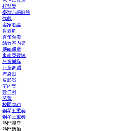
原住民歌謠
打擊樂
臺灣台語歌謠
偶戲
客家歌謠
舞臺劇
直笛合奏
絲竹室內樂
傳統偶戲
東南亞歌謠
兒童樂隊
兒童舞蹈
布袋戲
皮影戲
室內樂
歌仔戲
芭蕾
校園專訪
鋼琴五重奏
鋼琴三重奏
熱門搜尋
熱門活動