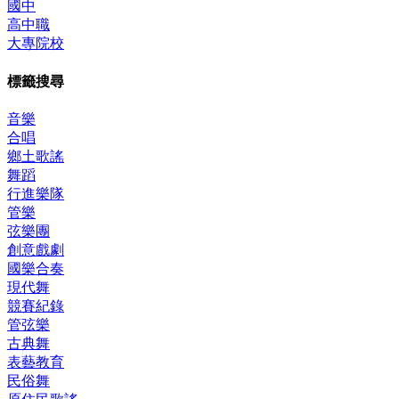
國中
高中職
大專院校
標籤搜尋
音樂
合唱
鄉土歌謠
舞蹈
行進樂隊
管樂
弦樂團
創意戲劇
國樂合奏
現代舞
競賽紀錄
管弦樂
古典舞
表藝教育
民俗舞