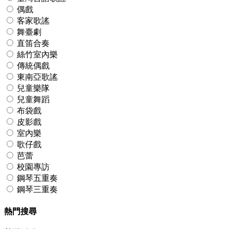
偶戲
客家歌謠
舞臺劇
直笛合奏
絲竹室內樂
傳統偶戲
東南亞歌謠
兒童樂隊
兒童舞蹈
布袋戲
皮影戲
室內樂
歌仔戲
芭蕾
校園專訪
鋼琴五重奏
鋼琴三重奏
熱門搜尋