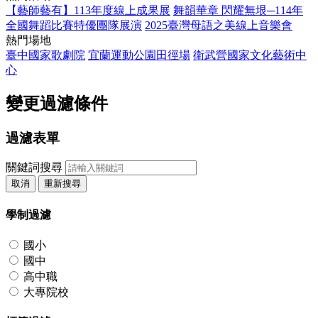
【藝師藝有】113年度線上成果展
舞韻華章 閃耀無垠─114年
全國舞蹈比賽特優團隊展演
2025臺灣母語之美線上音樂會
熱門場地
臺中國家歌劇院
宜蘭運動公園田徑場
衛武營國家文化藝術中
心
變更過濾條件
過濾表單
關鍵詞搜尋
取消
重新搜尋
學制過濾
國小
國中
高中職
大專院校