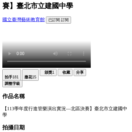
賽】臺北市立建國中學
國立臺灣藝術教育館
已訂閱
訂閱
頒獎
1
收藏
分享
拍手
181
撒花
15
調整字級
作品名稱
【113學年度行進管樂演出實況—北區決賽】臺北市立建國中
學
拍攝日期