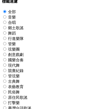
標籤過濾
全部
音樂
合唱
鄉土歌謠
舞蹈
行進樂隊
管樂
弦樂團
創意戲劇
國樂合奏
現代舞
競賽紀錄
管弦樂
古典舞
表藝教育
民俗舞
原住民歌謠
打擊樂
臺灣台語歌謠