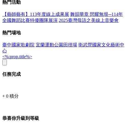
熱門活動
【藝師藝有】113年度線上成果展
舞韻華章 閃耀無垠─114年
全國舞蹈比賽特優團隊展演
2025臺灣母語之美線上音樂會
熱門場地
臺中國家歌劇院
宜蘭運動公園田徑場
衛武營國家文化藝術中
心
<%:prop.title%>
任務完成
+
0
積分
恭喜你升級到等級