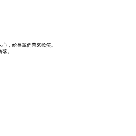
人心，給長輩們帶來歡笑。
角落。