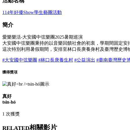
活動名稱
114年好優Show學生藝團活動
簡介
愛樂樂活-大安國中弦樂團2025暑期巡演
大安國中弦樂團秉持的以音樂回饋社會的初衷，學期間固定安
這次特別利用暑假期間，安排至林口長庚養身村及臺灣歷史博
#大安國中弦樂團
#林口長庚養生村
#公益演出
#臺南臺灣歷史
獲得獎項
真好
tsin-hó
1 次獲獎
相關影片
RELATED