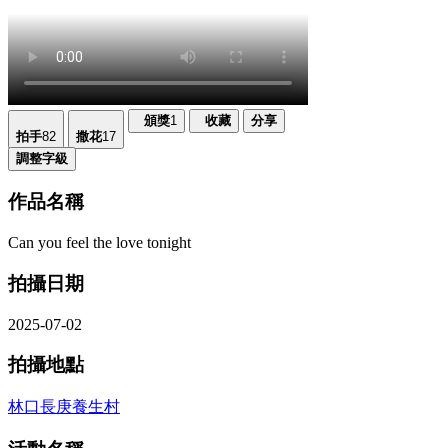
頒獎
1
收藏
分享
拍手
82
撒花
17
調整字級
作品名稱
Can you feel the love tonight
拍攝日期
2025-07-02
拍攝地點
林口長庚養生村