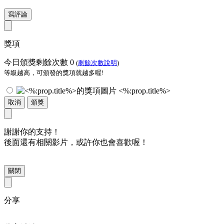
寫評論
獎項
今日頒獎剩餘次數
0
(
剩餘次數說明
)
等級越高，可頒發的獎項就越多喔!
<%:prop.title%>
取消
頒獎
謝謝你的支持！
後面還有相關影片，或許你也會喜歡喔！
關閉
分享