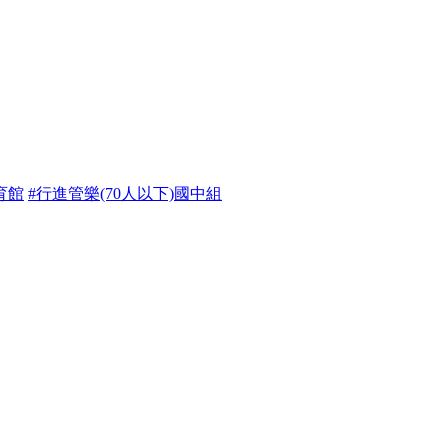
育館
#行進管樂(70人以下)國中組