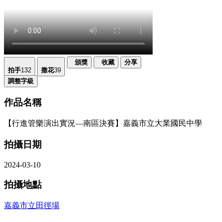
頒獎
收藏
分享
拍手
132
撒花
39
調整字級
作品名稱
【行進管樂演出實況—南區決賽】嘉義市立大業國民中學
拍攝日期
2024-03-10
拍攝地點
嘉義市立田徑場