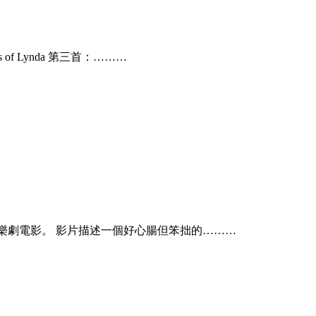
s of Lynda 第三首：………
年的奇幻音樂劇電影。 影片描述一個好心腸但笨拙的………