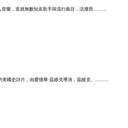
wn)的黑人音樂，造就無數知名歌手與流行曲目，活潑而………
03年上映的美國史詩片，由愛德華·茲維克導演，茲維克、………