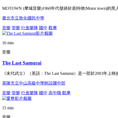
MOTOWN (摩城音樂)1960年代發跡於底特律(Motor to
臺北市立敦化國民中學
音樂
管樂
行進樂隊
國中
觀摩
16 min
音樂
The Last Samurai
《末代武士》（英語：The Last Samurai）是一部於20
基隆市立中山高級中學附設國中部
音樂
管樂
行進樂隊
國中
高中職
觀摩
15 min
音樂