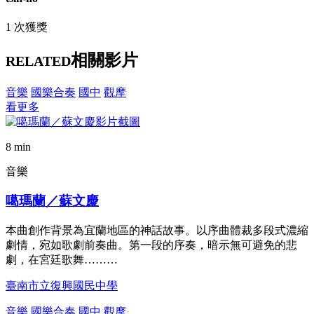
1 次獲獎
相關影片
RELATED
音樂
國樂合奏
國中
觀摩
看更多
8 min
音樂
噶瑪蘭／蘇文慶
本曲創作背景為宜蘭地區的神話故事。以序曲體裁多段式濃縮
劇情，宛如歌劇前奏曲。第一段的序奏，暗示無可避免的悲
劇，在宮廷歌舞………
臺南市立復興國民中學
音樂
國樂合奏
國中
觀摩