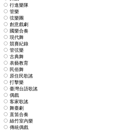
行進樂隊
管樂
弦樂團
創意戲劇
國樂合奏
現代舞
競賽紀錄
管弦樂
古典舞
表藝教育
民俗舞
原住民歌謠
打擊樂
臺灣台語歌謠
偶戲
客家歌謠
舞臺劇
直笛合奏
絲竹室內樂
傳統偶戲