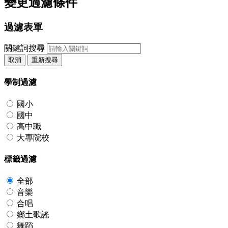
變更過濾條件
過濾表單
關鍵詞搜尋
取消
重新搜尋
學制過濾
國小
國中
高中職
大專院校
標籤過濾
全部
音樂
合唱
鄉土歌謠
舞蹈