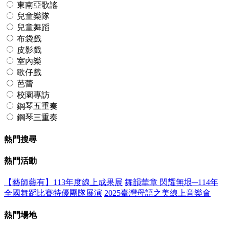
東南亞歌謠
兒童樂隊
兒童舞蹈
布袋戲
皮影戲
室內樂
歌仔戲
芭蕾
校園專訪
鋼琴五重奏
鋼琴三重奏
熱門搜尋
熱門活動
【藝師藝有】113年度線上成果展
舞韻華章 閃耀無垠─114年
全國舞蹈比賽特優團隊展演
2025臺灣母語之美線上音樂會
熱門場地