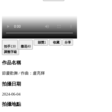
頒獎
1
收藏
分享
拍手
130
撒花
40
調整字級
作品名稱
節慶歡舞 ∕ 作曲：盧亮輝
拍攝日期
2024-06-04
拍攝地點