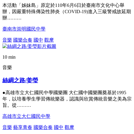
本活動「姊妹島」原定於110年6月6日於臺南市文化中心舉
辦，因嚴重特殊傳染性肺炎（COVID-19)進入三級警戒故延期
辦………
臺南市崇明國民中學
音樂
國樂合奏
國中
觀摩
10 min
音樂
絲綢之路/姜瑩
●高雄市立大仁國民中學國樂團 大仁國中國樂團奠基於1995
年，以培養學生學習傳統樂器，認識與欣賞傳統音樂之美為宗
旨。從………
高雄市立大仁國民中學
音樂
藝享青春
國樂合奏
國中
觀摩