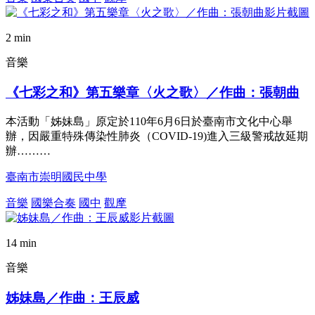
2 min
音樂
《七彩之和》第五樂章〈火之歌〉／作曲：張朝曲
本活動「姊妹島」原定於110年6月6日於臺南市文化中心舉
辦，因嚴重特殊傳染性肺炎（COVID-19)進入三級警戒故延期
辦………
臺南市崇明國民中學
音樂
國樂合奏
國中
觀摩
14 min
音樂
姊妹島／作曲：王辰威