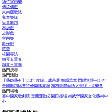
絲竹室內樂
傳統偶戲
東南亞歌謠
兒童樂隊
兒童舞蹈
布袋戲
皮影戲
室內樂
歌仔戲
芭蕾
校園專訪
鋼琴五重奏
鋼琴三重奏
熱門搜尋
熱門活動
【藝師藝有】113年度線上成果展
舞韻華章 閃耀無垠─114年
全國舞蹈比賽特優團隊展演
2025臺灣母語之美線上音樂會
熱門場地
臺中國家歌劇院
宜蘭運動公園田徑場
衛武營國家文化藝術中
心