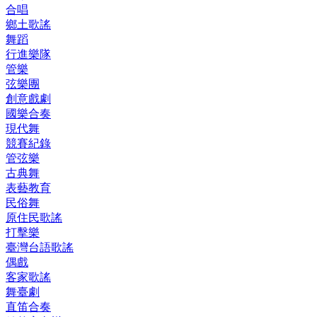
合唱
鄉土歌謠
舞蹈
行進樂隊
管樂
弦樂團
創意戲劇
國樂合奏
現代舞
競賽紀錄
管弦樂
古典舞
表藝教育
民俗舞
原住民歌謠
打擊樂
臺灣台語歌謠
偶戲
客家歌謠
舞臺劇
直笛合奏