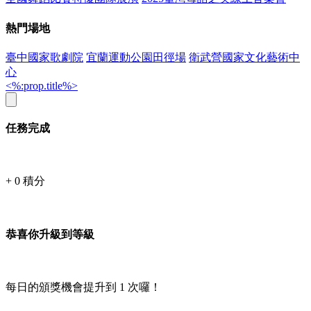
熱門場地
臺中國家歌劇院
宜蘭運動公園田徑場
衛武營國家文化藝術中
心
<%:prop.title%>
任務完成
+
0
積分
恭喜你升級到等級
每日的頒獎機會提升到
1
次囉！