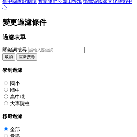
臺中國家歌劇院
宜蘭運動公園田徑場
衛武營國家文化藝術中
心
變更過濾條件
過濾表單
關鍵詞搜尋
取消
重新搜尋
學制過濾
國小
國中
高中職
大專院校
標籤過濾
全部
音樂