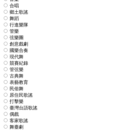
合唱
鄉土歌謠
舞蹈
行進樂隊
管樂
弦樂團
創意戲劇
國樂合奏
現代舞
競賽紀錄
管弦樂
古典舞
表藝教育
民俗舞
原住民歌謠
打擊樂
臺灣台語歌謠
偶戲
客家歌謠
舞臺劇