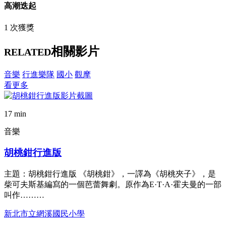
高潮迭起
1 次獲獎
相關影片
RELATED
音樂
行進樂隊
國小
觀摩
看更多
17 min
音樂
胡桃鉗行進版
主題：胡桃鉗行進版 《胡桃鉗》，一譯為《胡桃夾子》，是
柴可夫斯基編寫的一個芭蕾舞劇。原作為E·T·A·霍夫曼的一部
叫作………
新北市立網溪國民小學