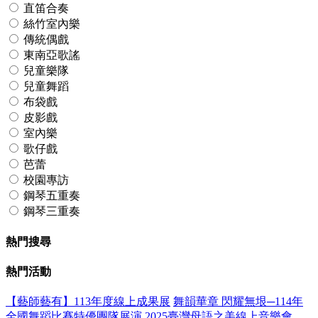
直笛合奏
絲竹室內樂
傳統偶戲
東南亞歌謠
兒童樂隊
兒童舞蹈
布袋戲
皮影戲
室內樂
歌仔戲
芭蕾
校園專訪
鋼琴五重奏
鋼琴三重奏
熱門搜尋
熱門活動
【藝師藝有】113年度線上成果展
舞韻華章 閃耀無垠─114年
全國舞蹈比賽特優團隊展演
2025臺灣母語之美線上音樂會