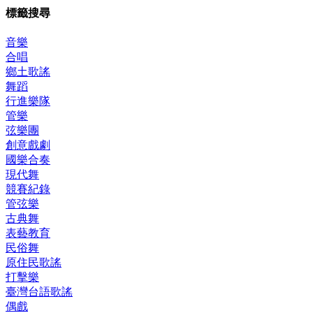
標籤搜尋
音樂
合唱
鄉土歌謠
舞蹈
行進樂隊
管樂
弦樂團
創意戲劇
國樂合奏
現代舞
競賽紀錄
管弦樂
古典舞
表藝教育
民俗舞
原住民歌謠
打擊樂
臺灣台語歌謠
偶戲