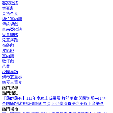
客家歌謠
舞臺劇
直笛合奏
絲竹室內樂
傳統偶戲
東南亞歌謠
兒童樂隊
兒童舞蹈
布袋戲
皮影戲
室內樂
歌仔戲
芭蕾
校園專訪
鋼琴五重奏
鋼琴三重奏
熱門搜尋
熱門活動
【藝師藝有】113年度線上成果展
舞韻華章 閃耀無垠─114年
全國舞蹈比賽特優團隊展演
2025臺灣母語之美線上音樂會
熱門場地