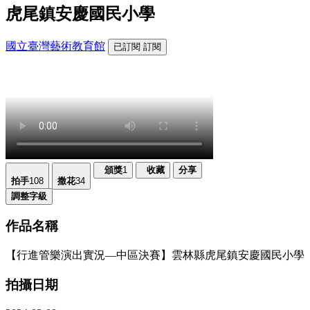
虎尾鎮安慶國民小學
國立臺灣藝術教育館
已訂閱
訂閱
頒獎
1
收藏
分享
拍手
108
撒花
34
調整字級
作品名稱
【行進管樂演出實況—中區決賽】雲林縣虎尾鎮安慶國民小學
拍攝日期