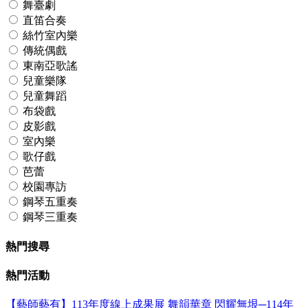
舞臺劇
直笛合奏
絲竹室內樂
傳統偶戲
東南亞歌謠
兒童樂隊
兒童舞蹈
布袋戲
皮影戲
室內樂
歌仔戲
芭蕾
校園專訪
鋼琴五重奏
鋼琴三重奏
熱門搜尋
熱門活動
【藝師藝有】113年度線上成果展
舞韻華章 閃耀無垠─114年