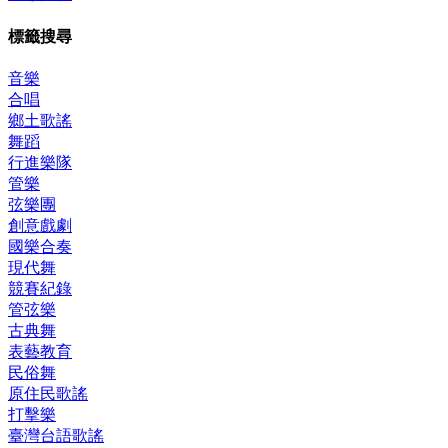
標籤搜尋
音樂
合唱
鄉土歌謠
舞蹈
行進樂隊
管樂
弦樂團
創意戲劇
國樂合奏
現代舞
競賽紀錄
管弦樂
古典舞
表藝教育
民俗舞
原住民歌謠
打擊樂
臺灣台語歌謠