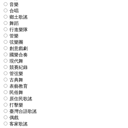
音樂
合唱
鄉土歌謠
舞蹈
行進樂隊
管樂
弦樂團
創意戲劇
國樂合奏
現代舞
競賽紀錄
管弦樂
古典舞
表藝教育
民俗舞
原住民歌謠
打擊樂
臺灣台語歌謠
偶戲
客家歌謠