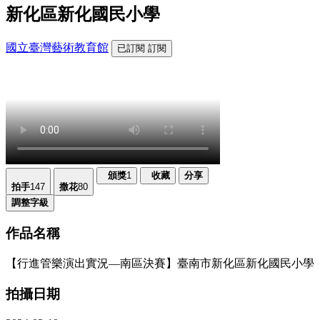
新化區新化國民小學
國立臺灣藝術教育館
已訂閱
訂閱
頒獎
1
收藏
分享
拍手
147
撒花
80
調整字級
作品名稱
【行進管樂演出實況—南區決賽】臺南市新化區新化國民小學
拍攝日期