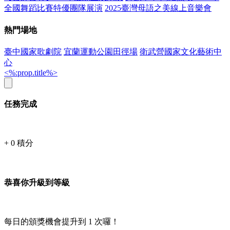
全國舞蹈比賽特優團隊展演
2025臺灣母語之美線上音樂會
熱門場地
臺中國家歌劇院
宜蘭運動公園田徑場
衛武營國家文化藝術中
心
<%:prop.title%>
任務完成
+
0
積分
恭喜你升級到等級
每日的頒獎機會提升到
1
次囉！