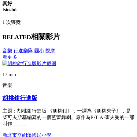
真好
tsin-hó
1 次獲獎
相關影片
RELATED
音樂
行進樂隊
國小
觀摩
看更多
17 min
音樂
胡桃鉗行進版
主題：胡桃鉗行進版 《胡桃鉗》，一譯為《胡桃夾子》，是
柴可夫斯基編寫的一個芭蕾舞劇。原作為E·T·A·霍夫曼的一部
叫作………
新北市立網溪國民小學