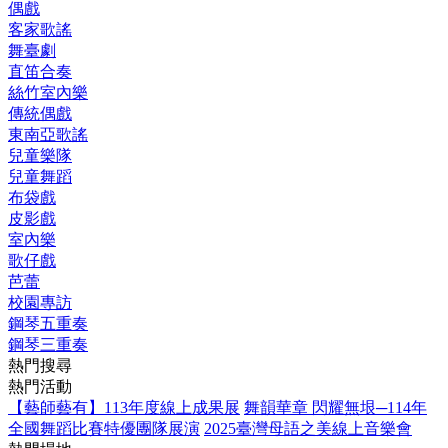
偶戲
客家歌謠
舞臺劇
直笛合奏
絲竹室內樂
傳統偶戲
東南亞歌謠
兒童樂隊
兒童舞蹈
布袋戲
皮影戲
室內樂
歌仔戲
芭蕾
校園專訪
鋼琴五重奏
鋼琴三重奏
熱門搜尋
熱門活動
【藝師藝有】113年度線上成果展
舞韻華章 閃耀無垠─114年
全國舞蹈比賽特優團隊展演
2025臺灣母語之美線上音樂會