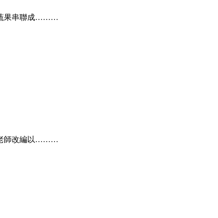
蔬果串聯成………
老師改編以………