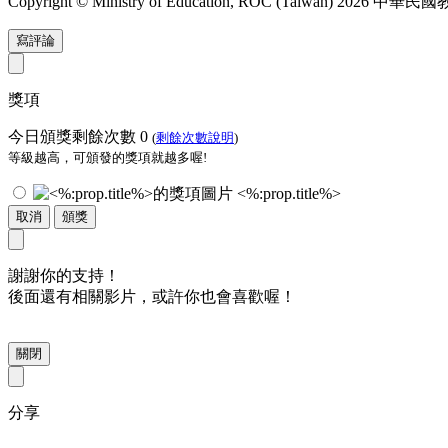
Copyright © Ministry of Education, ROC (Taiwan) 2026
寫評論
獎項
今日頒獎剩餘次數
0
(
剩餘次數說明
)
等級越高，可頒發的獎項就越多喔!
<%:prop.title%>
取消
頒獎
謝謝你的支持！
後面還有相關影片，或許你也會喜歡喔！
關閉
分享