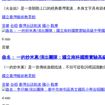
《火金姑》是一首朗朗上口的經典臺灣童謠，本身文字具有節
國立臺灣藝術教育館
音樂
合唱
臺灣台語歌謠
國小
觀摩
6 min
音樂
曲名： 一的炒米蔥/演出團隊：國立南科國際實驗高
《一的炒米蔥》是一首傳統遊戲唸謠，不但可從歌詞裡認識數
國立臺灣藝術教育館
音樂
合唱
臺灣台語歌謠
國小
觀摩
4 min