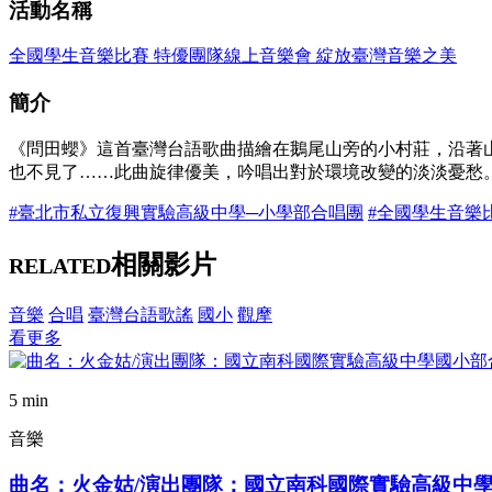
活動名稱
全國學生音樂比賽 特優團隊線上音樂會 綻放臺灣音樂之美
簡介
《問田蠳》這首臺灣台語歌曲描繪在鵝尾山旁的小村莊，沿著
也不見了……此曲旋律優美，吟唱出對於環境改變的淡淡憂愁
#臺北市私立復興實驗高級中學─小學部合唱團
#全國學生音樂
相關影片
RELATED
音樂
合唱
臺灣台語歌謠
國小
觀摩
看更多
5 min
音樂
曲名：火金姑/演出團隊：國立南科國際實驗高級中