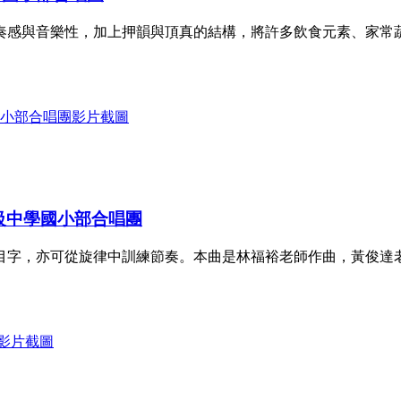
奏感與音樂性，加上押韻與頂真的結構，將許多飲食元素、家常
級中學國小部合唱團
目字，亦可從旋律中訓練節奏。本曲是林福裕老師作曲，黃俊達