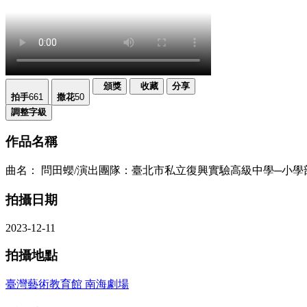
頒獎
收藏
分享
拍手
661
撒花
50
調整字級
作品名稱
曲名： 問田蠳/演出團隊：臺北市私立復興實驗高級中學─小學
拍攝日期
2023-12-11
拍攝地點
臺灣藝術教育館 南海劇場