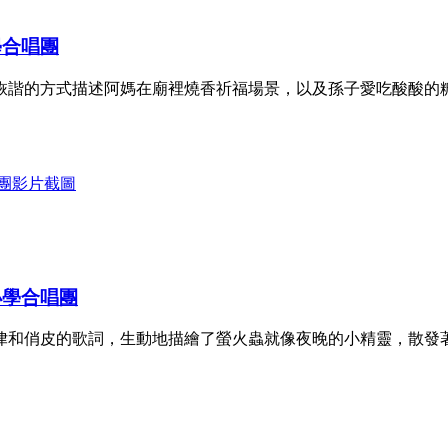
學合唱團
詼諧的方式描述阿媽在廟裡燒香祈福場景，以及孫子愛吃酸酸的
小學合唱團
律和俏皮的歌詞，生動地描繪了螢火蟲就像夜晚的小精靈，散發