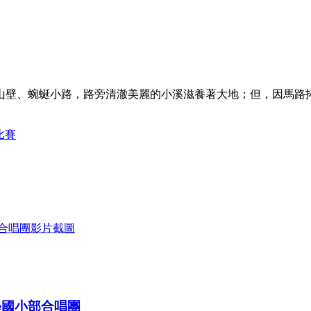
山壁、蜿蜒小路，路旁清澈美麗的小溪滋養著大地；但，因馬路
。
比賽
學國小部合唱團