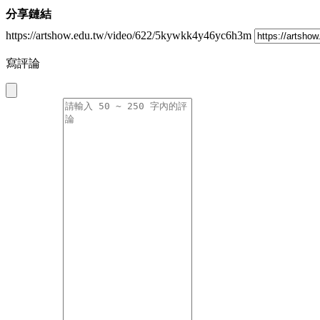
分享鏈結
https://artshow.edu.tw/video/622/5kywkk4y46yc6h3m
寫評論