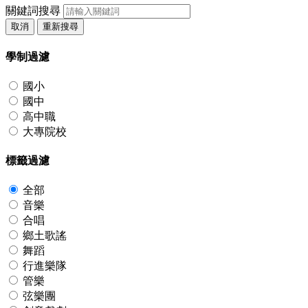
關鍵詞搜尋
取消
重新搜尋
學制過濾
國小
國中
高中職
大專院校
標籤過濾
全部
音樂
合唱
鄉土歌謠
舞蹈
行進樂隊
管樂
弦樂團