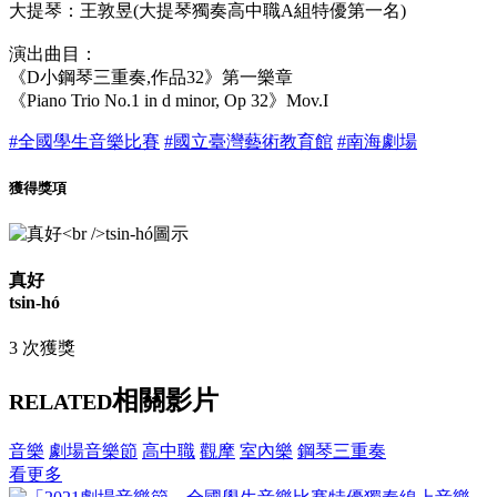
大提琴：王敦昱(大提琴獨奏高中職A組特優第一名)
演出曲目：
《D小鋼琴三重奏,作品32》第一樂章
《Piano Trio No.1 in d minor, Op 32》Mov.I
#全國學生音樂比賽
#國立臺灣藝術教育館
#南海劇場
獲得獎項
真好
tsin-hó
3 次獲獎
相關影片
RELATED
音樂
劇場音樂節
高中職
觀摩
室內樂
鋼琴三重奏
看更多