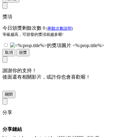
獎項
今日頒獎剩餘次數
0
(
剩餘次數說明
)
等級越高，可頒發的獎項就越多喔!
<%:prop.title%>
取消
頒獎
謝謝你的支持！
後面還有相關影片，或許你也會喜歡喔！
關閉
分享
分享鏈結