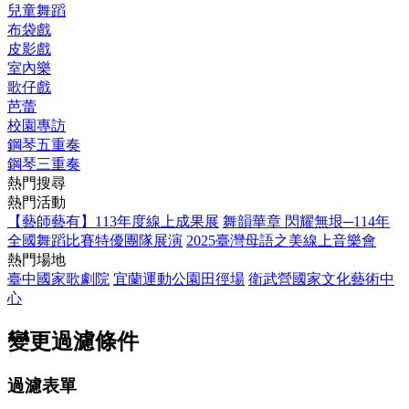
兒童舞蹈
布袋戲
皮影戲
室內樂
歌仔戲
芭蕾
校園專訪
鋼琴五重奏
鋼琴三重奏
熱門搜尋
熱門活動
【藝師藝有】113年度線上成果展
舞韻華章 閃耀無垠─114年
全國舞蹈比賽特優團隊展演
2025臺灣母語之美線上音樂會
熱門場地
臺中國家歌劇院
宜蘭運動公園田徑場
衛武營國家文化藝術中
心
變更過濾條件
過濾表單