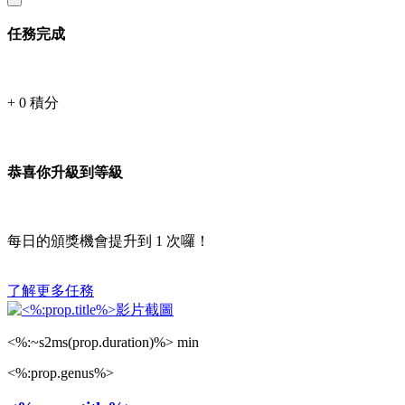
任務完成
+
0
積分
恭喜你升級到等級
每日的頒獎機會提升到
1
次囉！
了解更多任務
<%:~s2ms(prop.duration)%> min
<%:prop.genus%>