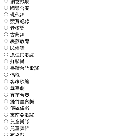
創意戲劇
國樂合奏
現代舞
競賽紀錄
管弦樂
古典舞
表藝教育
民俗舞
原住民歌謠
打擊樂
臺灣台語歌謠
偶戲
客家歌謠
舞臺劇
直笛合奏
絲竹室內樂
傳統偶戲
東南亞歌謠
兒童樂隊
兒童舞蹈
布袋戲