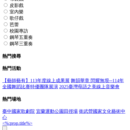
皮影戲
室內樂
歌仔戲
芭蕾
校園專訪
鋼琴五重奏
鋼琴三重奏
熱門搜尋
熱門活動
【藝師藝有】113年度線上成果展
舞韻華章 閃耀無垠─114年
全國舞蹈比賽特優團隊展演
2025臺灣母語之美線上音樂會
熱門場地
臺中國家歌劇院
宜蘭運動公園田徑場
衛武營國家文化藝術中
心
<%:prop.title%>