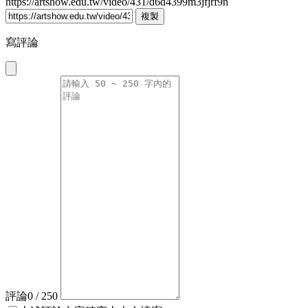
https://artshow.edu.tw/video/431/d6d4399m3jfjrf9n
複製
寫評論
評論
0
/ 250