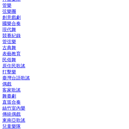
管樂
弦樂團
創意戲劇
國樂合奏
現代舞
競賽紀錄
管弦樂
古典舞
表藝教育
民俗舞
原住民歌謠
打擊樂
臺灣台語歌謠
偶戲
客家歌謠
舞臺劇
直笛合奏
絲竹室內樂
傳統偶戲
東南亞歌謠
兒童樂隊