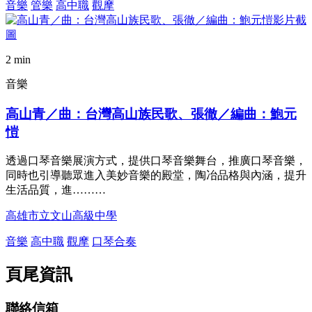
音樂
管樂
高中職
觀摩
2 min
音樂
高山青／曲：台灣高山族民歌、張徹／編曲：鮑元
愷
透過口琴音樂展演方式，提供口琴音樂舞台，推廣口琴音樂，
同時也引導聽眾進入美妙音樂的殿堂，陶冶品格與內涵，提升
生活品質，進………
高雄市立文山高級中學
音樂
高中職
觀摩
口琴合奏
頁尾資訊
聯絡信箱