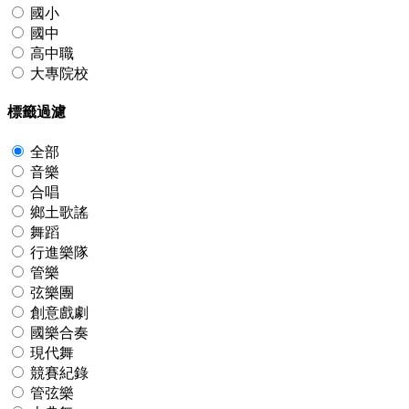
國小
國中
高中職
大專院校
標籤過濾
全部
音樂
合唱
鄉土歌謠
舞蹈
行進樂隊
管樂
弦樂團
創意戲劇
國樂合奏
現代舞
競賽紀錄
管弦樂