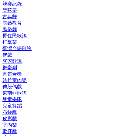
競賽紀錄
管弦樂
古典舞
表藝教育
民俗舞
原住民歌謠
打擊樂
臺灣台語歌謠
偶戲
客家歌謠
舞臺劇
直笛合奏
絲竹室內樂
傳統偶戲
東南亞歌謠
兒童樂隊
兒童舞蹈
布袋戲
皮影戲
室內樂
歌仔戲