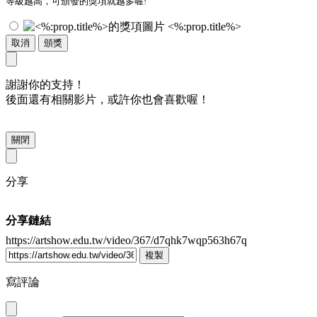
等級越高，可頒發的獎項就越多喔!
<%:prop.title%>
取消
頒獎
謝謝你的支持！
後面還有相關影片，或許你也會喜歡喔！
關閉
分享
分享鏈結
https://artshow.edu.tw/video/367/d7qhk7wqp563h67q
複製
寫評論