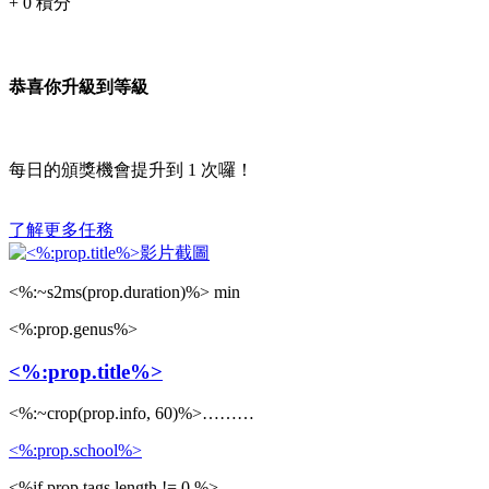
+
0
積分
恭喜你升級到等級
每日的頒獎機會提升到
1
次囉！
了解更多任務
<%:~s2ms(prop.duration)%> min
<%:prop.genus%>
<%:prop.title%>
<%:~crop(prop.info, 60)%>………
<%:prop.school%>
<%if prop.tags.length != 0 %>