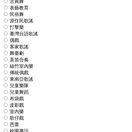
古典舞
表藝教育
民俗舞
原住民歌謠
打擊樂
臺灣台語歌謠
偶戲
客家歌謠
舞臺劇
直笛合奏
絲竹室內樂
傳統偶戲
東南亞歌謠
兒童樂隊
兒童舞蹈
布袋戲
皮影戲
室內樂
歌仔戲
芭蕾
校園專訪