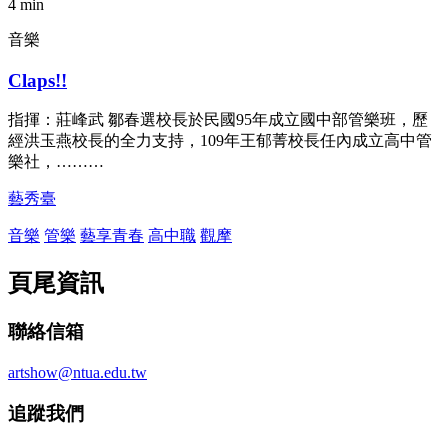
4 min
音樂
Claps!!
指揮：莊峰武 鄒春選校長於民國95年成立國中部管樂班，歷
經洪玉燕校長的全力支持，109年王郁菁校長任內成立高中管
樂社，………
藝秀臺
音樂
管樂
藝享青春
高中職
觀摩
頁尾資訊
聯絡信箱
artshow@ntua.edu.tw
追蹤我們