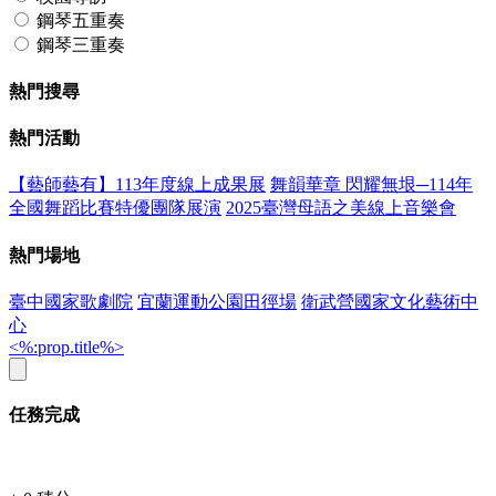
鋼琴五重奏
鋼琴三重奏
熱門搜尋
熱門活動
【藝師藝有】113年度線上成果展
舞韻華章 閃耀無垠─114年
全國舞蹈比賽特優團隊展演
2025臺灣母語之美線上音樂會
熱門場地
臺中國家歌劇院
宜蘭運動公園田徑場
衛武營國家文化藝術中
心
<%:prop.title%>
任務完成