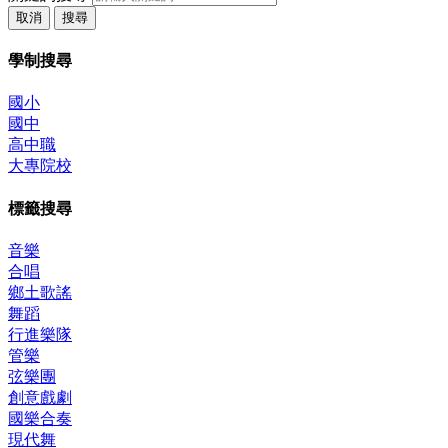
取消
搜尋
學制搜尋
國小
國中
高中職
大專院校
標籤搜尋
音樂
合唱
鄉土歌謠
舞蹈
行進樂隊
管樂
弦樂團
創意戲劇
國樂合奏
現代舞