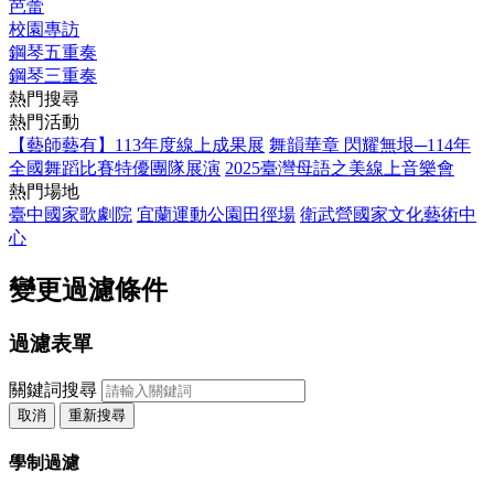
芭蕾
校園專訪
鋼琴五重奏
鋼琴三重奏
熱門搜尋
熱門活動
【藝師藝有】113年度線上成果展
舞韻華章 閃耀無垠─114年
全國舞蹈比賽特優團隊展演
2025臺灣母語之美線上音樂會
熱門場地
臺中國家歌劇院
宜蘭運動公園田徑場
衛武營國家文化藝術中
心
變更過濾條件
過濾表單
關鍵詞搜尋
取消
重新搜尋
學制過濾