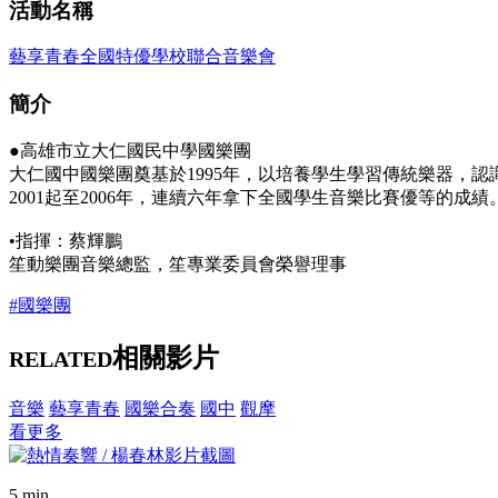
活動名稱
藝享青春全國特優學校聯合音樂會
簡介
●高雄市立大仁國民中學國樂團
大仁國中國樂團奠基於1995年，以培養學生學習傳統樂器，
2001起至2006年，連續六年拿下全國學生音樂比賽優等的成績
•指揮：蔡輝鵬
笙動樂團音樂總監，笙專業委員會榮譽理事
#國樂團
相關影片
RELATED
音樂
藝享青春
國樂合奏
國中
觀摩
看更多
5 min