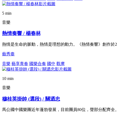
5 min
音樂
熱情奏響 / 楊春林
熱情是生命的脈動，熱情是理想的動力。《熱情奏響》創作於2
藝秀臺
音樂
藝享青春
國樂合奏
國中
觀摩
10 min
音樂
穆桂英掛帥 (選段) / 關迺忠
馬公國中國樂團近年蓬勃發展，目前團員80位，聲部分配齊