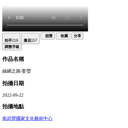
頒獎
收藏
分享
拍手
219
撒花
157
調整字級
作品名稱
絲綢之路/姜瑩
拍攝日期
2022-09-22
拍攝地點
衛武營國家文化藝術中心