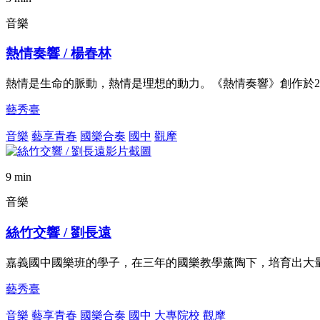
音樂
熱情奏響 / 楊春林
熱情是生命的脈動，熱情是理想的動力。《熱情奏響》創作於2
藝秀臺
音樂
藝享青春
國樂合奏
國中
觀摩
9 min
音樂
絲竹交響 / 劉長遠
嘉義國中國樂班的學子，在三年的國樂教學薰陶下，培育出大
藝秀臺
音樂
藝享青春
國樂合奏
國中
大專院校
觀摩