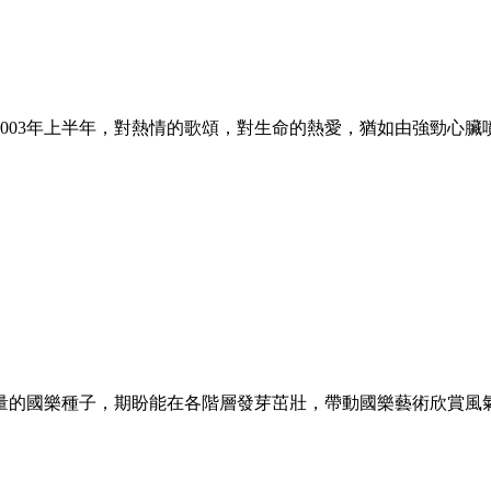
003年上半年，對熱情的歌頌，對生命的熱愛，猶如由強勁心臟
量的國樂種子，期盼能在各階層發芽茁壯，帶動國樂藝術欣賞風