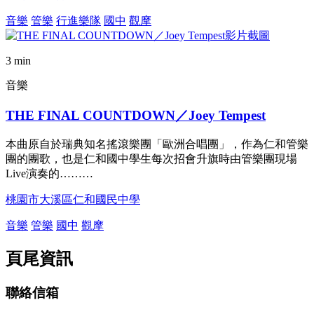
音樂
管樂
行進樂隊
國中
觀摩
3 min
音樂
THE FINAL COUNTDOWN／Joey Tempest
本曲原自於瑞典知名搖滾樂團「歐洲合唱團」，作為仁和管樂
團的團歌，也是仁和國中學生每次招會升旗時由管樂團現場
Live演奏的………
桃園市大溪區仁和國民中學
音樂
管樂
國中
觀摩
頁尾資訊
聯絡信箱