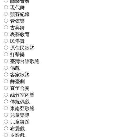
國樂合奏
現代舞
競賽紀錄
管弦樂
古典舞
表藝教育
民俗舞
原住民歌謠
打擊樂
臺灣台語歌謠
偶戲
客家歌謠
舞臺劇
直笛合奏
絲竹室內樂
傳統偶戲
東南亞歌謠
兒童樂隊
兒童舞蹈
布袋戲
皮影戲