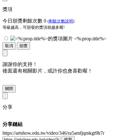
獎項
今日頒獎剩餘次數
0
(
剩餘次數說明
)
等級越高，可頒發的獎項就越多喔!
<%:prop.title%>
取消
頒獎
謝謝你的支持！
後面還有相關影片，或許你也會喜歡喔！
關閉
分享
分享鏈結
https://artshow.edu.tw/video/346/ra5amfjqmkgt9h7r
複製