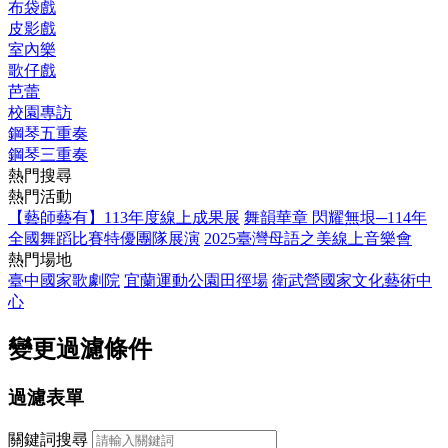
布袋戲
皮影戲
室內樂
歌仔戲
芭蕾
校園專訪
鋼琴五重奏
鋼琴三重奏
熱門搜尋
熱門活動
【藝師藝有】113年度線上成果展
舞韻華章 閃耀無垠─114年
全國舞蹈比賽特優團隊展演
2025臺灣母語之美線上音樂會
熱門場地
臺中國家歌劇院
宜蘭運動公園田徑場
衛武營國家文化藝術中
心
變更過濾條件
過濾表單
關鍵詞搜尋