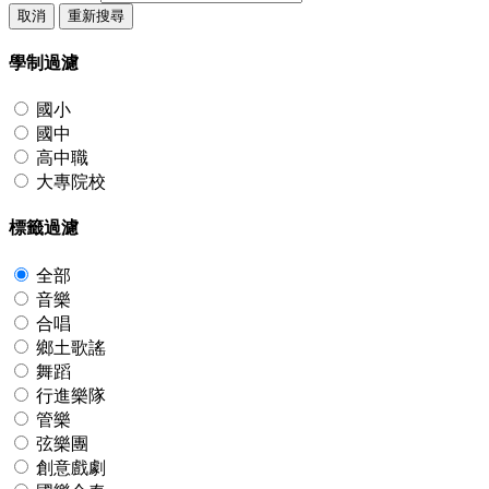
取消
重新搜尋
學制過濾
國小
國中
高中職
大專院校
標籤過濾
全部
音樂
合唱
鄉土歌謠
舞蹈
行進樂隊
管樂
弦樂團
創意戲劇