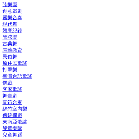
弦樂團
創意戲劇
國樂合奏
現代舞
競賽紀錄
管弦樂
古典舞
表藝教育
民俗舞
原住民歌謠
打擊樂
臺灣台語歌謠
偶戲
客家歌謠
舞臺劇
直笛合奏
絲竹室內樂
傳統偶戲
東南亞歌謠
兒童樂隊
兒童舞蹈