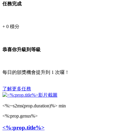
任務完成
+
0
積分
恭喜你升級到等級
每日的頒獎機會提升到
1
次囉！
了解更多任務
<%:~s2ms(prop.duration)%> min
<%:prop.genus%>
<%:prop.title%>