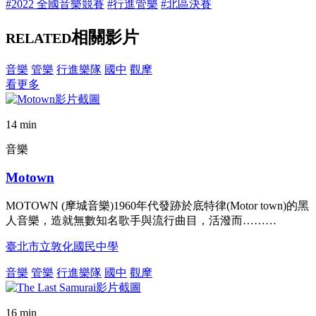
#2022 全國音樂競賽
#行進管樂
#北區決賽
相關影片
RELATED
音樂
管樂
行進樂隊
國中
觀摩
看更多
14 min
音樂
Motown
MOTOWN (摩城音樂)1960年代發跡於底特律(Motor town)的黑
人音樂，造就無數知名歌手與流行曲目，活潑而………
臺北市立敦化國民中學
音樂
管樂
行進樂隊
國中
觀摩
16 min