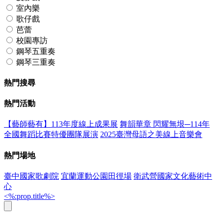
室內樂
歌仔戲
芭蕾
校園專訪
鋼琴五重奏
鋼琴三重奏
熱門搜尋
熱門活動
【藝師藝有】113年度線上成果展
舞韻華章 閃耀無垠─114年
全國舞蹈比賽特優團隊展演
2025臺灣母語之美線上音樂會
熱門場地
臺中國家歌劇院
宜蘭運動公園田徑場
衛武營國家文化藝術中
心
<%:prop.title%>