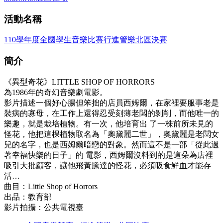
活動名稱
110學年度全國學生音樂比賽行進管樂北區決賽
簡介
《異型奇花》LITTLE SHOP OF HORRORS
為1986年的奇幻音樂劇電影。
影片描述一個好心腸但笨拙的店員西姆爾，在家裡要服事老是
裝病的寡母，在工作上還得忍受刻薄老闆的剝削，而他唯一的
樂趣，就是栽培植物。有一次，他培育出 了一株前所未見的
怪花，他把這棵植物取名為「奧黛麗二世」，奧黛麗是老闆女
兒的名字，也是西姆爾暗戀的對象。然而這不是一部「從此過
著幸福快樂的日子」的 電影，西姆爾沒料到的是這朵為店裡
吸引大批顧客，讓他飛黃騰達的怪花，必須吸食鮮血才能存
活…
曲目：Little Shop of Horrors
出品：教育部
影片拍攝：公共電視臺