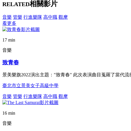
相關影片
RELATED
音樂
管樂
行進樂隊
高中職
觀摩
看更多
17 min
音樂
致青春
景美樂旗2022演出主題："致青春" 此次表演曲目蒐羅了當代
臺北市立景美女子高級中學
音樂
管樂
行進樂隊
高中職
觀摩
16 min
音樂