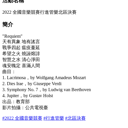
活動名稱
2022 全國音樂競賽行進管樂北區決賽
簡介
"Requiem"
天有異象 地有謠言
戰爭四起 瘟疫蔓延
希望之火 燒誣熔誹
智慧之水 清心淨田
魂安魄定 喜滿人間
曲目：
1. Lacrimosa，by Wolfgang Amadeus Mozart
2. Dies Irae，by Giuseppe Verdi
3. Symphony No. 7，by Ludwig van Beethoven
4. Jupiter，by Gustav Holst
出品：教育部
影片拍攝：公共電視臺
#2022 全國音樂競賽
#行進管樂
#北區決賽