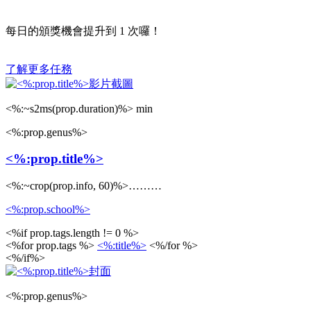
每日的頒獎機會提升到
1
次囉！
了解更多任務
<%:~s2ms(prop.duration)%> min
<%:prop.genus%>
<%:prop.title%>
<%:~crop(prop.info, 60)%>………
<%:prop.school%>
<%if prop.tags.length != 0 %>
<%for prop.tags %>
<%:title%>
<%/for %>
<%/if%>
<%:prop.genus%>