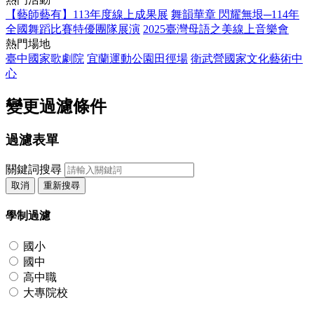
【藝師藝有】113年度線上成果展
舞韻華章 閃耀無垠─114年
全國舞蹈比賽特優團隊展演
2025臺灣母語之美線上音樂會
熱門場地
臺中國家歌劇院
宜蘭運動公園田徑場
衛武營國家文化藝術中
心
變更過濾條件
過濾表單
關鍵詞搜尋
取消
重新搜尋
學制過濾
國小
國中
高中職
大專院校