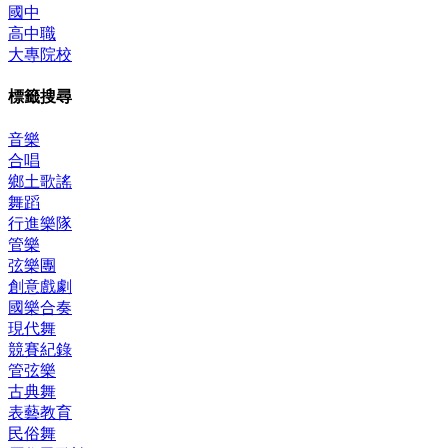
國中
高中職
大專院校
標籤搜尋
音樂
合唱
鄉土歌謠
舞蹈
行進樂隊
管樂
弦樂團
創意戲劇
國樂合奏
現代舞
競賽紀錄
管弦樂
古典舞
表藝教育
民俗舞