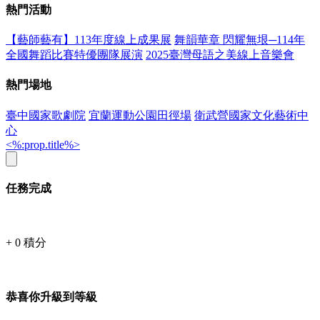
熱門活動
【藝師藝有】113年度線上成果展
舞韻華章 閃耀無垠─114年
全國舞蹈比賽特優團隊展演
2025臺灣母語之美線上音樂會
熱門場地
臺中國家歌劇院
宜蘭運動公園田徑場
衛武營國家文化藝術中
心
<%:prop.title%>
任務完成
+
0
積分
恭喜你升級到等級