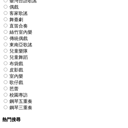
臺灣台語歌謠
偶戲
客家歌謠
舞臺劇
直笛合奏
絲竹室內樂
傳統偶戲
東南亞歌謠
兒童樂隊
兒童舞蹈
布袋戲
皮影戲
室內樂
歌仔戲
芭蕾
校園專訪
鋼琴五重奏
鋼琴三重奏
熱門搜尋