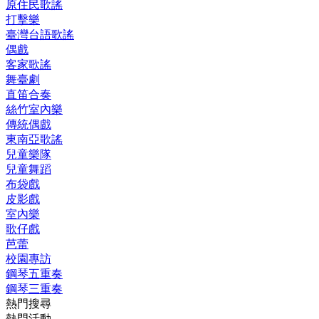
原住民歌謠
打擊樂
臺灣台語歌謠
偶戲
客家歌謠
舞臺劇
直笛合奏
絲竹室內樂
傳統偶戲
東南亞歌謠
兒童樂隊
兒童舞蹈
布袋戲
皮影戲
室內樂
歌仔戲
芭蕾
校園專訪
鋼琴五重奏
鋼琴三重奏
熱門搜尋
熱門活動