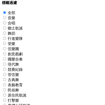
標籤過濾
全部
音樂
合唱
鄉土歌謠
舞蹈
行進樂隊
管樂
弦樂團
創意戲劇
國樂合奏
現代舞
競賽紀錄
管弦樂
古典舞
表藝教育
民俗舞
原住民歌謠
打擊樂