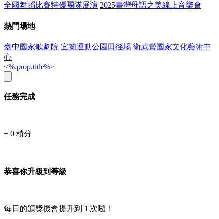
全國舞蹈比賽特優團隊展演
2025臺灣母語之美線上音樂會
熱門場地
臺中國家歌劇院
宜蘭運動公園田徑場
衛武營國家文化藝術中
心
<%:prop.title%>
任務完成
+
0
積分
恭喜你升級到等級
每日的頒獎機會提升到
1
次囉！