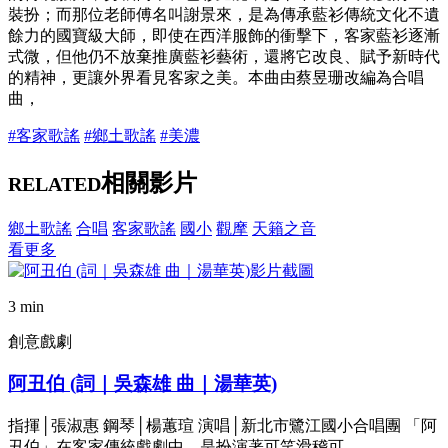
裝扮；而那位老師傅名叫謝景來，是為傳承藍衫傳統文化不遺
餘力的國寶級大師，即使在西洋服飾的衝擊下，客家藍衫逐漸
式微，但他仍不放棄推廣藍衫藝術，還將它改良、賦予新時代
的精神，更讓外界看見客家之美。本曲由蔡昱珊改編為合唱
曲，
#客家歌謠
#鄉土歌謠
#美濃
相關影片
RELATED
鄉土歌謠
合唱
客家歌謠
國小
觀摩
天籟之音
看更多
3 min
創意戲劇
阿丑伯 (詞｜吳森雄 曲｜湯華英)
指揮│張淑惠 鋼琴│楊蕙瑄 演唱│新北市鷺江國小合唱團 「阿
丑伯」在客家傳統戲劇中，是扮演著可笑滑稽可………