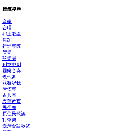
標籤搜尋
音樂
合唱
鄉土歌謠
舞蹈
行進樂隊
管樂
弦樂團
創意戲劇
國樂合奏
現代舞
競賽紀錄
管弦樂
古典舞
表藝教育
民俗舞
原住民歌謠
打擊樂
臺灣台語歌謠