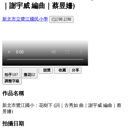
｜謝宇威 編曲｜蔡昱姍)
新北市立鷺江國民小學
已訂閱
訂閱
頒獎
收藏
分享
拍手
197
撒花
62
調整字級
作品名稱
新北市鷺江國小：花樹下 (詞｜古秀如 曲｜謝宇威 編曲｜蔡
昱姍)
拍攝日期