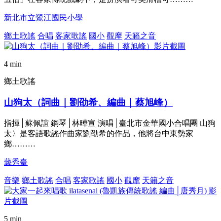
新北市立鷺江國民小學
鄉土歌謠
合唱
客家歌謠
國小
觀摩
天籟之音
4 min
鄉土歌謠
山狗太（詞曲｜劉劭希、編曲｜蔡旭峰）
指揮│蘇佩誼 鋼琴│林曄宣 演唱│臺北市金華國小合唱團 山狗
太〉是客語歌謠作曲家劉劭希的作品，他將台中東勢家
鄉………
藝秀臺
音樂
鄉土歌謠
合唱
客家歌謠
國小
觀摩
天籟之音
5 min