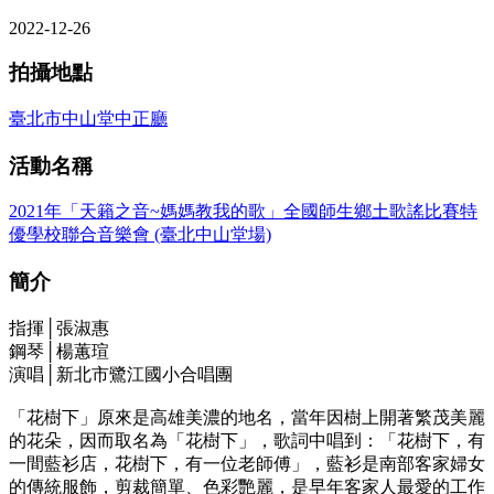
2022-12-26
拍攝地點
臺北市中山堂中正廳
活動名稱
2021年「天籟之音~媽媽教我的歌」全國師生鄉土歌謠比賽特
優學校聯合音樂會 (臺北中山堂場)
簡介
指揮│張淑惠
鋼琴│楊蕙瑄
演唱│新北市鷺江國小合唱團
「花樹下」原來是高雄美濃的地名，當年因樹上開著繁茂美麗
的花朵，因而取名為「花樹下」，歌詞中唱到：「花樹下，有
一間藍衫店，花樹下，有一位老師傅」，藍衫是南部客家婦女
的傳統服飾，剪裁簡單、色彩艷麗，是早年客家人最愛的工作