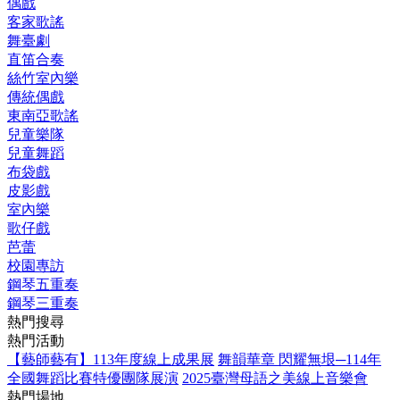
偶戲
客家歌謠
舞臺劇
直笛合奏
絲竹室內樂
傳統偶戲
東南亞歌謠
兒童樂隊
兒童舞蹈
布袋戲
皮影戲
室內樂
歌仔戲
芭蕾
校園專訪
鋼琴五重奏
鋼琴三重奏
熱門搜尋
熱門活動
【藝師藝有】113年度線上成果展
舞韻華章 閃耀無垠─114年
全國舞蹈比賽特優團隊展演
2025臺灣母語之美線上音樂會
熱門場地