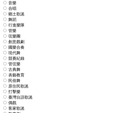
音樂
合唱
鄉土歌謠
舞蹈
行進樂隊
管樂
弦樂團
創意戲劇
國樂合奏
現代舞
競賽紀錄
管弦樂
古典舞
表藝教育
民俗舞
原住民歌謠
打擊樂
臺灣台語歌謠
偶戲
客家歌謠