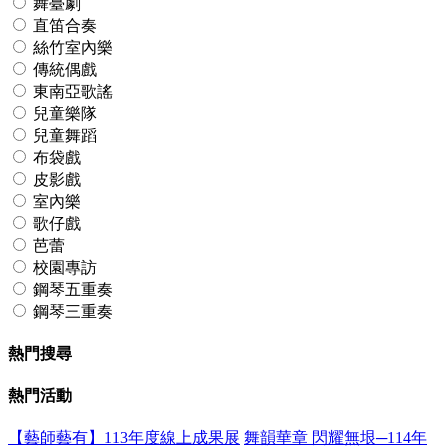
舞臺劇
直笛合奏
絲竹室內樂
傳統偶戲
東南亞歌謠
兒童樂隊
兒童舞蹈
布袋戲
皮影戲
室內樂
歌仔戲
芭蕾
校園專訪
鋼琴五重奏
鋼琴三重奏
熱門搜尋
熱門活動
【藝師藝有】113年度線上成果展
舞韻華章 閃耀無垠─114年