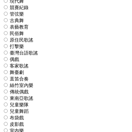
現代舞
競賽紀錄
管弦樂
古典舞
表藝教育
民俗舞
原住民歌謠
打擊樂
臺灣台語歌謠
偶戲
客家歌謠
舞臺劇
直笛合奏
絲竹室內樂
傳統偶戲
東南亞歌謠
兒童樂隊
兒童舞蹈
布袋戲
皮影戲
室內樂