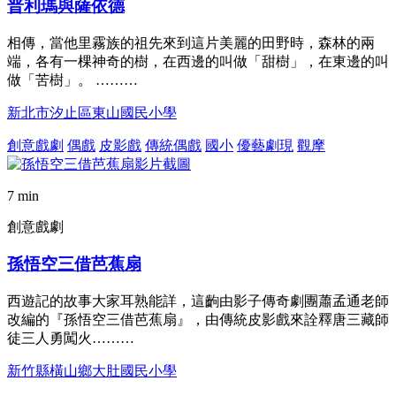
普利瑪與薩依德
相傳，當他里霧族的祖先來到這片美麗的田野時，森林的兩
端，各有一棵神奇的樹，在西邊的叫做「甜樹」，在東邊的叫
做「苦樹」。 ………
新北市汐止區東山國民小學
創意戲劇
偶戲
皮影戲
傳統偶戲
國小
優藝劇現
觀摩
7 min
創意戲劇
孫悟空三借芭蕉扇
西遊記的故事大家耳熟能詳，這齣由影子傳奇劇團蕭孟通老師
改編的『孫悟空三借芭蕉扇』，由傳統皮影戲來詮釋唐三藏師
徒三人勇闖火………
新竹縣橫山鄉大肚國民小學