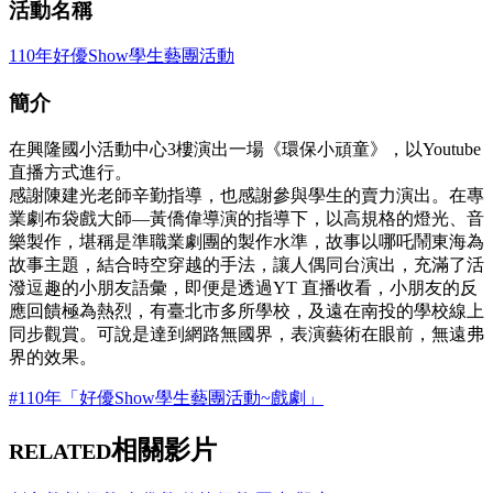
活動名稱
110年好優Show學生藝團活動
簡介
在興隆國小活動中心3樓演出一場《環保小頑童》，以Youtube
直播方式進行。
感謝陳建光老師辛勤指導，也感謝參與學生的賣力演出。在專
業劇布袋戲大師—黃僑偉導演的指導下，以高規格的燈光、音
樂製作，堪稱是準職業劇團的製作水準，故事以哪吒鬧東海為
故事主題，結合時空穿越的手法，讓人偶同台演出，充滿了活
潑逗趣的小朋友語彙，即便是透過YT 直播收看，小朋友的反
應回饋極為熱烈，有臺北市多所學校，及遠在南投的學校線上
同步觀賞。可說是達到網路無國界，表演藝術在眼前，無遠弗
界的效果。
#110年「好優Show學生藝團活動~戲劇」
相關影片
RELATED