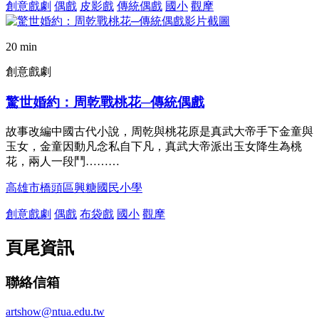
創意戲劇
偶戲
皮影戲
傳統偶戲
國小
觀摩
20 min
創意戲劇
驚世婚約：周乾戰桃花─傳統偶戲
故事改編中國古代小說，周乾與桃花原是真武大帝手下金童與
玉女，金童因動凡念私自下凡，真武大帝派出玉女降生為桃
花，兩人一段鬥………
高雄市橋頭區興糖國民小學
創意戲劇
偶戲
布袋戲
國小
觀摩
頁尾資訊
聯絡信箱
artshow@ntua.edu.tw