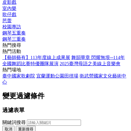
皮影戲
室內樂
歌仔戲
芭蕾
校園專訪
鋼琴五重奏
鋼琴三重奏
熱門搜尋
熱門活動
【藝師藝有】113年度線上成果展
舞韻華章 閃耀無垠─114年
全國舞蹈比賽特優團隊展演
2025臺灣母語之美線上音樂會
熱門場地
臺中國家歌劇院
宜蘭運動公園田徑場
衛武營國家文化藝術中
心
變更過濾條件
過濾表單
關鍵詞搜尋
取消
重新搜尋