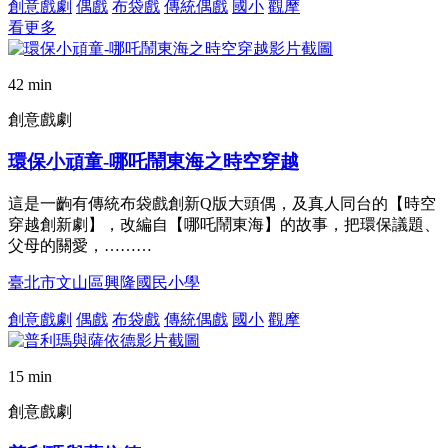
創意戲劇
偶戲
布袋戲
傳統偶戲
國小
觀摩
看更多
42 min
創意戲劇
環保小頑童-哪吒鬧東海之時空穿越
這是一齣有傳統布袋戲創新Q版大頭偶，及真人同台的【時空
穿越創新劇】，改編自【哪吒鬧東海】的故事，把環保議題、
父母的關愛，………
臺北市文山區興隆國民小學
創意戲劇
偶戲
布袋戲
傳統偶戲
國小
觀摩
15 min
創意戲劇