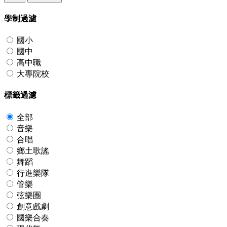
學制過濾
國小
國中
高中職
大專院校
標籤過濾
全部
音樂
合唱
鄉土歌謠
舞蹈
行進樂隊
管樂
弦樂團
創意戲劇
國樂合奏