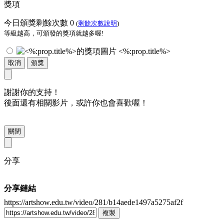
獎項
今日頒獎剩餘次數
0
(
剩餘次數說明
)
等級越高，可頒發的獎項就越多喔!
<%:prop.title%>
取消
頒獎
謝謝你的支持！
後面還有相關影片，或許你也會喜歡喔！
關閉
分享
分享鏈結
https://artshow.edu.tw/video/281/b14aede1497a5275af2f
複製