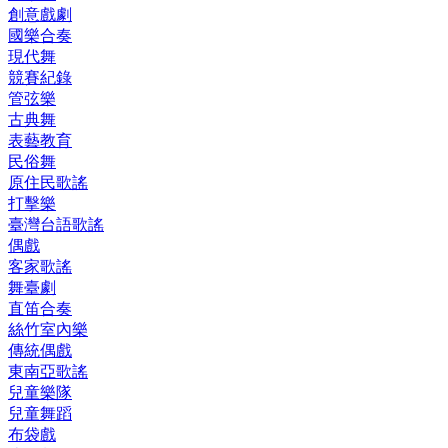
創意戲劇
國樂合奏
現代舞
競賽紀錄
管弦樂
古典舞
表藝教育
民俗舞
原住民歌謠
打擊樂
臺灣台語歌謠
偶戲
客家歌謠
舞臺劇
直笛合奏
絲竹室內樂
傳統偶戲
東南亞歌謠
兒童樂隊
兒童舞蹈
布袋戲