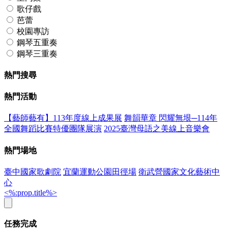
歌仔戲
芭蕾
校園專訪
鋼琴五重奏
鋼琴三重奏
熱門搜尋
熱門活動
【藝師藝有】113年度線上成果展
舞韻華章 閃耀無垠─114年
全國舞蹈比賽特優團隊展演
2025臺灣母語之美線上音樂會
熱門場地
臺中國家歌劇院
宜蘭運動公園田徑場
衛武營國家文化藝術中
心
<%:prop.title%>
任務完成