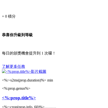
+
0
積分
恭喜你升級到等級
每日的頒獎機會提升到
1
次囉！
了解更多任務
<%:~s2ms(prop.duration)%> min
<%:prop.genus%>
<%:prop.title%>
<%:~crop(prop.info, 60)%>………