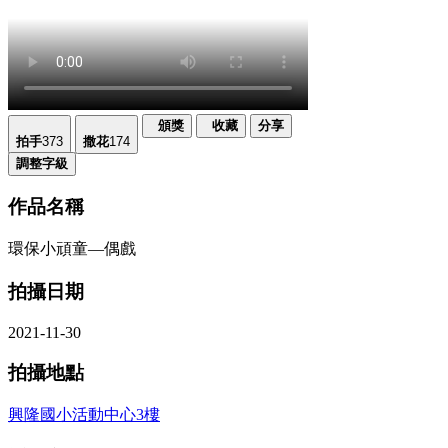
頒獎
收藏
分享
拍手
373
撒花
174
調整字級
作品名稱
環保小頑童—偶戲
拍攝日期
2021-11-30
拍攝地點
興隆國小活動中心3樓