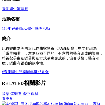
陽明國中演藝廳
活動名稱
110年好優Show學生藝團活動
簡介
此首樂曲為美國近代作曲家勒萊·安德森所寫，中文翻譯為
「噼里啪啦」，意為各種不同的、有意思的聲音組成的樂曲，
整首都是由弦樂器撥弦方式演奏完成的，節奏明快，聲音清
脆，樂曲有很強的故事性。
#陽明國中弦樂團年度成果會
相關影片
RELATED
音樂
弦樂團
國中
觀摩
看更多