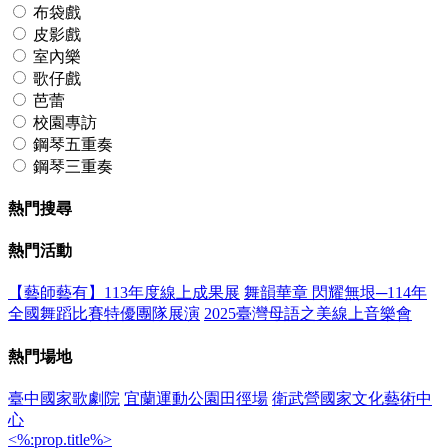
布袋戲
皮影戲
室內樂
歌仔戲
芭蕾
校園專訪
鋼琴五重奏
鋼琴三重奏
熱門搜尋
熱門活動
【藝師藝有】113年度線上成果展
舞韻華章 閃耀無垠─114年
全國舞蹈比賽特優團隊展演
2025臺灣母語之美線上音樂會
熱門場地
臺中國家歌劇院
宜蘭運動公園田徑場
衛武營國家文化藝術中
心
<%:prop.title%>