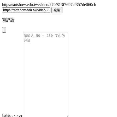
https://artshow.edu.tw/video/279/813f7697cf357de060cb
複製
寫評論
評論
0
/ 250