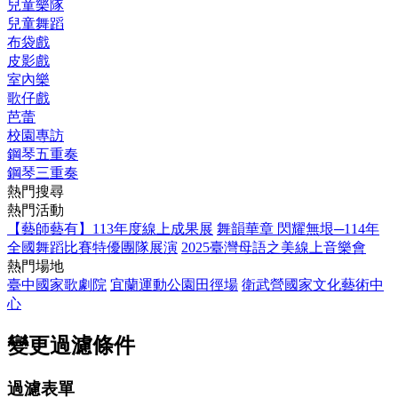
兒童樂隊
兒童舞蹈
布袋戲
皮影戲
室內樂
歌仔戲
芭蕾
校園專訪
鋼琴五重奏
鋼琴三重奏
熱門搜尋
熱門活動
【藝師藝有】113年度線上成果展
舞韻華章 閃耀無垠─114年
全國舞蹈比賽特優團隊展演
2025臺灣母語之美線上音樂會
熱門場地
臺中國家歌劇院
宜蘭運動公園田徑場
衛武營國家文化藝術中
心
變更過濾條件
過濾表單