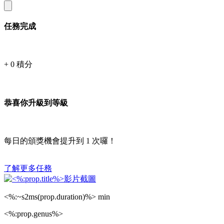
任務完成
+
0
積分
恭喜你升級到等級
每日的頒獎機會提升到
1
次囉！
了解更多任務
<%:~s2ms(prop.duration)%> min
<%:prop.genus%>