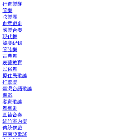
行進樂隊
管樂
弦樂團
創意戲劇
國樂合奏
現代舞
競賽紀錄
管弦樂
古典舞
表藝教育
民俗舞
原住民歌謠
打擊樂
臺灣台語歌謠
偶戲
客家歌謠
舞臺劇
直笛合奏
絲竹室內樂
傳統偶戲
東南亞歌謠