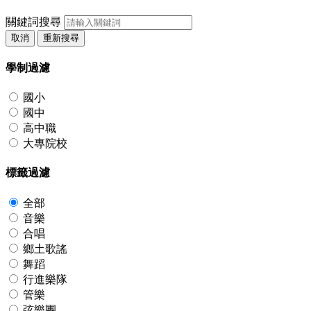
關鍵詞搜尋
取消
重新搜尋
學制過濾
國小
國中
高中職
大專院校
標籤過濾
全部
音樂
合唱
鄉土歌謠
舞蹈
行進樂隊
管樂
弦樂團