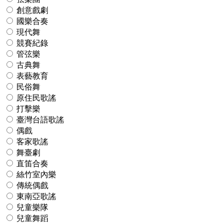
創意戲劇
國樂合奏
現代舞
競賽紀錄
管弦樂
古典舞
表藝教育
民俗舞
原住民歌謠
打擊樂
臺灣台語歌謠
偶戲
客家歌謠
舞臺劇
直笛合奏
絲竹室內樂
傳統偶戲
東南亞歌謠
兒童樂隊
兒童舞蹈