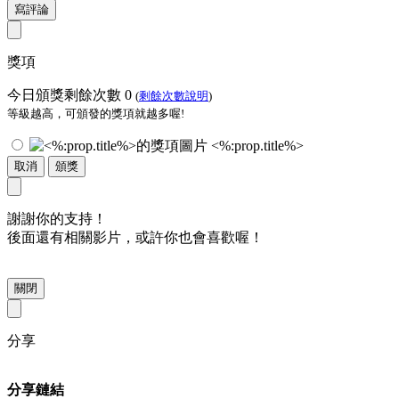
寫評論
獎項
今日頒獎剩餘次數
0
(
剩餘次數說明
)
等級越高，可頒發的獎項就越多喔!
<%:prop.title%>
取消
頒獎
謝謝你的支持！
後面還有相關影片，或許你也會喜歡喔！
關閉
分享
分享鏈結