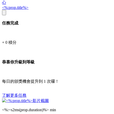
心
<%:prop.title%>
任務完成
+
0
積分
恭喜你升級到等級
每日的頒獎機會提升到
1
次囉！
了解更多任務
<%:~s2ms(prop.duration)%> min