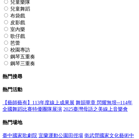
兒童樂隊
兒童舞蹈
布袋戲
皮影戲
室內樂
歌仔戲
芭蕾
校園專訪
鋼琴五重奏
鋼琴三重奏
熱門搜尋
熱門活動
【藝師藝有】113年度線上成果展
舞韻華章 閃耀無垠─114年
全國舞蹈比賽特優團隊展演
2025臺灣母語之美線上音樂會
熱門場地
臺中國家歌劇院
宜蘭運動公園田徑場
衛武營國家文化藝術中