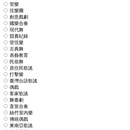
管樂
弦樂團
創意戲劇
國樂合奏
現代舞
競賽紀錄
管弦樂
古典舞
表藝教育
民俗舞
原住民歌謠
打擊樂
臺灣台語歌謠
偶戲
客家歌謠
舞臺劇
直笛合奏
絲竹室內樂
傳統偶戲
東南亞歌謠