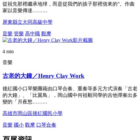
從祖先那裡繼承地球，而是從我們的孩子那裡借來的”。作曲
家以音樂傳達………
屏東縣立大同高級中學
音樂
管樂
高中職
觀摩
4 min
音樂
古老的大鐘／Henry Clay Work
後紅國小口琴樂團藉由口琴合奏、重奏等多元方式演奏「古老
的大鐘」、「比翼鳥」，岡山國中何祖毅同學的吉他彈奏出多
變的「月夜愁………
高雄市岡山區後紅國民小學
音樂
國小
觀摩
口琴合奏
頁尾資訊