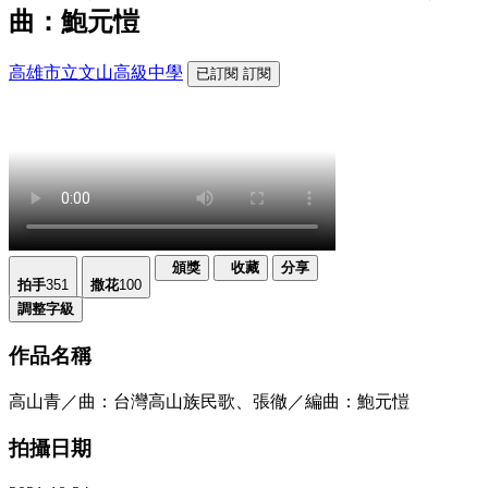
曲：鮑元愷
高雄市立文山高級中學
已訂閱
訂閱
頒獎
收藏
分享
拍手
351
撒花
100
調整字級
作品名稱
高山青／曲：台灣高山族民歌、張徹／編曲：鮑元愷
拍攝日期