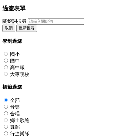
過濾表單
關鍵詞搜尋
取消
重新搜尋
學制過濾
國小
國中
高中職
大專院校
標籤過濾
全部
音樂
合唱
鄉土歌謠
舞蹈
行進樂隊