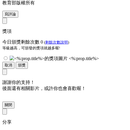
教育部版權所有
寫評論
獎項
今日頒獎剩餘次數
0
(
剩餘次數說明
)
等級越高，可頒發的獎項就越多喔!
<%:prop.title%>
取消
頒獎
謝謝你的支持！
後面還有相關影片，或許你也會喜歡喔！
關閉
分享