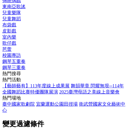
傳統偶戲
東南亞歌謠
兒童樂隊
兒童舞蹈
布袋戲
皮影戲
室內樂
歌仔戲
芭蕾
校園專訪
鋼琴五重奏
鋼琴三重奏
熱門搜尋
熱門活動
【藝師藝有】113年度線上成果展
舞韻華章 閃耀無垠─114年
全國舞蹈比賽特優團隊展演
2025臺灣母語之美線上音樂會
熱門場地
臺中國家歌劇院
宜蘭運動公園田徑場
衛武營國家文化藝術中
心
變更過濾條件