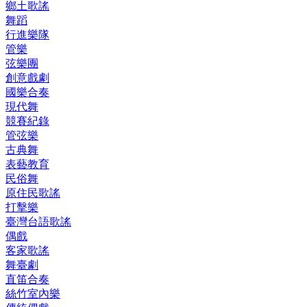
鄉土歌謠
舞蹈
行進樂隊
管樂
弦樂團
創意戲劇
國樂合奏
現代舞
競賽紀錄
管弦樂
古典舞
表藝教育
民俗舞
原住民歌謠
打擊樂
臺灣台語歌謠
偶戲
客家歌謠
舞臺劇
直笛合奏
絲竹室內樂