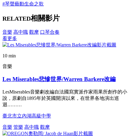
#琴聲藝動生命之歌
相關影片
RELATED
音樂
高中職
觀摩
口琴合奏
看更多
10 min
音樂
Les Miserables悲慘世界/Warren Barkere改編
LesMiserables音樂劇改編自法國寫實派作家雨果所創作的小
說，原劇自1895年於英國開演以來，在世界各地演出巡
迴………
臺北市立內湖高級中學
音樂
管樂
高中職
觀摩