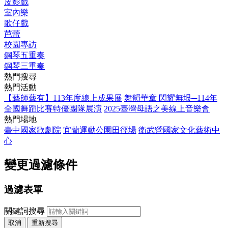
皮影戲
室內樂
歌仔戲
芭蕾
校園專訪
鋼琴五重奏
鋼琴三重奏
熱門搜尋
熱門活動
【藝師藝有】113年度線上成果展
舞韻華章 閃耀無垠─114年
全國舞蹈比賽特優團隊展演
2025臺灣母語之美線上音樂會
熱門場地
臺中國家歌劇院
宜蘭運動公園田徑場
衛武營國家文化藝術中
心
變更過濾條件
過濾表單
關鍵詞搜尋
取消
重新搜尋