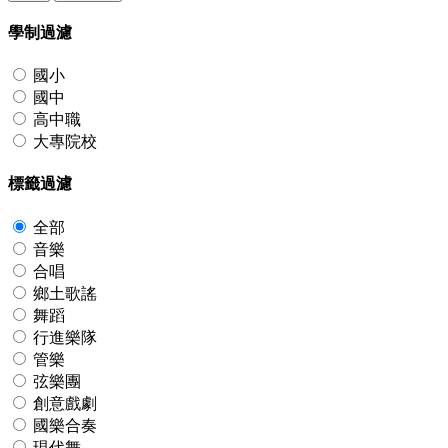
學制過濾
國小
國中
高中職
大專院校
標籤過濾
全部
音樂
合唱
鄉土歌謠
舞蹈
行進樂隊
管樂
弦樂團
創意戲劇
國樂合奏
現代舞