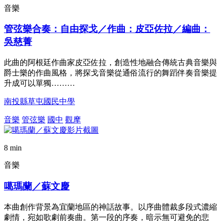
音樂
管弦樂合奏：自由探戈／作曲：皮亞佐拉／編曲：
吳慈菁
此曲的阿根廷作曲家皮亞佐拉，創造性地融合傳統古典音樂與
爵士樂的作曲風格，將探戈音樂從通俗流行的舞蹈伴奏音樂提
升成可以單獨………
南投縣草屯國民中學
音樂
管弦樂
國中
觀摩
8 min
音樂
噶瑪蘭／蘇文慶
本曲創作背景為宜蘭地區的神話故事。以序曲體裁多段式濃縮
劇情，宛如歌劇前奏曲。第一段的序奏，暗示無可避免的悲