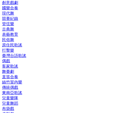
創意戲劇
國樂合奏
現代舞
競賽紀錄
管弦樂
古典舞
表藝教育
民俗舞
原住民歌謠
打擊樂
臺灣台語歌謠
偶戲
客家歌謠
舞臺劇
直笛合奏
絲竹室內樂
傳統偶戲
東南亞歌謠
兒童樂隊
兒童舞蹈
布袋戲