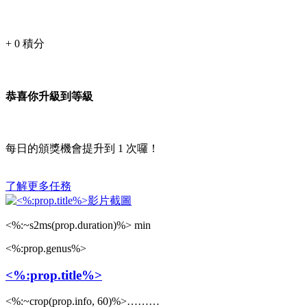
+
0
積分
恭喜你升級到等級
每日的頒獎機會提升到
1
次囉！
了解更多任務
<%:~s2ms(prop.duration)%> min
<%:prop.genus%>
<%:prop.title%>
<%:~crop(prop.info, 60)%>………