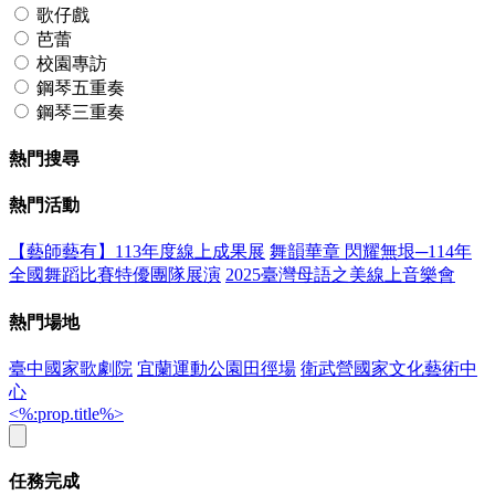
歌仔戲
芭蕾
校園專訪
鋼琴五重奏
鋼琴三重奏
熱門搜尋
熱門活動
【藝師藝有】113年度線上成果展
舞韻華章 閃耀無垠─114年
全國舞蹈比賽特優團隊展演
2025臺灣母語之美線上音樂會
熱門場地
臺中國家歌劇院
宜蘭運動公園田徑場
衛武營國家文化藝術中
心
<%:prop.title%>
任務完成