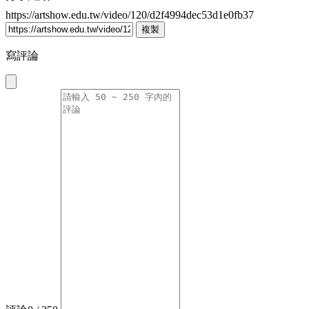
https://artshow.edu.tw/video/120/d2f4994dec53d1e0fb37
複製
寫評論