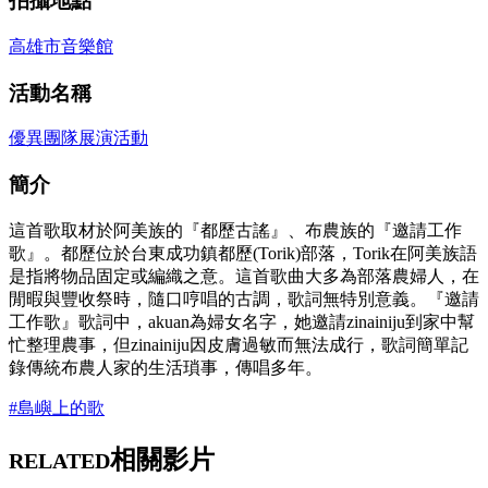
拍攝地點
高雄市音樂館
活動名稱
優異團隊展演活動
簡介
這首歌取材於阿美族的『都歷古謠』、布農族的『邀請工作
歌』。都歷位於台東成功鎮都歷(Torik)部落，Torik在阿美族語
是指將物品固定或編織之意。這首歌曲大多為部落農婦人，在
閒暇與豐收祭時，隨口哼唱的古調，歌詞無特別意義。『邀請
工作歌』歌詞中，akuan為婦女名字，她邀請zinainiju到家中幫
忙整理農事，但zinainiju因皮膚過敏而無法成行，歌詞簡單記
錄傳統布農人家的生活瑣事，傳唱多年。
#島嶼上的歌
相關影片
RELATED