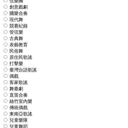
弦樂團
創意戲劇
國樂合奏
現代舞
競賽紀錄
管弦樂
古典舞
表藝教育
民俗舞
原住民歌謠
打擊樂
臺灣台語歌謠
偶戲
客家歌謠
舞臺劇
直笛合奏
絲竹室內樂
傳統偶戲
東南亞歌謠
兒童樂隊
兒童舞蹈