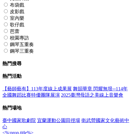
布袋戲
皮影戲
室內樂
歌仔戲
芭蕾
校園專訪
鋼琴五重奏
鋼琴三重奏
熱門搜尋
熱門活動
【藝師藝有】113年度線上成果展
舞韻華章 閃耀無垠─114年
全國舞蹈比賽特優團隊展演
2025臺灣母語之美線上音樂會
熱門場地
臺中國家歌劇院
宜蘭運動公園田徑場
衛武營國家文化藝術中
心
<%:prop.title%>