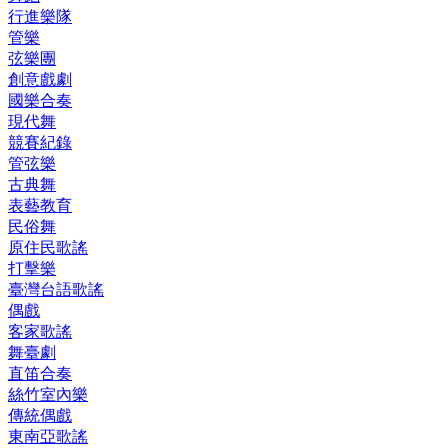
行進樂隊
管樂
弦樂團
創意戲劇
國樂合奏
現代舞
競賽紀錄
管弦樂
古典舞
表藝教育
民俗舞
原住民歌謠
打擊樂
臺灣台語歌謠
偶戲
客家歌謠
舞臺劇
直笛合奏
絲竹室內樂
傳統偶戲
東南亞歌謠