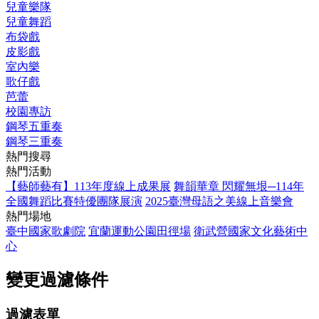
兒童樂隊
兒童舞蹈
布袋戲
皮影戲
室內樂
歌仔戲
芭蕾
校園專訪
鋼琴五重奏
鋼琴三重奏
熱門搜尋
熱門活動
【藝師藝有】113年度線上成果展
舞韻華章 閃耀無垠─114年
全國舞蹈比賽特優團隊展演
2025臺灣母語之美線上音樂會
熱門場地
臺中國家歌劇院
宜蘭運動公園田徑場
衛武營國家文化藝術中
心
變更過濾條件
過濾表單