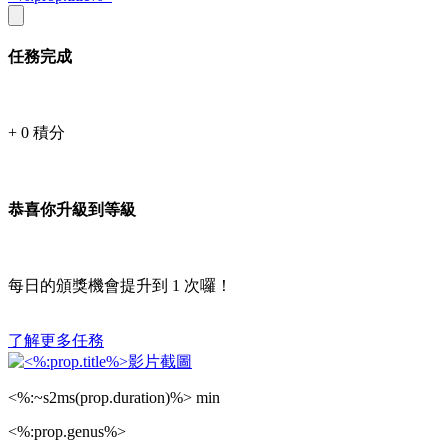
任務完成
+
0
積分
恭喜你升級到等級
每日的頒獎機會提升到
1
次囉！
了解更多任務
<%:~s2ms(prop.duration)%> min
<%:prop.genus%>