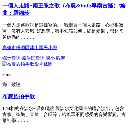
一個人走路+南王系之歌（布農&bull;卑南古謠）/編
曲：羅湘玲
一個人走路歌詞是這樣寫的..「我獨自一個人走路，心裡很寂
寞，沒有人安慰..好想哭，我不知該如何，總是憂鬱，想起爸
爸媽媽的………
高雄市桃源區建山國民小學
鄉土歌謠
原住民歌謠
國小
觀摩
3 min
鄉土歌謠
布農族拍手歌
12/4相約在淡水~唱奏聯誼-與淡水文化國小的聯合演出，包含
古箏、弦樂、直笛、合唱等，給觀眾不同感受的音樂饗宴。古
箏社學………