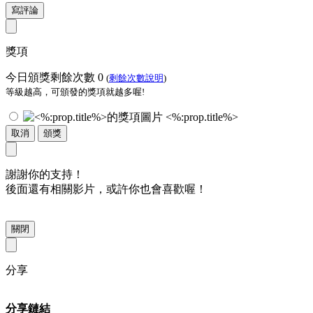
寫評論
獎項
今日頒獎剩餘次數
0
(
剩餘次數說明
)
等級越高，可頒發的獎項就越多喔!
<%:prop.title%>
取消
頒獎
謝謝你的支持！
後面還有相關影片，或許你也會喜歡喔！
關閉
分享
分享鏈結