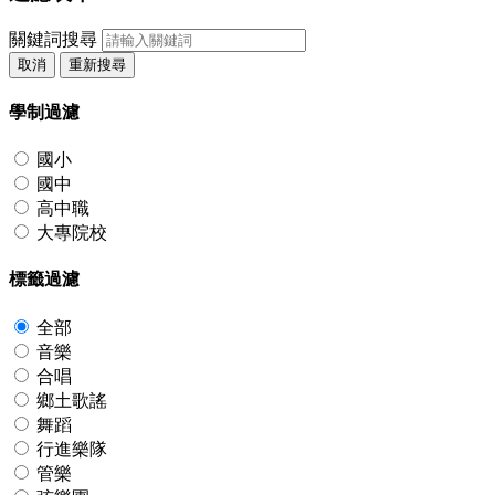
關鍵詞搜尋
取消
重新搜尋
學制過濾
國小
國中
高中職
大專院校
標籤過濾
全部
音樂
合唱
鄉土歌謠
舞蹈
行進樂隊
管樂