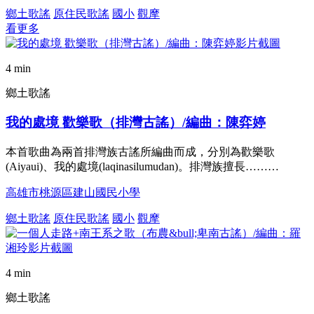
鄉土歌謠
原住民歌謠
國小
觀摩
看更多
4 min
鄉土歌謠
我的處境 歡樂歌（排灣古謠）/編曲：陳弈婷
本首歌曲為兩首排灣族古謠所編曲而成，分別為歡樂歌
(Aiyaui)、我的處境(laqinasilumudan)。排灣族擅長………
高雄市桃源區建山國民小學
鄉土歌謠
原住民歌謠
國小
觀摩
4 min
鄉土歌謠