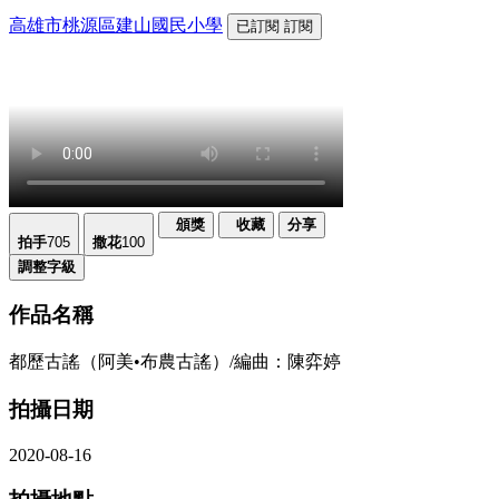
高雄市桃源區建山國民小學
已訂閱
訂閱
頒獎
收藏
分享
拍手
705
撒花
100
調整字級
作品名稱
都歷古謠（阿美•布農古謠）/編曲：陳弈婷
拍攝日期
2020-08-16