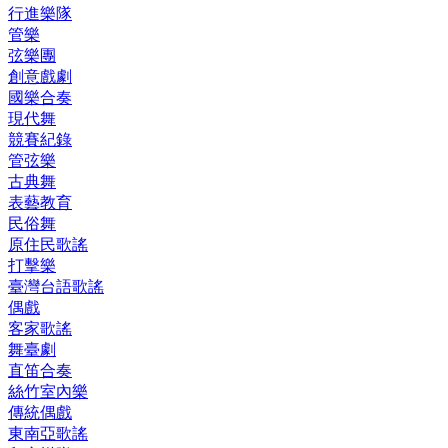
行進樂隊
管樂
弦樂團
創意戲劇
國樂合奏
現代舞
競賽紀錄
管弦樂
古典舞
表藝教育
民俗舞
原住民歌謠
打擊樂
臺灣台語歌謠
偶戲
客家歌謠
舞臺劇
直笛合奏
絲竹室內樂
傳統偶戲
東南亞歌謠