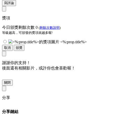
寫評論
獎項
今日頒獎剩餘次數
0
(
剩餘次數說明
)
等級越高，可頒發的獎項就越多喔!
<%:prop.title%>
取消
頒獎
謝謝你的支持！
後面還有相關影片，或許你也會喜歡喔！
關閉
分享
分享鏈結