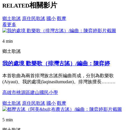
相關影片
RELATED
鄉土歌謠
原住民歌謠
國小
觀摩
看更多
4 min
鄉土歌謠
我的處境 歡樂歌（排灣古謠）/編曲：陳弈婷
本首歌曲為兩首排灣族古謠所編曲而成，分別為歡樂歌
(Aiyaui)、我的處境(laqinasilumudan)。排灣族擅長………
高雄市桃源區建山國民小學
鄉土歌謠
原住民歌謠
國小
觀摩
5 min
鄉土歌謠