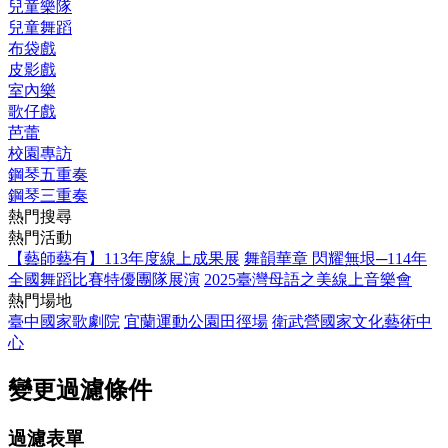
兒童樂隊
兒童舞蹈
布袋戲
皮影戲
室內樂
歌仔戲
芭蕾
校園專訪
鋼琴五重奏
鋼琴三重奏
熱門搜尋
熱門活動
【藝師藝有】113年度線上成果展
舞韻華章 閃耀無垠─114年
全國舞蹈比賽特優團隊展演
2025臺灣母語之美線上音樂會
熱門場地
臺中國家歌劇院
宜蘭運動公園田徑場
衛武營國家文化藝術中
心
變更過濾條件
過濾表單