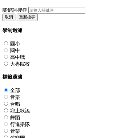
關鍵詞搜尋
取消
重新搜尋
學制過濾
國小
國中
高中職
大專院校
標籤過濾
全部
音樂
合唱
鄉土歌謠
舞蹈
行進樂隊
管樂
弦樂團