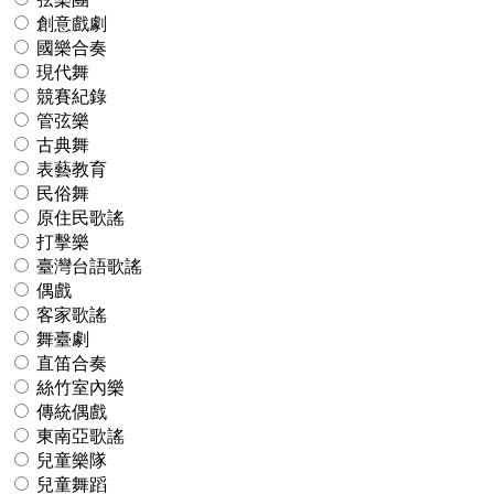
創意戲劇
國樂合奏
現代舞
競賽紀錄
管弦樂
古典舞
表藝教育
民俗舞
原住民歌謠
打擊樂
臺灣台語歌謠
偶戲
客家歌謠
舞臺劇
直笛合奏
絲竹室內樂
傳統偶戲
東南亞歌謠
兒童樂隊
兒童舞蹈