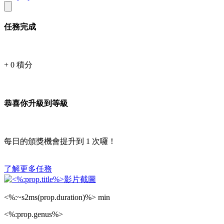
任務完成
+
0
積分
恭喜你升級到等級
每日的頒獎機會提升到
1
次囉！
了解更多任務
<%:~s2ms(prop.duration)%> min
<%:prop.genus%>