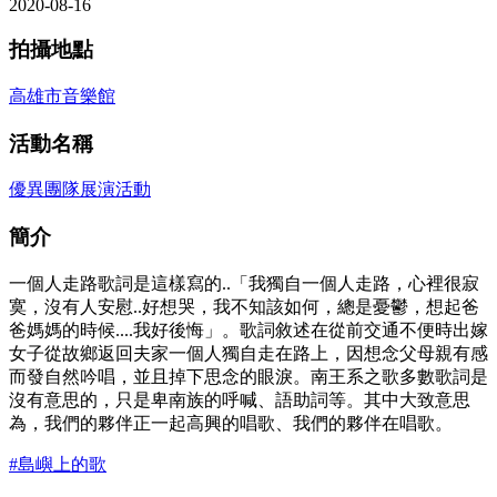
2020-08-16
拍攝地點
高雄市音樂館
活動名稱
優異團隊展演活動
簡介
一個人走路歌詞是這樣寫的..「我獨自一個人走路，心裡很寂
寞，沒有人安慰..好想哭，我不知該如何，總是憂鬱，想起爸
爸媽媽的時候....我好後悔」。歌詞敘述在從前交通不便時出嫁
女子從故鄉返回夫家一個人獨自走在路上，因想念父母親有感
而發自然吟唱，並且掉下思念的眼淚。南王系之歌多數歌詞是
沒有意思的，只是卑南族的呼喊、語助詞等。其中大致意思
為，我們的夥伴正一起高興的唱歌、我們的夥伴在唱歌。
#島嶼上的歌