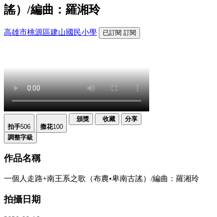
謠）/編曲：羅湘玲
高雄市桃源區建山國民小學
已訂閱
訂閱
頒獎
收藏
分享
拍手
506
撒花
100
調整字級
作品名稱
一個人走路+南王系之歌（布農•卑南古謠）/編曲：羅湘玲
拍攝日期