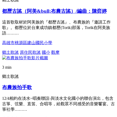
都歷古謠（阿美&bull;布農古謠）/編曲：陳弈婷
這首歌取材於阿美族的『都歷古謠』、布農族的『邀請工作
歌』。都歷位於台東成功鎮都歷(Torik)部落，Torik在阿美族
語………
高雄市桃源區建山國民小學
鄉土歌謠
原住民歌謠
國小
觀摩
3 min
鄉土歌謠
布農族拍手歌
12/4相約在淡水~唱奏聯誼-與淡水文化國小的聯合演出，包含
古箏、弦樂、直笛、合唱等，給觀眾不同感受的音樂饗宴。古
箏社學………