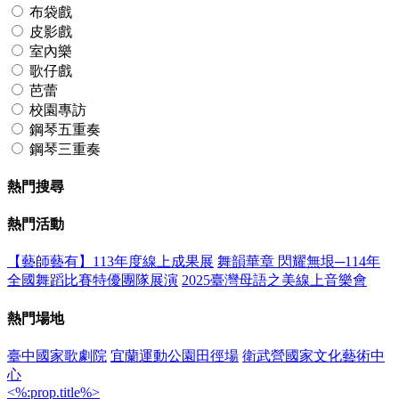
布袋戲
皮影戲
室內樂
歌仔戲
芭蕾
校園專訪
鋼琴五重奏
鋼琴三重奏
熱門搜尋
熱門活動
【藝師藝有】113年度線上成果展
舞韻華章 閃耀無垠─114年
全國舞蹈比賽特優團隊展演
2025臺灣母語之美線上音樂會
熱門場地
臺中國家歌劇院
宜蘭運動公園田徑場
衛武營國家文化藝術中
心
<%:prop.title%>