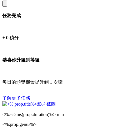
任務完成
+
0
積分
恭喜你升級到等級
每日的頒獎機會提升到
1
次囉！
了解更多任務
<%:~s2ms(prop.duration)%> min
<%:prop.genus%>