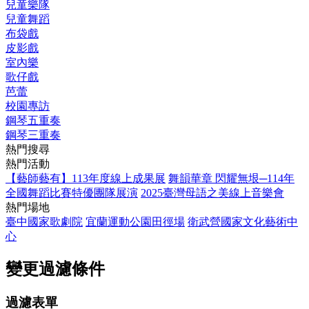
兒童樂隊
兒童舞蹈
布袋戲
皮影戲
室內樂
歌仔戲
芭蕾
校園專訪
鋼琴五重奏
鋼琴三重奏
熱門搜尋
熱門活動
【藝師藝有】113年度線上成果展
舞韻華章 閃耀無垠─114年
全國舞蹈比賽特優團隊展演
2025臺灣母語之美線上音樂會
熱門場地
臺中國家歌劇院
宜蘭運動公園田徑場
衛武營國家文化藝術中
心
變更過濾條件
過濾表單