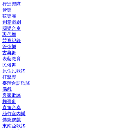
行進樂隊
管樂
弦樂團
創意戲劇
國樂合奏
現代舞
競賽紀錄
管弦樂
古典舞
表藝教育
民俗舞
原住民歌謠
打擊樂
臺灣台語歌謠
偶戲
客家歌謠
舞臺劇
直笛合奏
絲竹室內樂
傳統偶戲
東南亞歌謠