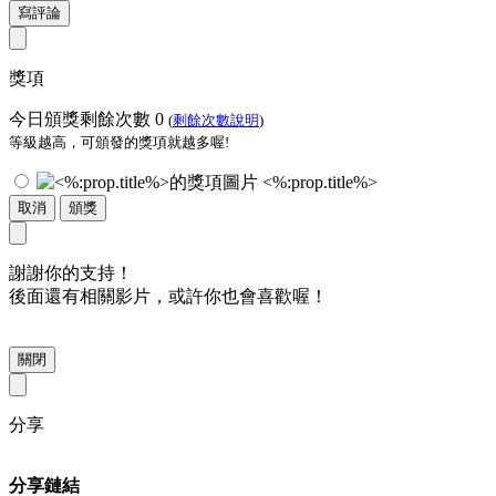
寫評論
獎項
今日頒獎剩餘次數
0
(
剩餘次數說明
)
等級越高，可頒發的獎項就越多喔!
<%:prop.title%>
取消
頒獎
謝謝你的支持！
後面還有相關影片，或許你也會喜歡喔！
關閉
分享
分享鏈結