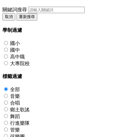
關鍵詞搜尋
取消
重新搜尋
學制過濾
國小
國中
高中職
大專院校
標籤過濾
全部
音樂
合唱
鄉土歌謠
舞蹈
行進樂隊
管樂
弦樂團