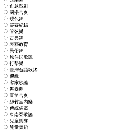
創意戲劇
國樂合奏
現代舞
競賽紀錄
管弦樂
古典舞
表藝教育
民俗舞
原住民歌謠
打擊樂
臺灣台語歌謠
偶戲
客家歌謠
舞臺劇
直笛合奏
絲竹室內樂
傳統偶戲
東南亞歌謠
兒童樂隊
兒童舞蹈