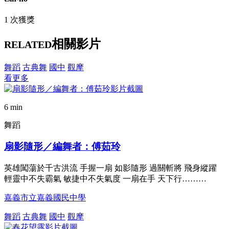
1 次獲獎
相關影片
RELATED
舞蹈
古典舞
國中
觀摩
看更多
6 min
舞蹈
扇影隨形／編舞者：傅茹玲
英雄闖蕩於千古洪流 手握一扇 如影隨形 過關斬將 飛身縱躍
輕靈中不失霸氣 敏捷中不失氣度 一扇在手 天下行………
嘉義市立嘉義國民中學
舞蹈
古典舞
國中
觀摩