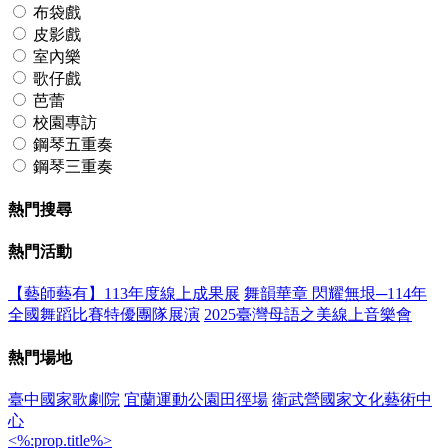
布袋戲
皮影戲
室內樂
歌仔戲
芭蕾
校園專訪
鋼琴五重奏
鋼琴三重奏
熱門搜尋
熱門活動
【藝師藝有】113年度線上成果展
舞韻華章 閃耀無垠─114年
全國舞蹈比賽特優團隊展演
2025臺灣母語之美線上音樂會
熱門場地
臺中國家歌劇院
宜蘭運動公園田徑場
衛武營國家文化藝術中
心
<%:prop.title%>