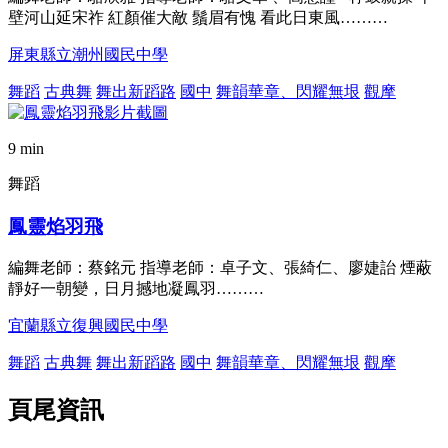
壁河山延宋祚 紅顏催大敵 鬚眉有愧 看此日東風………
屏東縣立潮州國民中學
舞蹈
古典舞
舞出新蹈路
國中
舞韻華章、閃耀無垠
觀摩
9 min
舞蹈
鳳靈焰羽飛
編舞老師：蔡銘元 指導老師：卓子文、張綺仁、廖婕詒 煙蔽
靜好一朝變，日月撼地凝鳳羽………
宜蘭縣立復興國民中學
舞蹈
古典舞
舞出新蹈路
國中
舞韻華章、閃耀無垠
觀摩
頁尾資訊