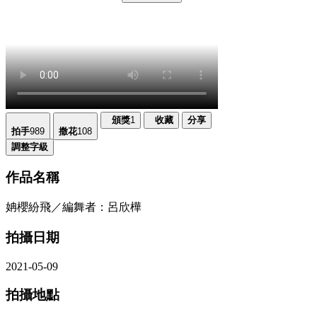
頒獎
1
收藏
分享
拍手
989
撒花
108
調整字級
作品名稱
姌櫻紛飛／編舞者：呂欣樺
拍攝日期
2021-05-09
拍攝地點