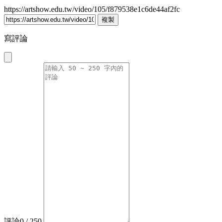
https://artshow.edu.tw/video/105/f879538e1c6de44af2fc
複製
寫評論
評論
0
/ 250