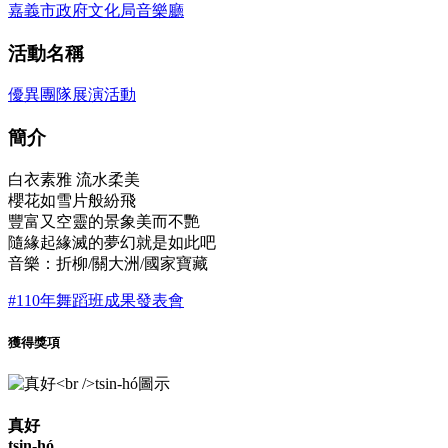
嘉義市政府文化局音樂廳
活動名稱
優異團隊展演活動
簡介
白衣素雅 流水柔美
櫻花如雪片般紛飛
豐富又空靈的景象美而不艷
隨緣起緣滅的夢幻就是如此吧
音樂：折柳/關大洲/國家寶藏
#110年舞蹈班成果發表會
獲得獎項
真好
tsin-hó