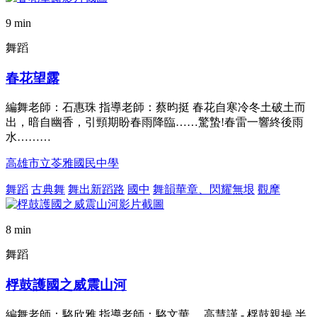
9 min
舞蹈
春花望露
編舞老師：石惠珠 指導老師：蔡昀挺 春花自寒冷冬土破土而
出，暗自幽香，引頸期盼春雨降臨……驚蟄!春雷一響終後雨
水………
高雄市立苓雅國民中學
舞蹈
古典舞
舞出新蹈路
國中
舞韻華章、閃耀無垠
觀摩
8 min
舞蹈
桴鼓護國之威震山河
編舞老師：駱欣雅 指導老師：駱文華 、高慧謹 - 桴鼓親操 半