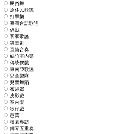
民俗舞
原住民歌謠
打擊樂
臺灣台語歌謠
偶戲
客家歌謠
舞臺劇
直笛合奏
絲竹室內樂
傳統偶戲
東南亞歌謠
兒童樂隊
兒童舞蹈
布袋戲
皮影戲
室內樂
歌仔戲
芭蕾
校園專訪
鋼琴五重奏