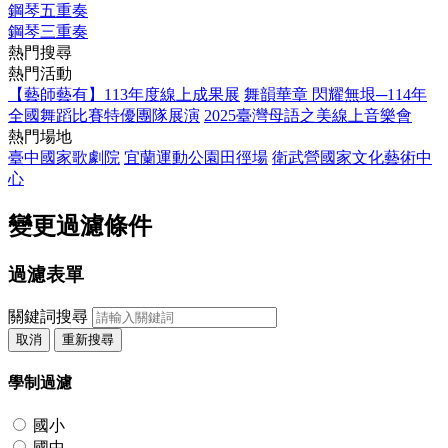
鋼琴五重奏
鋼琴三重奏
熱門搜尋
熱門活動
【藝師藝有】113年度線上成果展
舞韻華章 閃耀無垠─114年
全國舞蹈比賽特優團隊展演
2025臺灣母語之美線上音樂會
熱門場地
臺中國家歌劇院
宜蘭運動公園田徑場
衛武營國家文化藝術中
心
變更過濾條件
過濾表單
關鍵詞搜尋
取消
重新搜尋
學制過濾
國小
國中