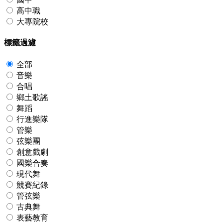
高中職
大專院校
標籤過濾
全部
音樂
合唱
鄉土歌謠
舞蹈
行進樂隊
管樂
弦樂團
創意戲劇
國樂合奏
現代舞
競賽紀錄
管弦樂
古典舞
表藝教育