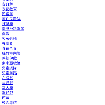
古典舞
表藝教育
民俗舞
原住民歌謠
打擊樂
臺灣台語歌謠
偶戲
客家歌謠
舞臺劇
直笛合奏
絲竹室內樂
傳統偶戲
東南亞歌謠
兒童樂隊
兒童舞蹈
布袋戲
皮影戲
室內樂
歌仔戲
芭蕾
校園專訪