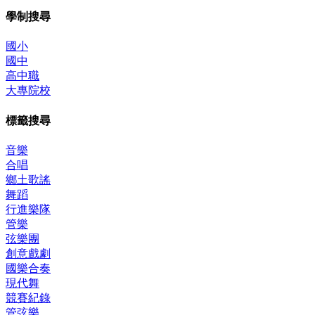
學制搜尋
國小
國中
高中職
大專院校
標籤搜尋
音樂
合唱
鄉土歌謠
舞蹈
行進樂隊
管樂
弦樂團
創意戲劇
國樂合奏
現代舞
競賽紀錄
管弦樂