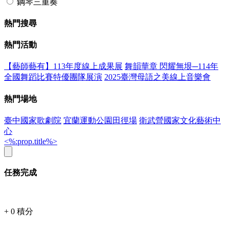
鋼琴三重奏
熱門搜尋
熱門活動
【藝師藝有】113年度線上成果展
舞韻華章 閃耀無垠─114年
全國舞蹈比賽特優團隊展演
2025臺灣母語之美線上音樂會
熱門場地
臺中國家歌劇院
宜蘭運動公園田徑場
衛武營國家文化藝術中
心
<%:prop.title%>
任務完成
+
0
積分