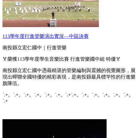
113學年度行進管樂演出實況—中區決賽
南投縣立宏仁國中｜行進管樂
🏅榮獲113學年度學生音樂比賽 行進管樂國中組 特優🏅
南投縣立宏仁國中憑藉精湛的管樂編制與震撼的視覺圖形，展
現出蟬聯全國特優的精彩表現，是南投縣最具標竿性的行進樂
旗隊伍。
˙.+。˙.+。˙.+。˙.+。˙.+。˙.+。˙.+˙.+。˙.+。˙.+。˙.+。˙.+。˙.+。
˙.+