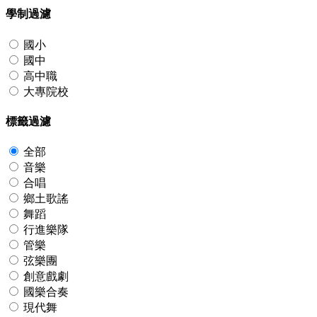
學制過濾
國小
國中
高中職
大專院校
標籤過濾
全部
音樂
合唱
鄉土歌謠
舞蹈
行進樂隊
管樂
弦樂團
創意戲劇
國樂合奏
現代舞