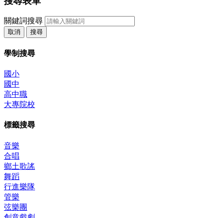
搜尋表單
關鍵詞搜尋
取消
搜尋
學制搜尋
國小
國中
高中職
大專院校
標籤搜尋
音樂
合唱
鄉土歌謠
舞蹈
行進樂隊
管樂
弦樂團
創意戲劇