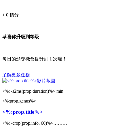
+
0
積分
恭喜你升級到等級
每日的頒獎機會提升到
1
次囉！
了解更多任務
<%:~s2ms(prop.duration)%> min
<%:prop.genus%>
<%:prop.title%>
<%:~crop(prop.info, 60)%>………