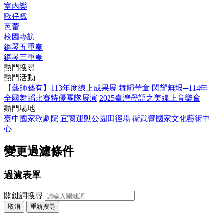
室內樂
歌仔戲
芭蕾
校園專訪
鋼琴五重奏
鋼琴三重奏
熱門搜尋
熱門活動
【藝師藝有】113年度線上成果展
舞韻華章 閃耀無垠─114年
全國舞蹈比賽特優團隊展演
2025臺灣母語之美線上音樂會
熱門場地
臺中國家歌劇院
宜蘭運動公園田徑場
衛武營國家文化藝術中
心
變更過濾條件
過濾表單
關鍵詞搜尋
取消
重新搜尋