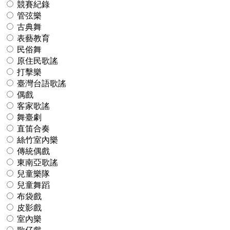
競賽紀錄
管弦樂
古典舞
表藝教育
民俗舞
原住民歌謠
打擊樂
臺灣台語歌謠
偶戲
客家歌謠
舞臺劇
直笛合奏
絲竹室內樂
傳統偶戲
東南亞歌謠
兒童樂隊
兒童舞蹈
布袋戲
皮影戲
室內樂