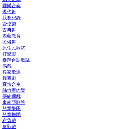
國樂合奏
現代舞
競賽紀錄
管弦樂
古典舞
表藝教育
民俗舞
原住民歌謠
打擊樂
臺灣台語歌謠
偶戲
客家歌謠
舞臺劇
直笛合奏
絲竹室內樂
傳統偶戲
東南亞歌謠
兒童樂隊
兒童舞蹈
布袋戲
皮影戲