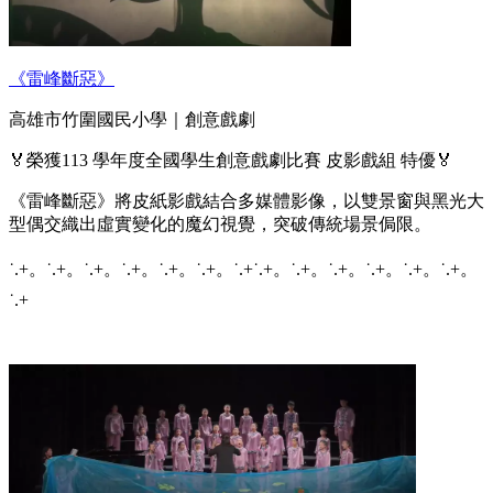
《雷峰斷惡》
高雄市竹圍國民小學｜創意戲劇
🏅榮獲113 學年度全國學生創意戲劇比賽 皮影戲組 特優🏅
《雷峰斷惡》將皮紙影戲結合多媒體影像，以雙景窗與黑光大
型偶交織出虛實變化的魔幻視覺，突破傳統場景侷限。
˙.+。˙.+。˙.+。˙.+。˙.+。˙.+。˙.+˙.+。˙.+。˙.+。˙.+。˙.+。˙.+。
˙.+