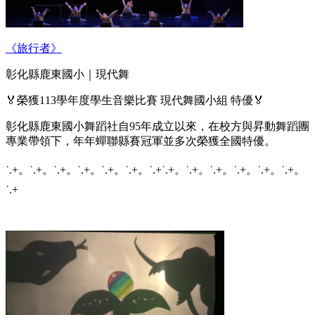
《旅行者》
彰化縣鹿東國小｜現代舞
🏅榮獲113學年度學生音樂比賽 現代舞國小組 特優🏅
彰化縣鹿東國小舞蹈社自95年成立以來，在校方與昇動舞蹈團
專業帶領下，年年蟬聯縣賽冠軍並多次榮獲全國特優。
˙.+。˙.+。˙.+。˙.+。˙.+。˙.+。˙.+˙.+。˙.+。˙.+。˙.+。˙.+。˙.+。
˙.+