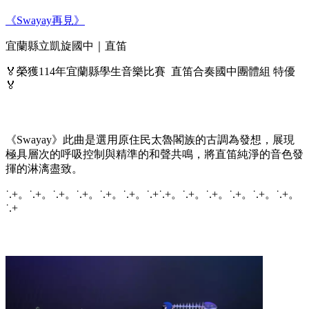
《Swayay再見》
宜蘭縣立凱旋國中｜直笛
🏅榮獲114年宜蘭縣學生音樂比賽 直笛合奏國中團體組 特優
🏅
《Swayay》此曲是選用原住民太魯閣族的古調為發想，展現
極具層次的呼吸控制與精準的和聲共鳴，將直笛純淨的音色發
揮的淋漓盡致。
˙.+。˙.+。˙.+。˙.+。˙.+。˙.+。˙.+˙.+。˙.+。˙.+。˙.+。˙.+。˙.+。
˙.+