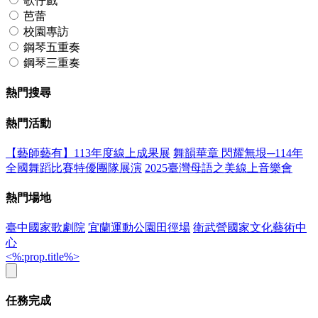
歌仔戲
芭蕾
校園專訪
鋼琴五重奏
鋼琴三重奏
熱門搜尋
熱門活動
【藝師藝有】113年度線上成果展
舞韻華章 閃耀無垠─114年
全國舞蹈比賽特優團隊展演
2025臺灣母語之美線上音樂會
熱門場地
臺中國家歌劇院
宜蘭運動公園田徑場
衛武營國家文化藝術中
心
<%:prop.title%>
任務完成