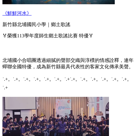
《鮮鮮河水》
新竹縣北埔國民小學｜鄉土歌謠
🏅榮獲113學年度師生鄉土歌謠比賽 特優🏅
北埔國小合唱團透過細膩的聲部交織與淳樸的情感詮釋，連年
蟬聯全國特優，成為新竹縣最具代表性的客家文化傳承美聲。
˙.+。˙.+。˙.+。˙.+。˙.+。˙.+。˙.+˙.+。˙.+。˙.+。˙.+。˙.+。˙.+。
˙.+