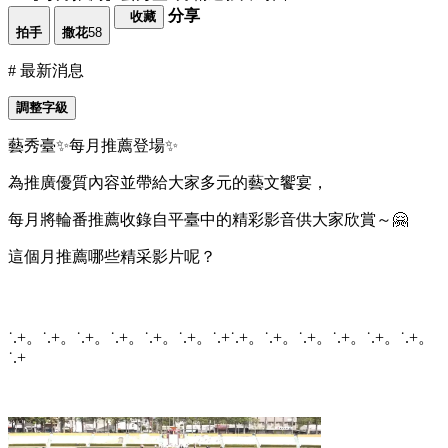
分享
收藏
拍手
撒花
58
# 最新消息
調整字級
藝秀臺✨每月推薦登場✨
為推廣優質內容並帶給大家多元的藝文饗宴，
每月將輪番推薦收錄自平臺中的精彩影音供大家欣賞～🤗
這個月推薦哪些精采影片呢？
˙.+。˙.+。˙.+。˙.+。˙.+。˙.+。˙.+˙.+。˙.+。˙.+。˙.+。˙.+。˙.+。
˙.+