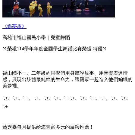
《織夢趣》
高雄市福山國民小學｜兒童舞蹈
🏅榮獲114學年年度全國學生舞蹈比賽榮獲 特優🏅
福山國小一、二年級的同學們用身體說故事、用音樂表達情
感，展現出肢體最純粹的生命力，讓觀眾一起進入他們編織的
美夢裡。
˙.+。˙.+。˙.+。˙.+。˙.+。˙.+。˙.+˙.+。˙.+。˙.+。˙.+。˙.+。˙.+。
˙.+
藝秀臺每月提供給您豐富多元的展演推薦！