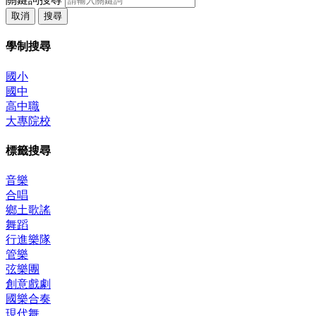
取消
搜尋
學制搜尋
國小
國中
高中職
大專院校
標籤搜尋
音樂
合唱
鄉土歌謠
舞蹈
行進樂隊
管樂
弦樂團
創意戲劇
國樂合奏
現代舞