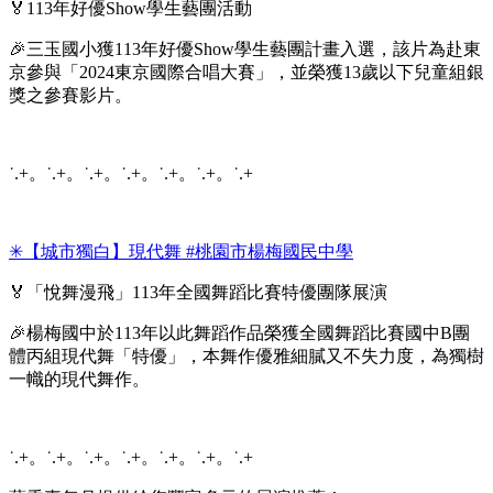
🏅113年好優Show學生藝團活動
🎉三玉國小獲113年好優Show學生藝團計畫入選，該片為赴東
京參與「2024東京國際合唱大賽」，並榮獲13歲以下兒童組銀
獎之參賽影片。
˙.+。˙.+。˙.+。˙.+。˙.+。˙.+。˙.+
✳︎【城市獨白】現代舞 #桃園市楊梅國民中學
🏅「悅舞漫飛」113年全國舞蹈比賽特優團隊展演
🎉楊梅國中於113年以此舞蹈作品榮獲全國舞蹈比賽國中B團
體丙組現代舞「特優」，本舞作優雅細膩又不失力度，為獨樹
一幟的現代舞作。
˙.+。˙.+。˙.+。˙.+。˙.+。˙.+。˙.+