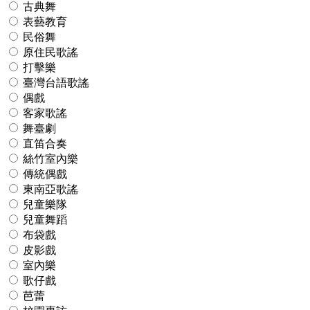
古典舞
表藝教育
民俗舞
原住民歌謠
打擊樂
臺灣台語歌謠
偶戲
客家歌謠
舞臺劇
直笛合奏
絲竹室內樂
傳統偶戲
東南亞歌謠
兒童樂隊
兒童舞蹈
布袋戲
皮影戲
室內樂
歌仔戲
芭蕾