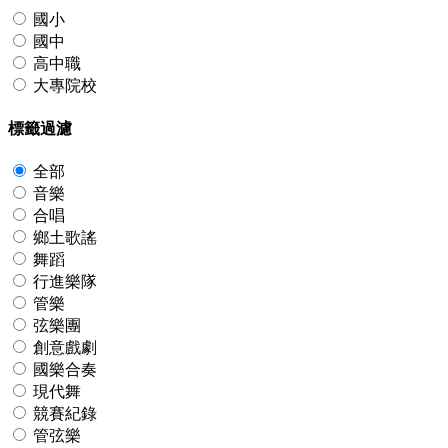
國小
國中
高中職
大專院校
標籤過濾
全部
音樂
合唱
鄉土歌謠
舞蹈
行進樂隊
管樂
弦樂團
創意戲劇
國樂合奏
現代舞
競賽紀錄
管弦樂