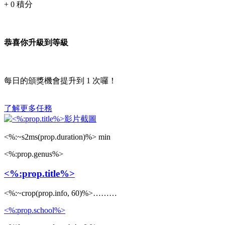
+
0
積分
恭喜你升級到等級
每日的頒獎機會提升到
1
次囉！
了解更多任務
<%:~s2ms(prop.duration)%> min
<%:prop.genus%>
<%:prop.title%>
<%:~crop(prop.info, 60)%>………
<%:prop.school%>