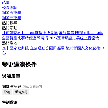
芭蕾
校園專訪
鋼琴五重奏
鋼琴三重奏
熱門搜尋
熱門活動
【藝師藝有】113年度線上成果展
舞韻華章 閃耀無垠─114年
全國舞蹈比賽特優團隊展演
2025臺灣母語之美線上音樂會
熱門場地
臺中國家歌劇院
宜蘭運動公園田徑場
衛武營國家文化藝術中
心
變更過濾條件
過濾表單
關鍵詞搜尋
取消
重新搜尋
學制過濾