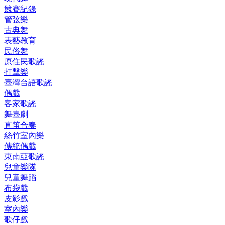
競賽紀錄
管弦樂
古典舞
表藝教育
民俗舞
原住民歌謠
打擊樂
臺灣台語歌謠
偶戲
客家歌謠
舞臺劇
直笛合奏
絲竹室內樂
傳統偶戲
東南亞歌謠
兒童樂隊
兒童舞蹈
布袋戲
皮影戲
室內樂
歌仔戲