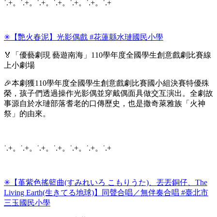
˙.+。˙.+。˙.+。˙.+。˙.+。˙.+。˙.+
✳︎【艷火春泥】光影偶戲 #花蓮縣水璉國民小學
🏅「優藝劇現 藝遊南海」110學年度全國學生創意戲劇比賽線
上小劇場
🎉本劇獲110學年度全國學生創意戲劇比賽國小組決賽特優殊
榮，孩子們透過操作光影偶並穿戴偶面具做交互演出。全劇故
事源自於水璉部落耆老的口傳歷史，也是撒奇萊雅族「火神
祭」的由來。
˙.+。˙.+。˙.+。˙.+。˙.+。˙.+。˙.+
✳︎【堇紫色搖籃曲(すみれいろ こもりうた)、丟丟銅仔、The
Living Earth(生きてる地球)】同聲合唱／無伴奏合唱 #臺北市
三玉國民小學