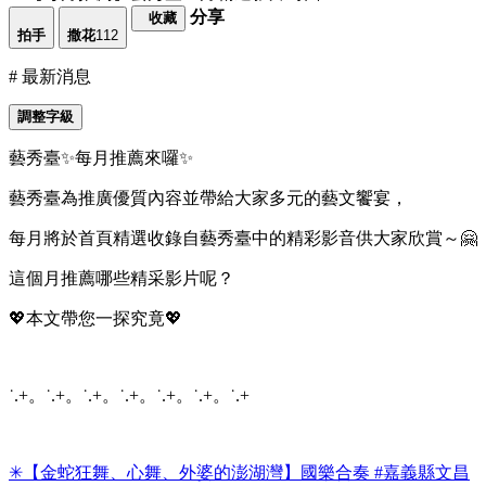
分享
收藏
拍手
撒花
112
# 最新消息
調整字級
藝秀臺✨每月推薦來囉✨
藝秀臺為推廣優質內容並帶給大家多元的藝文饗宴，
每月將於首頁精選收錄自藝秀臺中的精彩影音供大家欣賞～🤗
這個月推薦哪些精采影片呢？
💖本文帶您一探究竟💖
˙.+。˙.+。˙.+。˙.+。˙.+。˙.+。˙.+
✳︎【金蛇狂舞、心舞、外婆的澎湖灣】國樂合奏 #嘉義縣文昌