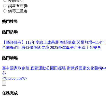
校園專訪
鋼琴五重奏
鋼琴三重奏
熱門搜尋
熱門活動
【藝師藝有】113年度線上成果展
舞韻華章 閃耀無垠─114年
全國舞蹈比賽特優團隊展演
2025臺灣母語之美線上音樂會
熱門場地
臺中國家歌劇院
宜蘭運動公園田徑場
衛武營國家文化藝術中
心
<%:prop.title%>
任務完成