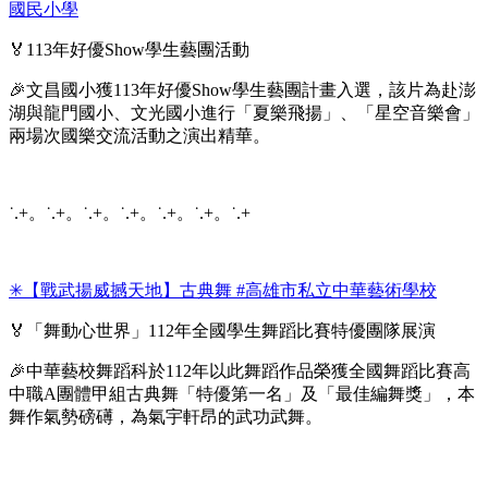
國民小學
🏅113年好優Show學生藝團活動
🎉文昌國小獲113年好優Show學生藝團計畫入選，該片為赴澎
湖與龍門國小、文光國小進行「夏樂飛揚」、「星空音樂會」
兩場次國樂交流活動之演出精華。
˙.+。˙.+。˙.+。˙.+。˙.+。˙.+。˙.+
✳︎【戰武揚威撼天地】古典舞 #高雄市私立中華藝術學校
🏅「舞動心世界」112年全國學生舞蹈比賽特優團隊展演
🎉中華藝校舞蹈科於112年以此舞蹈作品榮獲全國舞蹈比賽高
中職A團體甲組古典舞「特優第一名」及「最佳編舞獎」，本
舞作氣勢磅礡，為氣宇軒昂的武功武舞。