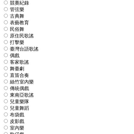
競賽紀錄
管弦樂
古典舞
表藝教育
民俗舞
原住民歌謠
打擊樂
臺灣台語歌謠
偶戲
客家歌謠
舞臺劇
直笛合奏
絲竹室內樂
傳統偶戲
東南亞歌謠
兒童樂隊
兒童舞蹈
布袋戲
皮影戲
室內樂