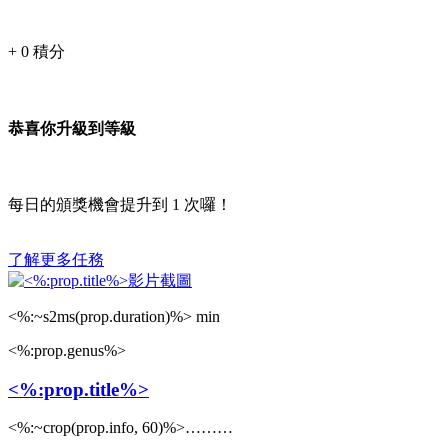
+
0
積分
恭喜你升級到等級
每日的頒獎機會提升到
1
次囉！
了解更多任務
<%:~s2ms(prop.duration)%> min
<%:prop.genus%>
<%:prop.title%>
<%:~crop(prop.info, 60)%>………