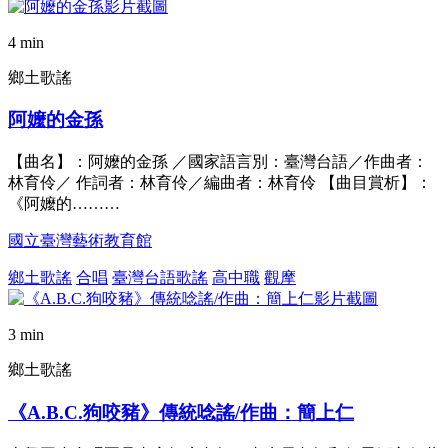
4 min
鄉土歌謠
阿嬤的金孫
【曲名】：阿嬤的金孫 ／國家語言別：臺灣台語／作曲者：
林育伶／ 作詞者：林育伶／編曲者：林育伶 【曲目賞析】：
《阿嬤的………
國立臺灣藝術教育館
鄉土歌謠
合唱
臺灣台語歌謠
高中職
觀摩
3 min
鄉土歌謠
《A.B.C.狗咬豬》傳統唸謠/作曲：簡上仁