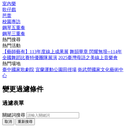
室內樂
歌仔戲
芭蕾
校園專訪
鋼琴五重奏
鋼琴三重奏
熱門搜尋
熱門活動
【藝師藝有】113年度線上成果展
舞韻華章 閃耀無垠─114年
全國舞蹈比賽特優團隊展演
2025臺灣母語之美線上音樂會
熱門場地
臺中國家歌劇院
宜蘭運動公園田徑場
衛武營國家文化藝術中
心
變更過濾條件
過濾表單
關鍵詞搜尋
取消
重新搜尋