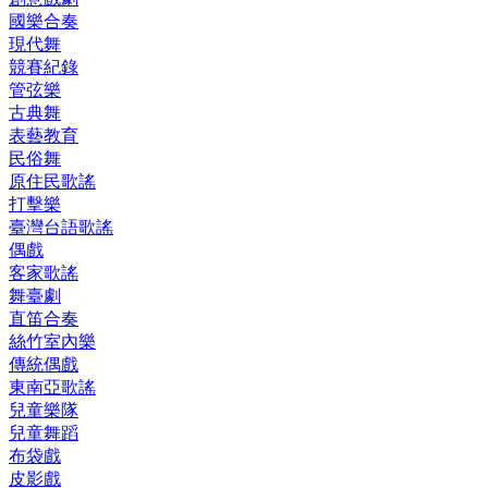
國樂合奏
現代舞
競賽紀錄
管弦樂
古典舞
表藝教育
民俗舞
原住民歌謠
打擊樂
臺灣台語歌謠
偶戲
客家歌謠
舞臺劇
直笛合奏
絲竹室內樂
傳統偶戲
東南亞歌謠
兒童樂隊
兒童舞蹈
布袋戲
皮影戲