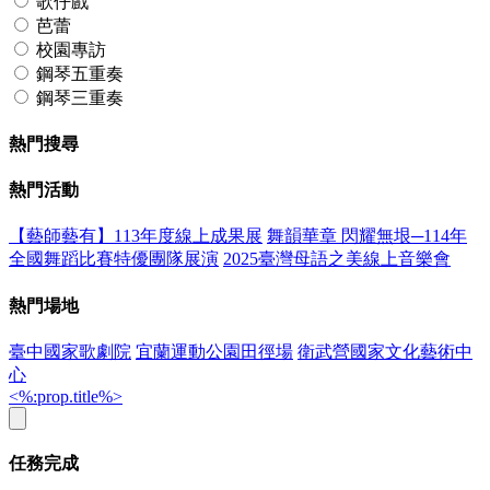
歌仔戲
芭蕾
校園專訪
鋼琴五重奏
鋼琴三重奏
熱門搜尋
熱門活動
【藝師藝有】113年度線上成果展
舞韻華章 閃耀無垠─114年
全國舞蹈比賽特優團隊展演
2025臺灣母語之美線上音樂會
熱門場地
臺中國家歌劇院
宜蘭運動公園田徑場
衛武營國家文化藝術中
心
<%:prop.title%>
任務完成