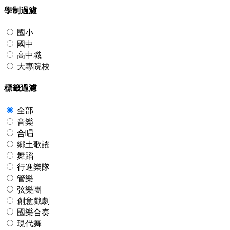
學制過濾
國小
國中
高中職
大專院校
標籤過濾
全部
音樂
合唱
鄉土歌謠
舞蹈
行進樂隊
管樂
弦樂團
創意戲劇
國樂合奏
現代舞