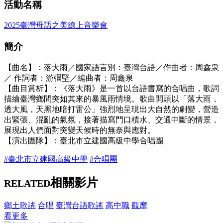
活動名稱
2025臺灣母語之美線上音樂會
簡介
【曲名】：落大雨／國家語言別：臺灣台語／作曲者：周鑫泉
／ 作詞者：游彌堅／編曲者：周鑫泉
【曲目賞析】：《落大雨》是一首以台語書寫的合唱曲，歌詞
描繪臺灣鄉間突如其來的暴風雨情境。歌曲開頭以「落大雨，
透大風，天黑地暗打雷公」強烈地呈現出大自然的劇變，營造
出緊張、混亂的氣氛，接著描寫門口積水、交通中斷的情景，
展現出人們面對突變天候時的無奈與應對。
【演出團隊】：臺北市立建國高級中學合唱團
#臺北市立建國高級中學
#合唱團
相關影片
RELATED
鄉土歌謠
合唱
臺灣台語歌謠
高中職
觀摩
看更多