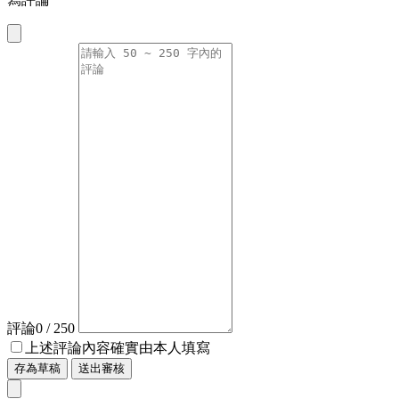
評論
0
/ 250
上述評論內容確實由本人填寫
存為草稿
送出審核