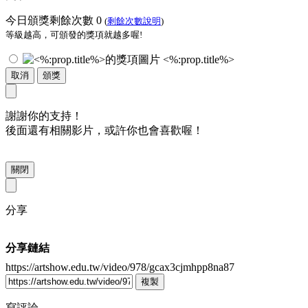
今日頒獎剩餘次數
0
(
剩餘次數說明
)
等級越高，可頒發的獎項就越多喔!
<%:prop.title%>
取消
頒獎
謝謝你的支持！
後面還有相關影片，或許你也會喜歡喔！
關閉
分享
分享鏈結
https://artshow.edu.tw/video/978/gcax3cjmhpp8na87
複製
寫評論