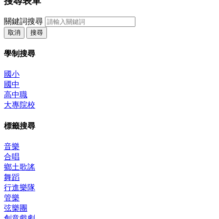
搜尋表單
關鍵詞搜尋
取消
搜尋
學制搜尋
國小
國中
高中職
大專院校
標籤搜尋
音樂
合唱
鄉土歌謠
舞蹈
行進樂隊
管樂
弦樂團
創意戲劇