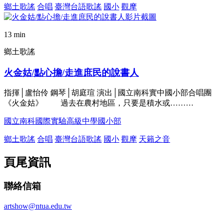
鄉土歌謠
合唱
臺灣台語歌謠
國小
觀摩
13 min
鄉土歌謠
火金姑/點心擔/走進庶民的說書人
指揮│盧怡伶 鋼琴│胡庭瑄 演出│國立南科實中國小部合唱團
《火金姑》 過去在農村地區，只要是積水或………
國立南科國際實驗高級中學國小部
鄉土歌謠
合唱
臺灣台語歌謠
國小
觀摩
天籟之音
頁尾資訊
聯絡信箱
artshow@ntua.edu.tw