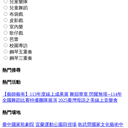
兒童樂隊
兒童舞蹈
布袋戲
皮影戲
室內樂
歌仔戲
芭蕾
校園專訪
鋼琴五重奏
鋼琴三重奏
熱門搜尋
熱門活動
【藝師藝有】113年度線上成果展
舞韻華章 閃耀無垠─114年
全國舞蹈比賽特優團隊展演
2025臺灣母語之美線上音樂會
熱門場地
臺中國家歌劇院
宜蘭運動公園田徑場
衛武營國家文化藝術中