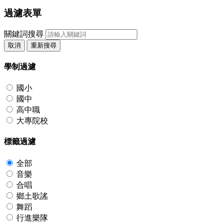
過濾表單
關鍵詞搜尋
取消
重新搜尋
學制過濾
國小
國中
高中職
大專院校
標籤過濾
全部
音樂
合唱
鄉土歌謠
舞蹈
行進樂隊