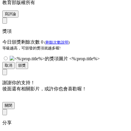
教育部版權所有
寫評論
獎項
今日頒獎剩餘次數
0
(
剩餘次數說明
)
等級越高，可頒發的獎項就越多喔!
<%:prop.title%>
取消
頒獎
謝謝你的支持！
後面還有相關影片，或許你也會喜歡喔！
關閉
分享