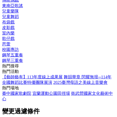
傳統偶戲
東南亞歌謠
兒童樂隊
兒童舞蹈
布袋戲
皮影戲
室內樂
歌仔戲
芭蕾
校園專訪
鋼琴五重奏
鋼琴三重奏
熱門搜尋
熱門活動
【藝師藝有】113年度線上成果展
舞韻華章 閃耀無垠─114年
全國舞蹈比賽特優團隊展演
2025臺灣母語之美線上音樂會
熱門場地
臺中國家歌劇院
宜蘭運動公園田徑場
衛武營國家文化藝術中
心
變更過濾條件