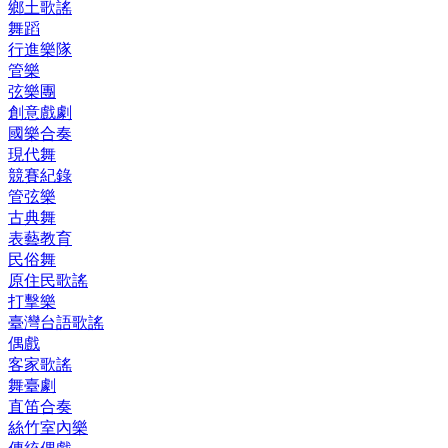
鄉土歌謠
舞蹈
行進樂隊
管樂
弦樂團
創意戲劇
國樂合奏
現代舞
競賽紀錄
管弦樂
古典舞
表藝教育
民俗舞
原住民歌謠
打擊樂
臺灣台語歌謠
偶戲
客家歌謠
舞臺劇
直笛合奏
絲竹室內樂