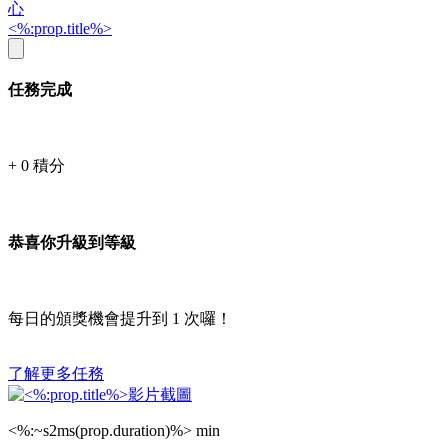
心
<%:prop.title%>
任務完成
+
0
積分
恭喜你升級到等級
每日的頒獎機會提升到
1
次囉！
了解更多任務
<%:~s2ms(prop.duration)%> min