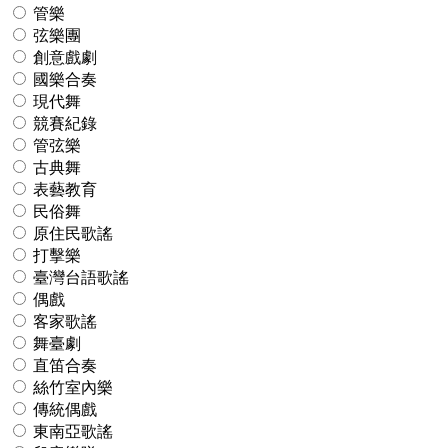
管樂
弦樂團
創意戲劇
國樂合奏
現代舞
競賽紀錄
管弦樂
古典舞
表藝教育
民俗舞
原住民歌謠
打擊樂
臺灣台語歌謠
偶戲
客家歌謠
舞臺劇
直笛合奏
絲竹室內樂
傳統偶戲
東南亞歌謠