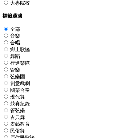
大專院校
標籤過濾
全部
音樂
合唱
鄉土歌謠
舞蹈
行進樂隊
管樂
弦樂團
創意戲劇
國樂合奏
現代舞
競賽紀錄
管弦樂
古典舞
表藝教育
民俗舞
原住民歌謠