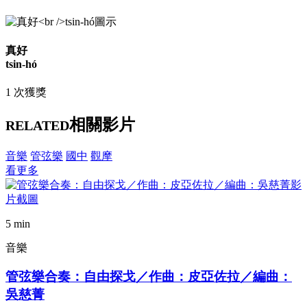
真好
tsin-hó
1 次獲獎
相關影片
RELATED
音樂
管弦樂
國中
觀摩
看更多
5 min
音樂
管弦樂合奏：自由探戈／作曲：皮亞佐拉／編曲：
吳慈菁