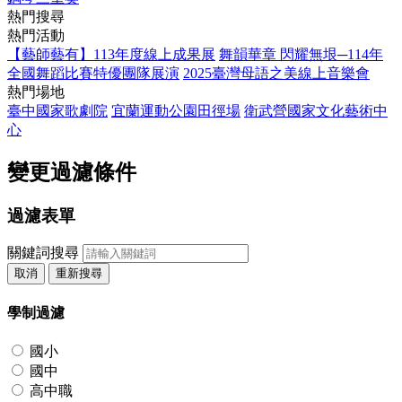
熱門搜尋
熱門活動
【藝師藝有】113年度線上成果展
舞韻華章 閃耀無垠─114年
全國舞蹈比賽特優團隊展演
2025臺灣母語之美線上音樂會
熱門場地
臺中國家歌劇院
宜蘭運動公園田徑場
衛武營國家文化藝術中
心
變更過濾條件
過濾表單
關鍵詞搜尋
取消
重新搜尋
學制過濾
國小
國中
高中職