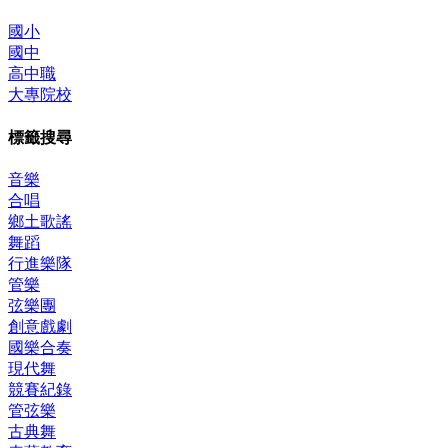
國小
國中
高中職
大專院校
標籤搜尋
音樂
合唱
鄉土歌謠
舞蹈
行進樂隊
管樂
弦樂團
創意戲劇
國樂合奏
現代舞
競賽紀錄
管弦樂
古典舞