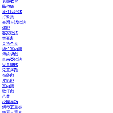
表藝教育
民俗舞
原住民歌謠
打擊樂
臺灣台語歌謠
偶戲
客家歌謠
舞臺劇
直笛合奏
絲竹室內樂
傳統偶戲
東南亞歌謠
兒童樂隊
兒童舞蹈
布袋戲
皮影戲
室內樂
歌仔戲
芭蕾
校園專訪
鋼琴五重奏
鋼琴三重奏