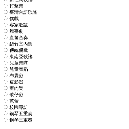
打擊樂
臺灣台語歌謠
偶戲
客家歌謠
舞臺劇
直笛合奏
絲竹室內樂
傳統偶戲
東南亞歌謠
兒童樂隊
兒童舞蹈
布袋戲
皮影戲
室內樂
歌仔戲
芭蕾
校園專訪
鋼琴五重奏
鋼琴三重奏