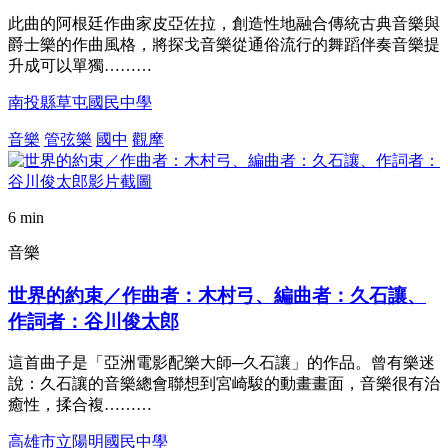
此曲的阿根廷作曲家皮亞佐拉，創造性地融合傳統古典音樂與
爵士樂的作曲風格，將探戈音樂從通俗流行的舞蹈伴奏音樂提
升成可以單獨………
南投縣草屯國民中學
音樂
管弦樂
國中
觀摩
6 min
音樂
世界的約束／作曲者：木村弓、編曲者：久石讓、
作詞者：谷川俊太郎
這首曲子是「亞洲電影配樂大師─久石讓」的作品。曾有樂迷
說：久石讓的音樂總會聯想到宮崎駿的動畫畫面，音樂很有治
癒性，揉合複………
高雄市立陽明國民中學