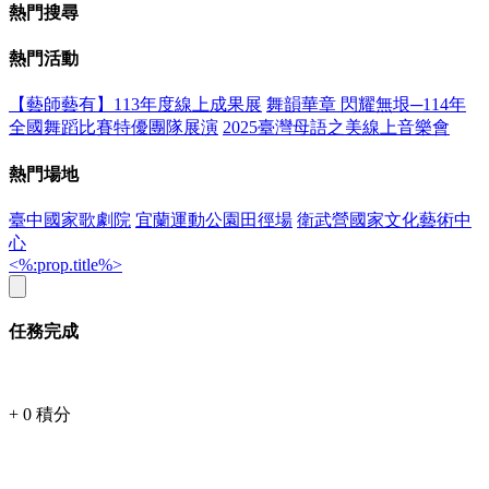
熱門搜尋
熱門活動
【藝師藝有】113年度線上成果展
舞韻華章 閃耀無垠─114年
全國舞蹈比賽特優團隊展演
2025臺灣母語之美線上音樂會
熱門場地
臺中國家歌劇院
宜蘭運動公園田徑場
衛武營國家文化藝術中
心
<%:prop.title%>
任務完成
+
0
積分