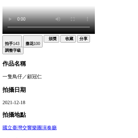
頒獎
收藏
分享
拍手
143
撒花
100
調整字級
作品名稱
一隻鳥仔／顧冠仁
拍攝日期
2021-12-18
拍攝地點
國立臺灣交響樂團演奏廳