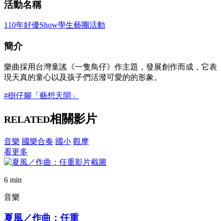
活動名稱
110年好優Show學生藝團活動
簡介
樂曲採用台灣童謠《一隻鳥仔》作主題，發展創作而成，它表
現天真的童心以及孩子們活潑可愛的的形象。
#樹仔腳「藝想天開」
相關影片
RELATED
音樂
國樂合奏
國小
觀摩
看更多
6 min
音樂
夏風／作曲：任重