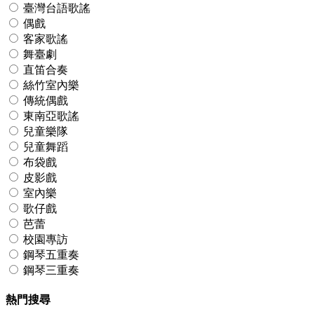
臺灣台語歌謠
偶戲
客家歌謠
舞臺劇
直笛合奏
絲竹室內樂
傳統偶戲
東南亞歌謠
兒童樂隊
兒童舞蹈
布袋戲
皮影戲
室內樂
歌仔戲
芭蕾
校園專訪
鋼琴五重奏
鋼琴三重奏
熱門搜尋