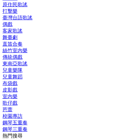
原住民歌謠
打擊樂
臺灣台語歌謠
偶戲
客家歌謠
舞臺劇
直笛合奏
絲竹室內樂
傳統偶戲
東南亞歌謠
兒童樂隊
兒童舞蹈
布袋戲
皮影戲
室內樂
歌仔戲
芭蕾
校園專訪
鋼琴五重奏
鋼琴三重奏
熱門搜尋