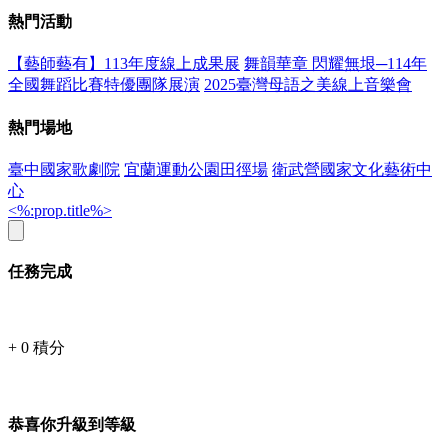
熱門活動
【藝師藝有】113年度線上成果展
舞韻華章 閃耀無垠─114年
全國舞蹈比賽特優團隊展演
2025臺灣母語之美線上音樂會
熱門場地
臺中國家歌劇院
宜蘭運動公園田徑場
衛武營國家文化藝術中
心
<%:prop.title%>
任務完成
+
0
積分
恭喜你升級到等級