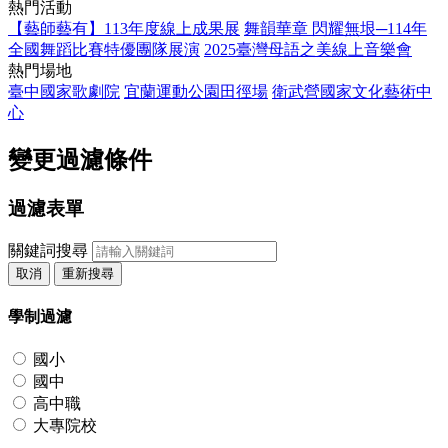
熱門活動
【藝師藝有】113年度線上成果展
舞韻華章 閃耀無垠─114年
全國舞蹈比賽特優團隊展演
2025臺灣母語之美線上音樂會
熱門場地
臺中國家歌劇院
宜蘭運動公園田徑場
衛武營國家文化藝術中
心
變更過濾條件
過濾表單
關鍵詞搜尋
取消
重新搜尋
學制過濾
國小
國中
高中職
大專院校