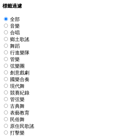
標籤過濾
全部
音樂
合唱
鄉土歌謠
舞蹈
行進樂隊
管樂
弦樂團
創意戲劇
國樂合奏
現代舞
競賽紀錄
管弦樂
古典舞
表藝教育
民俗舞
原住民歌謠
打擊樂