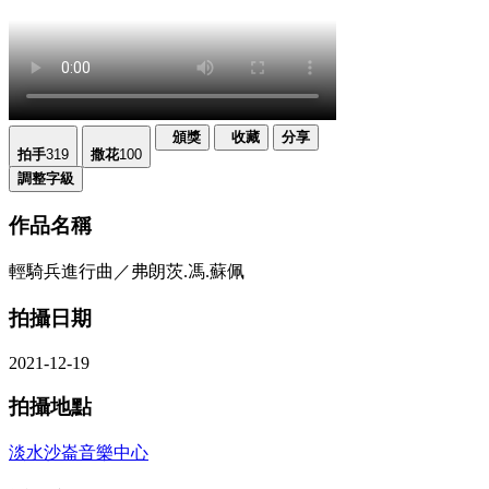
頒獎
收藏
分享
拍手
319
撒花
100
調整字級
作品名稱
輕騎兵進行曲／弗朗茨.馮.蘇佩
拍攝日期
2021-12-19
拍攝地點
淡水沙崙音樂中心