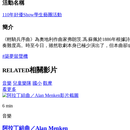
活動名稱
110年好優Show學生藝團活動
簡介
《輕騎兵序曲》為奧地利作曲家弗朗茨.馮.蘇佩於1886年根據
奏難度高。時至今日，雖然歌劇本身已極少演出了，但本曲卻
#築夢留聲機
相關影片
RELATED
音樂
兒童樂隊
國小
觀摩
看更多
6 min
音樂
阿拉丁組曲／Alan Menken