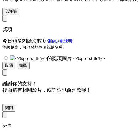
寫評論
獎項
今日頒獎剩餘次數
0
(
剩餘次數說明
)
等級越高，可頒發的獎項就越多喔!
<%:prop.title%>
取消
頒獎
謝謝你的支持！
後面還有相關影片，或許你也會喜歡喔！
關閉
分享