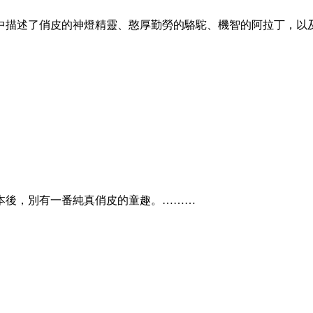
中描述了俏皮的神燈精靈、憨厚勤勞的駱駝、機智的阿拉丁，以
本後，別有一番純真俏皮的童趣。………