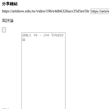
分享鏈結
https://artshow.edu.tw/video/196/e4db6326ace35d5ee5fe
寫評論