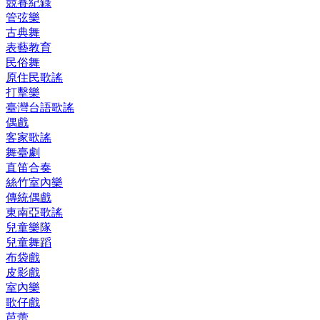
競賽紀錄
管弦樂
古典舞
表藝教育
民俗舞
原住民歌謠
打擊樂
臺灣台語歌謠
偶戲
客家歌謠
舞臺劇
直笛合奏
絲竹室內樂
傳統偶戲
東南亞歌謠
兒童樂隊
兒童舞蹈
布袋戲
皮影戲
室內樂
歌仔戲
芭蕾