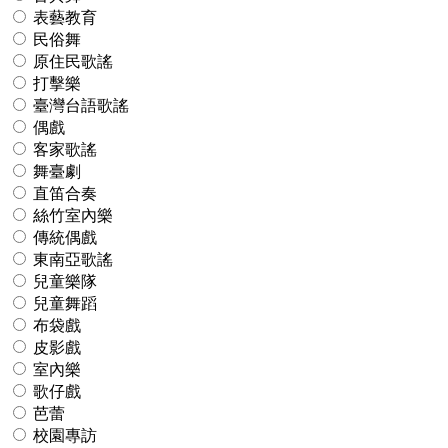
表藝教育
民俗舞
原住民歌謠
打擊樂
臺灣台語歌謠
偶戲
客家歌謠
舞臺劇
直笛合奏
絲竹室內樂
傳統偶戲
東南亞歌謠
兒童樂隊
兒童舞蹈
布袋戲
皮影戲
室內樂
歌仔戲
芭蕾
校園專訪