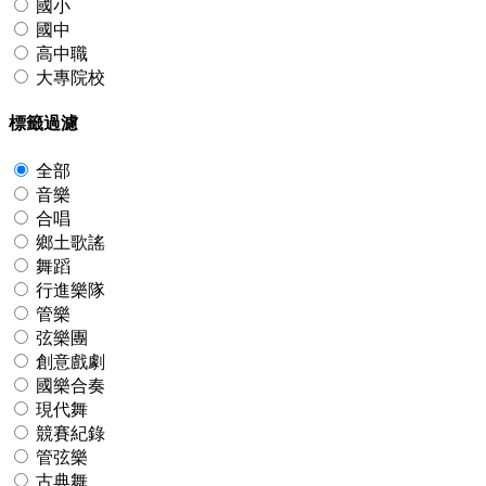
國小
國中
高中職
大專院校
標籤過濾
全部
音樂
合唱
鄉土歌謠
舞蹈
行進樂隊
管樂
弦樂團
創意戲劇
國樂合奏
現代舞
競賽紀錄
管弦樂
古典舞