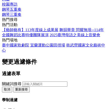
校園專訪
鋼琴五重奏
鋼琴三重奏
熱門搜尋
熱門活動
【藝師藝有】113年度線上成果展
舞韻華章 閃耀無垠─114年
全國舞蹈比賽特優團隊展演
2025臺灣母語之美線上音樂會
熱門場地
臺中國家歌劇院
宜蘭運動公園田徑場
衛武營國家文化藝術中
心
變更過濾條件
過濾表單
關鍵詞搜尋
取消
重新搜尋
學制過濾