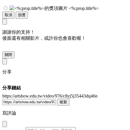
<%:prop.title%>
取消
頒獎
謝謝你的支持！
後面還有相關影片，或許你也會喜歡喔！
關閉
分享
分享鏈結
https://artshow.edu.tw/video/976/c8yj5j35443dq46n
複製
寫評論