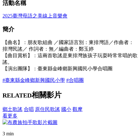
活動名稱
2025臺灣母語之美線上音樂會
簡介
【曲名】：朋友歌組曲 ／國家語言別：東排灣語／作曲者：
排灣民謠／ 作詞者：無／編曲者：鄭玉婷
【曲目賞析】：這兩首歌謠是東排灣族孩子玩耍時常常唱的歌
謠。
【演出團隊】：臺東縣金峰鄉新興國民小學合唱團
#臺東縣金峰鄉新興國民小學
#合唱團
相關影片
RELATED
鄉土歌謠
合唱
原住民歌謠
國小
觀摩
看更多
3 min