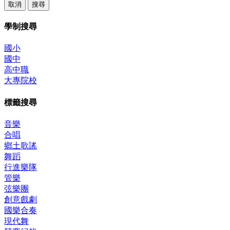
取消
搜尋
學制搜尋
國小
國中
高中職
大專院校
標籤搜尋
音樂
合唱
鄉土歌謠
舞蹈
行進樂隊
管樂
弦樂團
創意戲劇
國樂合奏
現代舞