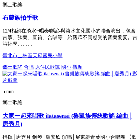
鄉土歌謠
布農族拍手歌
12/4相約在淡水~唱奏聯誼-與淡水文化國小的聯合演出，包含
古箏、弦樂、直笛、合唱等，給觀眾不同感受的音樂饗宴。古
箏社學………
臺北市士林區天母國民小學
鄉土歌謠
合唱
原住民歌謠
國小
觀摩
5 min
鄉土歌謠
大家一起來唱歌 ilatasenai (魯凱族傳統歌謠 編曲│
唐秀月)
指揮│唐秀月 鋼琴│羅安欣 演唱│屏東縣青葉國小合唱團 【歌