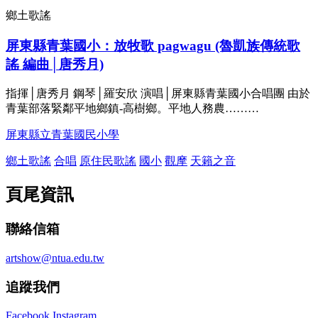
鄉土歌謠
屏東縣青葉國小：放牧歌 pagwagu (魯凱族傳統歌
謠 編曲│唐秀月)
指揮│唐秀月 鋼琴│羅安欣 演唱│屏東縣青葉國小合唱團 由於
青葉部落緊鄰平地鄉鎮-高樹鄉。平地人務農………
屏東縣立青葉國民小學
鄉土歌謠
合唱
原住民歌謠
國小
觀摩
天籟之音
頁尾資訊
聯絡信箱
artshow@ntua.edu.tw
追蹤我們
Facebook
Instagram