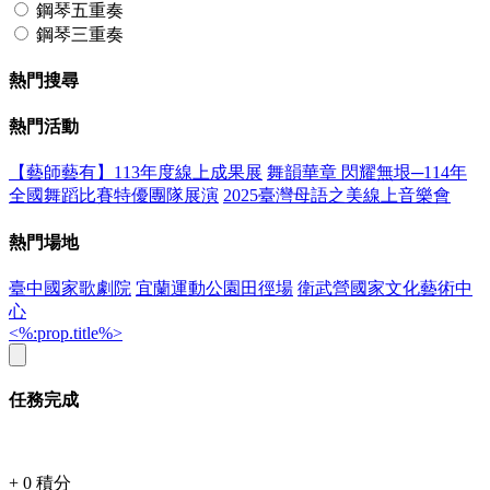
鋼琴五重奏
鋼琴三重奏
熱門搜尋
熱門活動
【藝師藝有】113年度線上成果展
舞韻華章 閃耀無垠─114年
全國舞蹈比賽特優團隊展演
2025臺灣母語之美線上音樂會
熱門場地
臺中國家歌劇院
宜蘭運動公園田徑場
衛武營國家文化藝術中
心
<%:prop.title%>
任務完成
+
0
積分