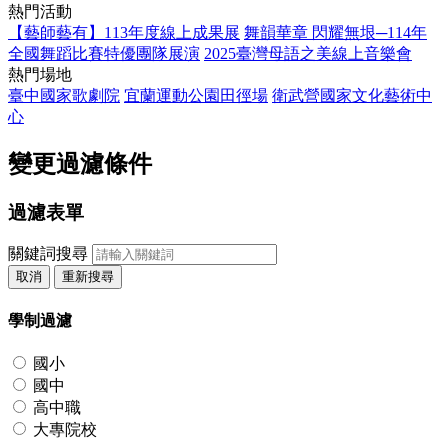
熱門活動
【藝師藝有】113年度線上成果展
舞韻華章 閃耀無垠─114年
全國舞蹈比賽特優團隊展演
2025臺灣母語之美線上音樂會
熱門場地
臺中國家歌劇院
宜蘭運動公園田徑場
衛武營國家文化藝術中
心
變更過濾條件
過濾表單
關鍵詞搜尋
取消
重新搜尋
學制過濾
國小
國中
高中職
大專院校