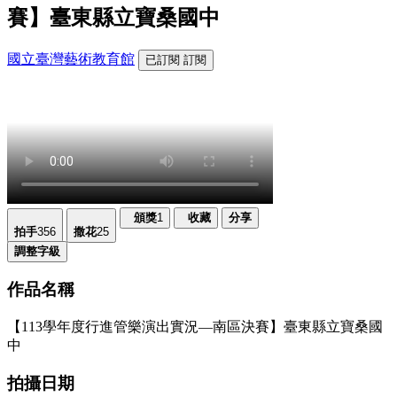
賽】臺東縣立寶桑國中
國立臺灣藝術教育館
已訂閱
訂閱
頒獎
1
收藏
分享
拍手
356
撒花
25
調整字級
作品名稱
【113學年度行進管樂演出實況—南區決賽】臺東縣立寶桑國
中
拍攝日期