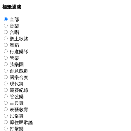
標籤過濾
全部
音樂
合唱
鄉土歌謠
舞蹈
行進樂隊
管樂
弦樂團
創意戲劇
國樂合奏
現代舞
競賽紀錄
管弦樂
古典舞
表藝教育
民俗舞
原住民歌謠
打擊樂