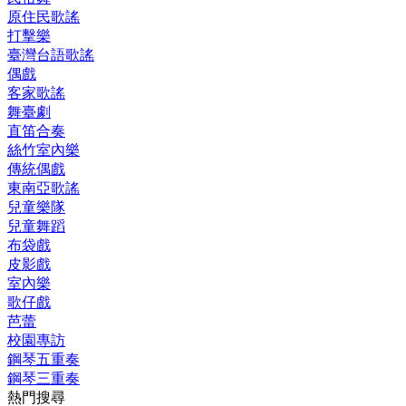
原住民歌謠
打擊樂
臺灣台語歌謠
偶戲
客家歌謠
舞臺劇
直笛合奏
絲竹室內樂
傳統偶戲
東南亞歌謠
兒童樂隊
兒童舞蹈
布袋戲
皮影戲
室內樂
歌仔戲
芭蕾
校園專訪
鋼琴五重奏
鋼琴三重奏
熱門搜尋