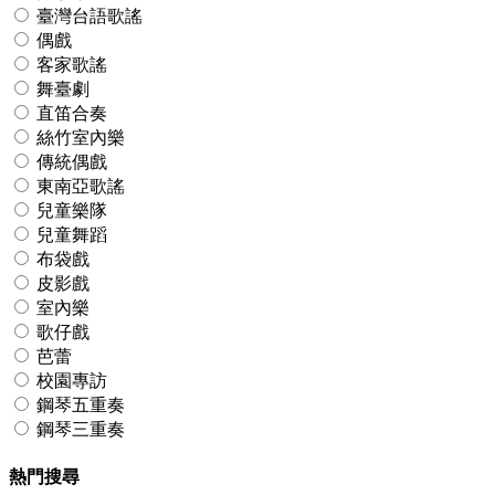
臺灣台語歌謠
偶戲
客家歌謠
舞臺劇
直笛合奏
絲竹室內樂
傳統偶戲
東南亞歌謠
兒童樂隊
兒童舞蹈
布袋戲
皮影戲
室內樂
歌仔戲
芭蕾
校園專訪
鋼琴五重奏
鋼琴三重奏
熱門搜尋