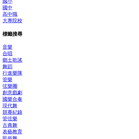
國小
國中
高中職
大專院校
標籤搜尋
音樂
合唱
鄉土歌謠
舞蹈
行進樂隊
管樂
弦樂團
創意戲劇
國樂合奏
現代舞
競賽紀錄
管弦樂
古典舞
表藝教育
民俗舞