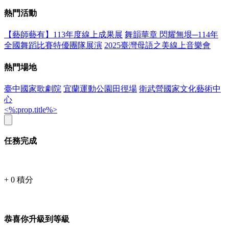
熱門活動
【藝師藝有】113年度線上成果展
舞韻華章 閃耀無垠─114年
全國舞蹈比賽特優團隊展演
2025臺灣母語之美線上音樂會
熱門場地
臺中國家歌劇院
宜蘭運動公園田徑場
衛武營國家文化藝術中
心
<%:prop.title%>
任務完成
+
0
積分
恭喜你升級到等級