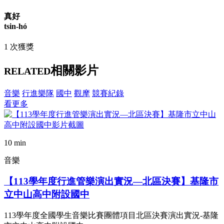
真好
tsin-hó
1 次獲獎
相關影片
RELATED
音樂
行進樂隊
國中
觀摩
競賽紀錄
看更多
10 min
音樂
【113學年度行進管樂演出實況—北區決賽】基隆市
立中山高中附設國中
113學年度全國學生音樂比賽團體項目北區決賽演出實況-基隆