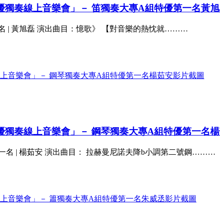
特優獨奏線上音樂會」－ 笛獨奏大專A組特優第一名黃
 | 黃旭磊 演出曲目：憶歌》 【對音樂的熱忱就………
特優獨奏線上音樂會」－ 鋼琴獨奏大專A組特優第一名
名 | 楊茹安 演出曲目： 拉赫曼尼諾夫降b小調第二號鋼………