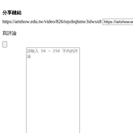
分享鏈結
https://artshow.edu.tw/video/826/raydrqhmw3slwsx8
寫評論