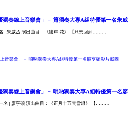
特優獨奏線上音樂會」－ 簫獨奏大專A組特優第一名朱
 | 朱威丞 演出曲目：《彼岸·花》 【只想回到………
特優獨奏線上音樂會」－ 嗩吶獨奏大專A組特優第一名
名 | 廖亨碩 演出曲目：《正月十五鬧雪燈》 【………