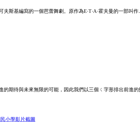
夫斯基編寫的一個芭蕾舞劇。原作為E·T·A·霍夫曼的一部叫作
前進的期待與未來無限的可能，因此我們以三個ㄑ字形排出前進的