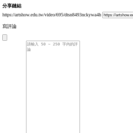
分享鏈結
https://artshow.edu.tw/video/695/dtsn8493nckywa4h
寫評論