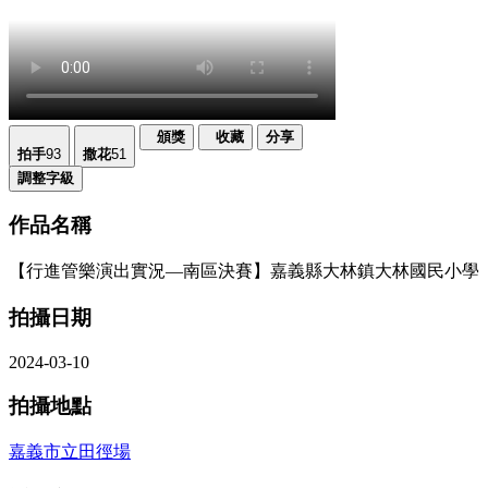
頒獎
收藏
分享
拍手
93
撒花
51
調整字級
作品名稱
【行進管樂演出實況—南區決賽】嘉義縣大林鎮大林國民小學
拍攝日期
2024-03-10
拍攝地點
嘉義市立田徑場