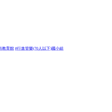
術教育館
#行進管樂(70人以下)國小組