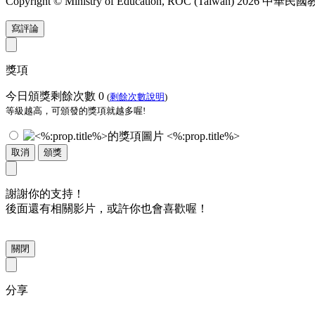
Copyright © Ministry of Education, ROC (Taiwan) 2026
寫評論
獎項
今日頒獎剩餘次數
0
(
剩餘次數說明
)
等級越高，可頒發的獎項就越多喔!
<%:prop.title%>
取消
頒獎
謝謝你的支持！
後面還有相關影片，或許你也會喜歡喔！
關閉
分享