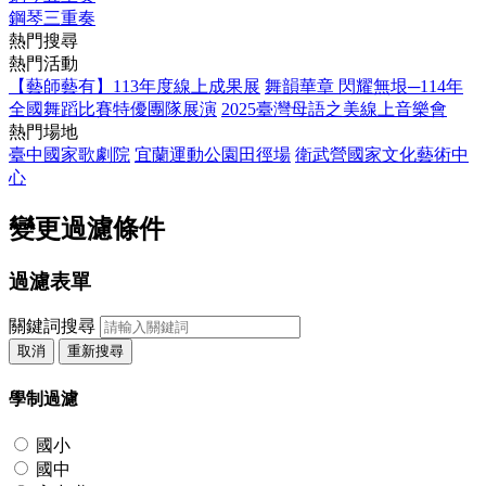
鋼琴三重奏
熱門搜尋
熱門活動
【藝師藝有】113年度線上成果展
舞韻華章 閃耀無垠─114年
全國舞蹈比賽特優團隊展演
2025臺灣母語之美線上音樂會
熱門場地
臺中國家歌劇院
宜蘭運動公園田徑場
衛武營國家文化藝術中
心
變更過濾條件
過濾表單
關鍵詞搜尋
取消
重新搜尋
學制過濾
國小
國中