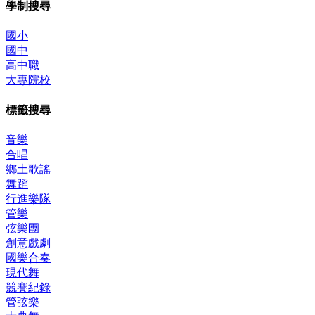
學制搜尋
國小
國中
高中職
大專院校
標籤搜尋
音樂
合唱
鄉土歌謠
舞蹈
行進樂隊
管樂
弦樂團
創意戲劇
國樂合奏
現代舞
競賽紀錄
管弦樂