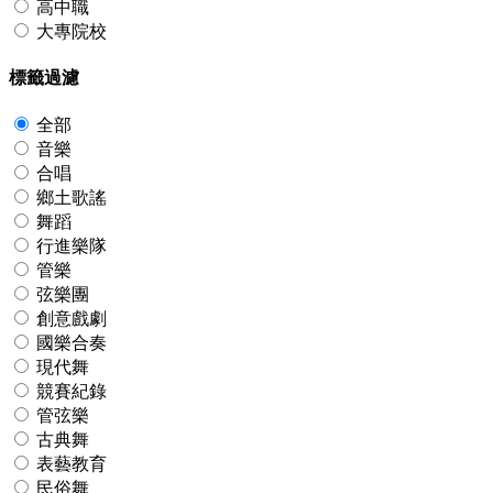
高中職
大專院校
標籤過濾
全部
音樂
合唱
鄉土歌謠
舞蹈
行進樂隊
管樂
弦樂團
創意戲劇
國樂合奏
現代舞
競賽紀錄
管弦樂
古典舞
表藝教育
民俗舞