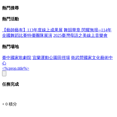
熱門搜尋
熱門活動
【藝師藝有】113年度線上成果展
舞韻華章 閃耀無垠─114年
全國舞蹈比賽特優團隊展演
2025臺灣母語之美線上音樂會
熱門場地
臺中國家歌劇院
宜蘭運動公園田徑場
衛武營國家文化藝術中
心
<%:prop.title%>
任務完成
+
0
積分