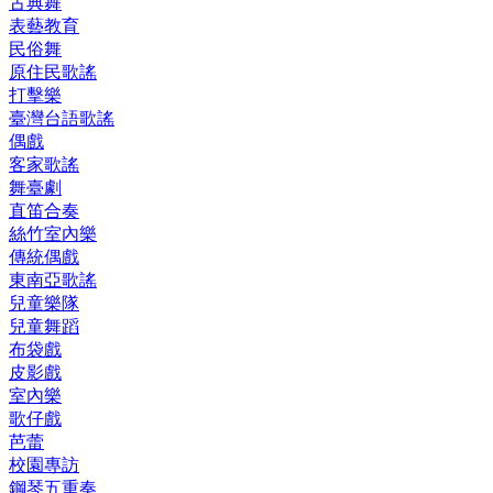
古典舞
表藝教育
民俗舞
原住民歌謠
打擊樂
臺灣台語歌謠
偶戲
客家歌謠
舞臺劇
直笛合奏
絲竹室內樂
傳統偶戲
東南亞歌謠
兒童樂隊
兒童舞蹈
布袋戲
皮影戲
室內樂
歌仔戲
芭蕾
校園專訪
鋼琴五重奏