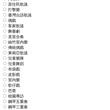
原住民歌謠
打擊樂
臺灣台語歌謠
偶戲
客家歌謠
舞臺劇
直笛合奏
絲竹室內樂
傳統偶戲
東南亞歌謠
兒童樂隊
兒童舞蹈
布袋戲
皮影戲
室內樂
歌仔戲
芭蕾
校園專訪
鋼琴五重奏
鋼琴三重奏