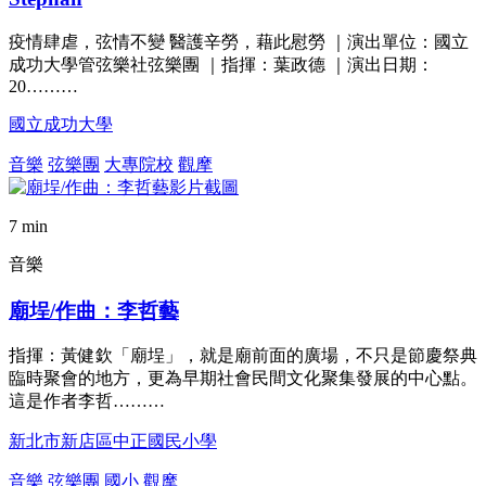
疫情肆虐，弦情不變 醫護辛勞，藉此慰勞 ｜演出單位：國立
成功大學管弦樂社弦樂團 ｜指揮：葉政德 ｜演出日期：
20………
國立成功大學
音樂
弦樂團
大專院校
觀摩
7 min
音樂
廟埕/作曲：李哲藝
指揮：黃健欽「廟埕」，就是廟前面的廣場，不只是節慶祭典
臨時聚會的地方，更為早期社會民間文化聚集發展的中心點。
這是作者李哲………
新北市新店區中正國民小學
音樂
弦樂團
國小
觀摩